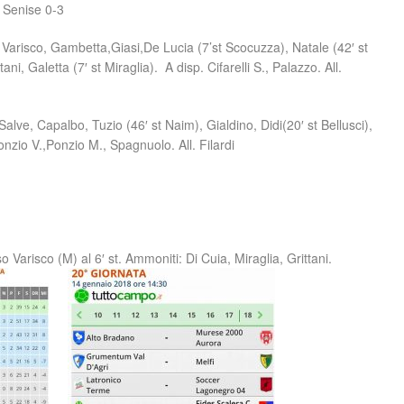
l Senise 0-3
do), Varisco, Gambetta,Giasi,De Lucia (7’st Scocuzza), Natale (42′ st
, Galetta (7′ st Miraglia). A disp. Cifarelli S., Palazzo. All.
 Salve, Capalbo, Tuzio (46′ st Naim), Gialdino, Didi(20′ st Bellusci),
nzio V.,Ponzio M., Spagnuolo. All. Filardi
o Varisco (M) al 6′ st. Ammoniti: Di Cuia, Miraglia, Grittani.