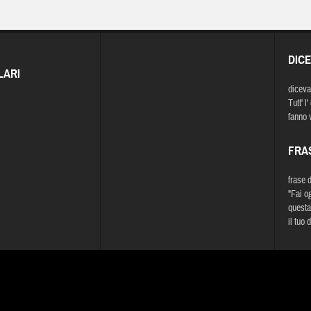
DIC
LARI
diceva
Tutt' l
fanno v
FRA
frase 
"Fai o
questa 
il tuo 