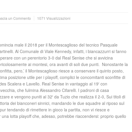
ascia un Commento
1071 Visualizzazioni
mincia male il 2018 per il Montescaglioso del tecnico Pasquale
rtinelli. Al Comunale di Viale Kennedy, infatti, i biancazzurri si fanno
perare con un perentorio 3-0 dal Real Senise che si avvicina
ricolosamente ai montesi, ora avanti di soli due punti. Nonostante la
onfitta, pero,’ il Montescaglioso riesce a conservare il quinto posto,
tima posizione utile per i playoff, complici le concomitanti sconfitte di
des Scalera e Lavello. Real Senise in vantaggio al 19′ con
vecchia, che fulmina Alessandro Cifarelli. I padroni di casa
e e vengono puniti al 32′ da Tuzio che realizza il 2-0, Sui titoli di
ittoria dei bianconeri sinnici, mandando le due squadre al riposo sul
ur tendando di rimettere in gioco la partita, non vi riesce e
 una lotta playoff che, adesso, potrebbe riaccendersi: proprio quello