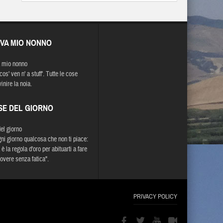
EVA MIO NONNO
 mio nonno
' cos' ven n' a stuff'. Tutte le cose
inire la noia.
SE DEL GIORNO
del giorno
gni giorno qualcosa che non ti piace:
è la regola d'oro per abituarti a fare
dovere senza fatica".
PRIVACY POLICY