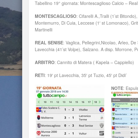
Tabellino 19° giornata: Montescaglioso Calcio – Rea
MONTESCAGLIOSO
: Cifarelli A.,Tralli (1’st Biton
Montemurro, Di Cuia, Leccese (1′ st Lomonaco), Grittani
Martinelli
REAL SENISE
: Vaglica, Pellegrini,Nicolao, Arleo, De
Lavecchia (41’st Volpe), Salzano. A disp. Morrone, Po
ARBITRO
: Cannito di Matera ( Kapela – Cappiello)
RETI
: 19′ pt Lavecchia, 35′ pt Tuzio, 45′ pt Didi’
NOTE
: Espuls