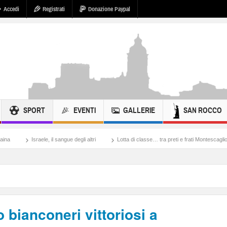
Accedi
Registrati
Donazione Paypal
SPORT
EVENTI
GALLERIE
SAN ROCCO
il sangue degli altri
Lotta di classe… tra preti e frati Montescaglioso
Tonache, 
 bianconeri vittoriosi a