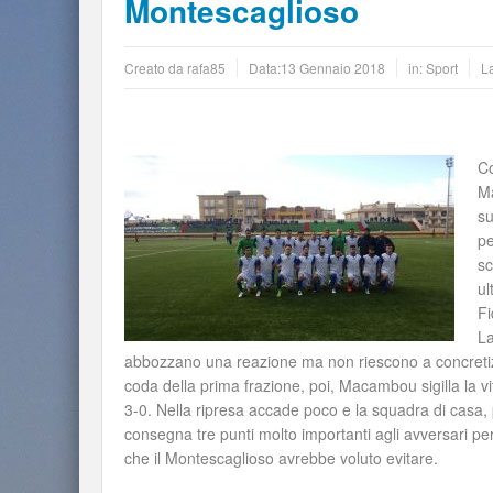
Montescaglioso
Creato da
rafa85
Data:
13 Gennaio 2018
in:
Sport
L
Co
Ma
su
pe
sc
ul
Fi
La
abbozzano una reazione ma non riescono a concretizzar
coda della prima frazione, poi, Macambou sigilla la v
3-0. Nella ripresa accade poco e la squadra di casa, p
consegna tre punti molto importanti agli avversari per
che il Montescaglioso avrebbe voluto evitare.