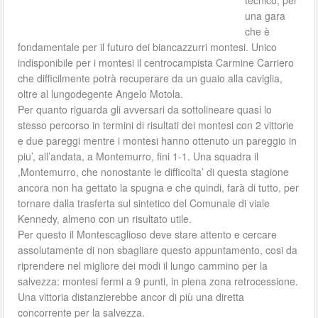
tecnico, per
una gara
che è
fondamentale per il futuro dei biancazzurri montesi. Unico
indisponibile per i montesi il centrocampista Carmine Carriero
che difficilmente potrà recuperare da un guaio alla caviglia,
oltre al lungodegente Angelo Motola.
Per quanto riguarda gli avversari da sottolineare quasi lo
stesso percorso in termini di risultati dei montesi con 2 vittorie
e due pareggi mentre i montesi hanno ottenuto un pareggio in
piu’, all’andata, a Montemurro, fini 1-1. Una squadra il
,Montemurro, che nonostante le difficolta’ di questa stagione
ancora non ha gettato la spugna e che quindi, farà di tutto, per
tornare dalla trasferta sul sintetico del Comunale di viale
Kennedy, almeno con un risultato utile.
Per questo il Montescaglioso deve stare attento e cercare
assolutamente di non sbagliare questo appuntamento, cosi da
riprendere nel migliore dei modi il lungo cammino per la
salvezza: montesi fermi a 9 punti, in piena zona retrocessione.
Una vittoria distanzierebbe ancor di più una diretta
concorrente per la salvezza.