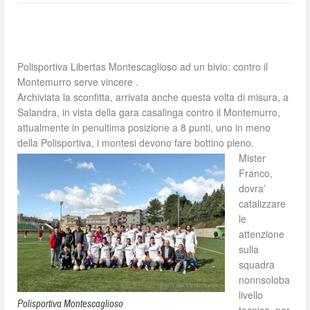
Polisportiva Libertas Montescaglioso ad un bivio: contro il
Montemurro serve vincere .
Archiviata la sconfitta, arrivata anche questa volta di misura, a
Salandra, in vista della gara casalinga contro il Montemurro,
attualmente in penultima posizione a 8 punti, uno in meno
della Polisportiva, i montesi devono fare bottino pieno.
Mister
Franco,
dovra’
catalizzare
le
attenzione
sulla
squadra
nonnsoloba
livello
Polisportiva Montescaglioso