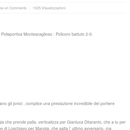
cia un Commento
1025 Visualizzazioni
a Polisportiva Montescaglioso : Policoro battuto 2-0.
ano gli jonici , complice una prestazione incredibile del portiere
gia che prende palla, verticalizza per Gianluca Ditaranto, che a tu per
ione di Loschiavo per Mangia, che salta l’ ultimo avversario, ma