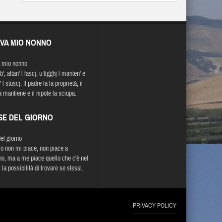
EVA MIO NONNO
 mio nonno
b', attan' l fascj, u figghj l manten' e
' l stuscj. Il padre fa la proprietà, il
la mantiene e il nipote la sciupa.
SE DEL GIORNO
del giorno
oro non mi piace, non piace a
o, ma a me piace quello che c'è nel
 la possibilità di trovare se stessi.
PRIVACY POLICY