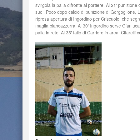
svirgola la palla difronte al portiere. Al 21′ punizione 
suoi. Poco dopo calcio di punizione di Gorgoglione, Lo 
ripresa apertura di Ingordino per Criscuolo, che segna
maglia biancazzurra. Al 30′ Ingordino serve Gianluca 
palla in rete. Al 35′ fallo di Carriero in area: Cifarelli