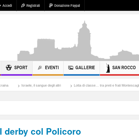
Accedi
Registrati
Donazione Paypal
SPORT
EVENTI
GALLERIE
SAN ROCCO
ele, il sangue degli altri
Lotta di classe… tra preti e frati Montescaglioso
Tonac
l derby col Policoro