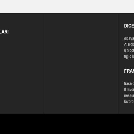
DIC
LARI
diceva
A' rrob
u n pot
figlio 
FRA
frase 
Il lav
nessun
lavoro: