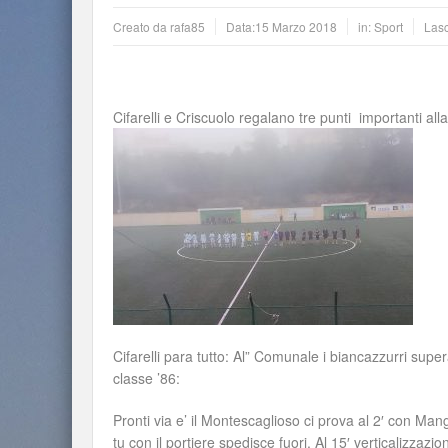
Creato da
rafa85
Data:
15 Marzo 2018
in:
Sport
Las
Cifarelli e Criscuolo regalano tre punti importanti all
Cifarelli para tutto: Al” Comunale i biancazzurri super
classe ’86:
Pronti via e’ il Montescaglioso ci prova al 2′ con Man
tu con il portiere spedisce fuori. Al 15′ verticalizzaz