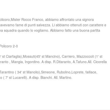
 Policoro,Mister Rocco Franco, abbiamo affrontato una signora
 , avevamo fame di punti salvezza. Li abbiamo ottenuti con carattere e
ttima squadra quando lo vogliamo. Abbiamo fatto una buona partita
Policoro 2-0
5′ st Ciarfaglia),Mossuti(45′ st Mancino), Carriero, Mazzoccoli (1′ st
ranto , Mangia, Ingordino. A disp. R.Ditaranto, A.Tafuno.All. Cicorella
.Tarantino ( 34′ st Manolio),Simeone, Rubolino,Loprete, faillace,
( 7′ st Lucarelli). A disp. Bianchi. All. Martino.