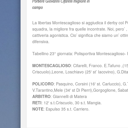
Portiere Giovanni Cifarelli migliore in
campo
La libertas Montescaglioso si aggiudica il derby col
squadra, la migliore fra quelle incontrate. Noi, pero’
cattiveria agonistica. Cio’ significa che siamo un’ o
difensiva.
Tabellino 23° giornata: Polisportiva Montescaglioso- 
MONTESCAGLIOSO
: Cifarelli, Franco. E.Tafuno ,(1
Criscuolo),Leone, Loschiavo (25′ st’ Iacovino), G.Dita
POLICORO
: Pasquino, Corsini (16′ st. Carluccio), G
V.Tarantino,Mele (34′ st Di Pierri),Gorgoglione, Sabato 
ARBITRO
: Giannelli di Matera
RETI
: 12′ s.t.Criscuolo, 30 s.t. Mangia.
NOTE
: Espulso 35 s.t. Carriero.