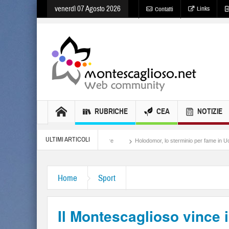
venerdì 07 Agosto 2026
Links
Contatti
RUBRICHE
CEA
NOTIZIE
ULTIMI ARTICOLI
Meloni, il lamento al potere
Holodomor, lo sterminio per fame in Ucraina
Isra
Home
Sport
Il Montescaglioso vince i