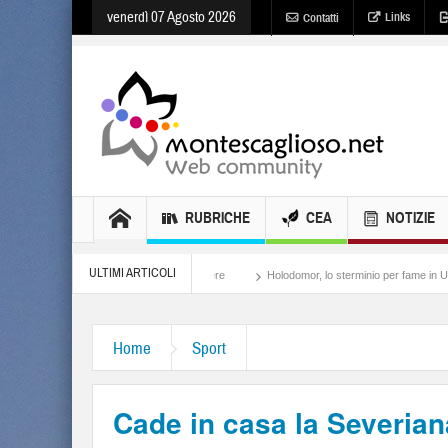
venerdì 07 Agosto 2026
Links
Contatti
RUBRICHE
CEA
NOTIZIE
ULTIMI ARTICOLI
Meloni, il lamento al potere
Holodomor, lo sterminio per fame in Ucraina
Israe
Home
Sport
Cade in casa la Severia