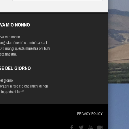
EVA MIO NONNO
eva mio nonno
ng’ sta m’nestr’ o t’ min’ da sta f
O ti mangi questa minestra o ti butti
sta finestra.
SE DEL GIORNO
del giorno
orzarti a fare ciò che ritieni di non
in grado di fare".
PRIVACY POLICY