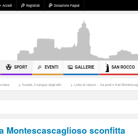
Accedi
Registrati
Donazione Paypal
SPORT
EVENTI
GALLERIE
SAN ROCCO
le, il sangue degli altri
Lotta di classe… tra preti e frati Montescaglioso
Tonac
na Montescascaglioso sconfitta