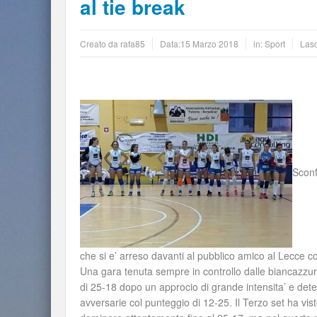
al tie break
Creato da
rafa85
Data:
15 Marzo 2018
in:
Sport
Las
Sconf
che si e’ arreso davanti al pubblico amico al Lecce c
Una gara tenuta sempre in controllo dalle biancazzurr
di 25-18 dopo un approcio di grande intensita’ e det
avversarie col punteggio di 12-25. Il Terzo set ha vis