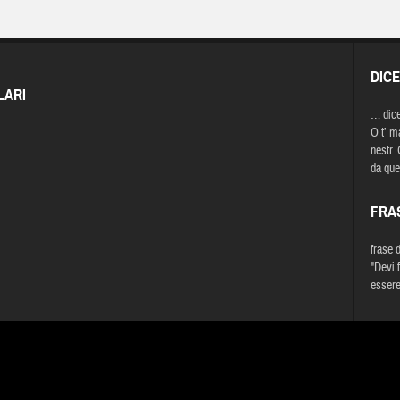
DIC
LARI
… dic
O t’ ma
nestr. 
da que
FRA
frase 
"Devi f
essere 