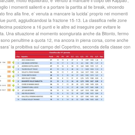
rziale, molto equilibrato, e’ venuto a mancare il colpo del Kappao’,
glio i momenti salienti e a portare la partita al tie break, vincendo
ato fino alla fine, e’ venuta a mancare la lucida’ proprio nei momenti
 i due punti, aggiudicandosi la frazione 15-13. La classifica nelle zone
ecima posizione a 16 punti e le altre ad inseguire per evitare le
etta. Una situazione al momento scongiurata anche da Bitonto, fermo
si sono penultime a quota 12, ma ancora in piena corsa, come anche
 sara’ la proibitiva sul campo del Copertino, seconda della classe con