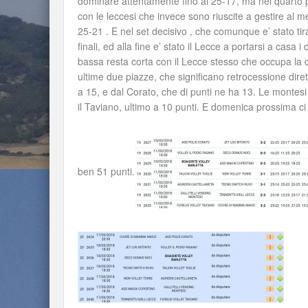
dominare attentamente fino al 25-17, ma nel quarto pa
con le leccesi che invece sono riuscite a gestire al me
25-21 . E nel set decisivo , che comunque e’ stato tir
finali, ed alla fine e’ stato il Lecce a portarsi a casa
bassa resta corta con il Lecce stesso che occupa la d
ultime due piazze, che significano retrocessione dir
a 15, e dal Corato, che di punti ne ha 13. Le monte
il Taviano, ultimo a 10 punti. E domenica prossima ci
ben 51 punti.