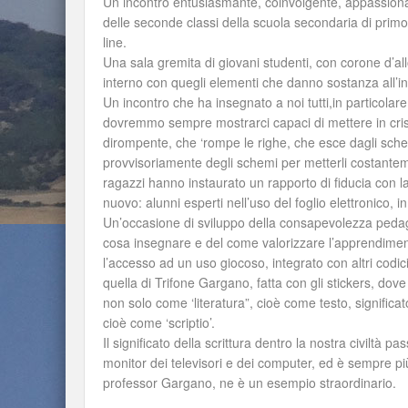
Un incontro entusiasmante, coinvolgente, appassionan
delle seconde classi della scuola secondaria di primo 
line.
Una sala gremita di giovani studenti, con corone d’allo
interno con quegli elementi che danno sostanza all’int
Un incontro che ha insegnato a noi tutti,in particolar
dovremmo sempre mostrarci capaci di mettere in crisi 
dirompente, che ‘rompe le righe, che esce dagli schem
provvisoriamente degli schemi per metterli costantem
ragazzi hanno instaurato un rapporto di fiducia con l
nuovo: alunni esperti nell’uso del foglio elettronico, i
Un’occasione di sviluppo della consapevolezza pedag
cosa insegnare e del come valorizzare l’apprendimento,
l’accesso ad un uso giocoso, integrato con altri codici
quella di Trifone Gargano, fatta con gli stickers, dove 
non solo come ‘literatura”, cioè come testo, signifi
cioè come ‘scriptio’.
Il significato della scrittura dentro la nostra civiltà 
monitor dei televisori e dei computer, ed è sempre pi
professor Gargano, ne è un esempio straordinario.