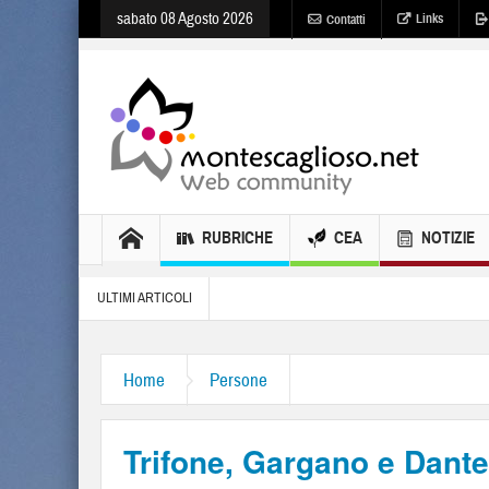
sabato 08 Agosto 2026
Links
Contatti
RUBRICHE
CEA
NOTIZIE
ULTIMI ARTICOLI
Home
Persone
Trifone, Gargano e Dante 