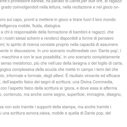
te:il professore barese, ha parlato di Dante,per due ore, ai ragazzi
grado coinvolgendoli nella lettura, nella recitazione e nel gioco on-
ro sul capo, pronti a mettersi in gioco e tirare fuori il loro mondo
elligenza mobile, fluida, dialogica.
e a chi è responsabile della formazione di bambini e ragazzi, che
i nostri stessi schemi e renderci disponibili a forme di pensiero
i: lo spirito di ricerca consiste proprio nella capacità di assumere
ente in discussione. In uno scenario multimediale con ‘Dante pop’, i
a macchina e con le sue possibilita’, in uno scenario completamente
n senso metaforico, più che nell’uso della lavagna o del foglio di carta.
ogica complessiva della scuola che mette in campo i temi del che
 informale e formale, degli allievi. É risultato vincente ed efficace
, dell’aspetto fisico dei segni di scrittura: una Divina Commedia,
con l’aspetto fisico della scrittura si ‘gioca, e dove essa si afferma
cato, contenuto, ma anche come segno, superficie, immagine, disegno,
passa non solo tramite i supporti della stampa, ma anche tramite i
ù una scrittura sonora,visiva, mobile e quella di Dante pop, del