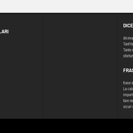
DIC
LARI
diceva
Tant'rí
Tanto 
sfortun
FRA
frase 
La cal
import
fare n
sicuri