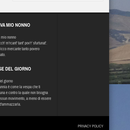
EVA MIO NONNO
 mio nonno
cch' m'rcant' tant' pov'r' sfurtunat'.
ricco mercante tanto povero
ato.
SE DEL GIORNO
del giorno
unnia è come la vespa che ti
una e contro la quale non bisogna
essun movimento, a meno di essere
 d'ammazzarla.
PRIVACY POLICY