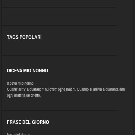
TAGS POPOLARI
DICEVA MIO NONNO
diceva mio nonno
Quann' arriv' a quarantin' nu d'fett' ogne matin'. Quando si arriva a quaranta anni
ogni mattina un difetto.
FRASE DEL GIORNO
frase del giorno