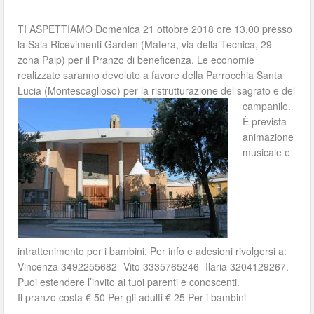
TI ASPETTIAMO Domenica 21 ottobre 2018 ore 13.00 presso
la Sala Ricevimenti Garden (Matera, via della Tecnica, 29-
zona Paip) per il Pranzo di beneficenza. Le economie
realizzate saranno devolute a favore della Parrocchia Santa
Lucia (Montescaglioso) per la ristrutturazione del sagrato e del
campanile.
È prevista
animazione
musicale e
intrattenimento per i bambini. Per info e adesioni rivolgersi a:
Vincenza 3492255682- Vito 3335765246- Ilaria 3204129267.
Puoi estendere l’invito ai tuoi parenti e conoscenti.
Il pranzo costa € 50 Per gli adulti € 25 Per i bambini