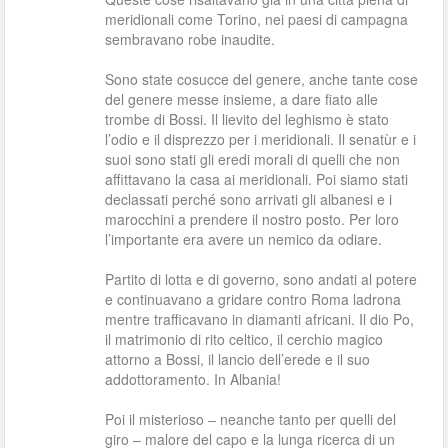
meridionali come Torino, nei paesi di campagna
sembravano robe inaudite.
Sono state cosucce del genere, anche tante cose
del genere messe insieme, a dare fiato alle
trombe di Bossi. Il lievito del leghismo è stato
l’odio e il disprezzo per i meridionali. Il senatùr e i
suoi sono stati gli eredi morali di quelli che non
affittavano la casa ai meridionali. Poi siamo stati
declassati perché sono arrivati gli albanesi e i
marocchini a prendere il nostro posto. Per loro
l’importante era avere un nemico da odiare.
Partito di lotta e di governo, sono andati al potere
e continuavano a gridare contro Roma ladrona
mentre trafficavano in diamanti africani. Il dio Po,
il matrimonio di rito celtico, il cerchio magico
attorno a Bossi, il lancio dell’erede e il suo
addottoramento. In Albania!
Poi il misterioso – neanche tanto per quelli del
giro – malore del capo e la lunga ricerca di un