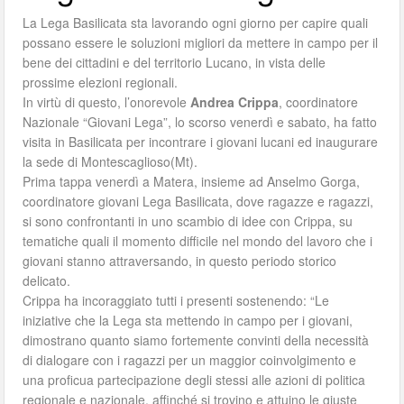
La Lega Basilicata sta lavorando ogni giorno per capire quali
possano essere le soluzioni migliori da mettere in campo per il
bene dei cittadini e del territorio Lucano, in vista delle
prossime elezioni regionali.
In virtù di questo, l’onorevole
Andrea Crippa
, coordinatore
Nazionale “Giovani Lega”, lo scorso venerdì e sabato, ha fatto
visita in Basilicata per incontrare i giovani lucani ed inaugurare
la sede di Montescaglioso(Mt).
Prima tappa venerdì a Matera, insieme ad Anselmo Gorga,
coordinatore giovani Lega Basilicata, dove ragazze e ragazzi,
si sono confrontanti in uno scambio di idee con Crippa, su
tematiche quali il momento difficile nel mondo del lavoro che i
giovani stanno attraversando, in questo periodo storico
delicato.
Crippa ha incoraggiato tutti i presenti sostenendo: “Le
iniziative che la Lega sta mettendo in campo per i giovani,
dimostrano quanto siamo fortemente convinti della necessità
di dialogare con i ragazzi per un maggior coinvolgimento e
una proficua partecipazione degli stessi alle azioni di politica
regionale e nazionale, affinché si trovino e attuino le giuste