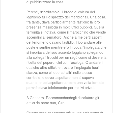
di pubblicizzare la cosa.
Perché, ricordiamolo, il brodo di coltura del
leghismo fu il disprezzo dei meridionali. Una cosa,
fra tante, dava particolarmente fastidio: la loro
presenza massiccia in molti uffici pubblici. Quella
terronità si notava, come il marocchino che vende
accendini al semaforo. Anche a me certi aspetti
del fenomeno davano fastidio. Tipo andare alle
poste e sentire mentre ero in coda l’impiegata che
si inebriava del suo accento foggiano spiegando
alla collega i trucchi per un ragù come si deve e la
ricetta dei peperoncini con l’acciuga. O andare in
qualche altro ufficio e trovare l’impiegato fuori
stanza, come cinque-sei altri nello stesso
corridoio, e dover aspettare non si sapeva
quanto, e poi aspettare ancora una volta tornato
perché stava telefonando per motivi privati.
A Gennaro. Raccomandandogli di salutare gli
amici da parte sua, Ciro.
Queste cose risaltavano già in una città piena di