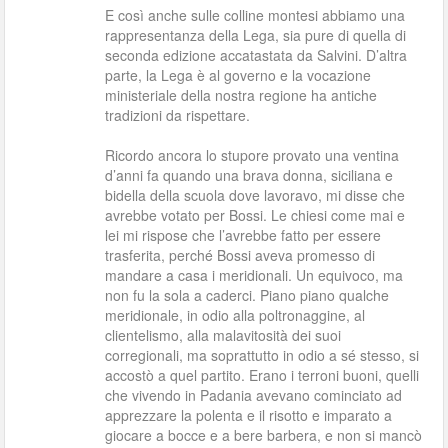
E così anche sulle colline montesi abbiamo una
rappresentanza della Lega, sia pure di quella di
seconda edizione accatastata da Salvini. D’altra
parte, la Lega è al governo e la vocazione
ministeriale della nostra regione ha antiche
tradizioni da rispettare.
Ricordo ancora lo stupore provato una ventina
d’anni fa quando una brava donna, siciliana e
bidella della scuola dove lavoravo, mi disse che
avrebbe votato per Bossi. Le chiesi come mai e
lei mi rispose che l’avrebbe fatto per essere
trasferita, perché Bossi aveva promesso di
mandare a casa i meridionali. Un equivoco, ma
non fu la sola a caderci. Piano piano qualche
meridionale, in odio alla poltronaggine, al
clientelismo, alla malavitosità dei suoi
corregionali, ma soprattutto in odio a sé stesso, si
accostò a quel partito. Erano i terroni buoni, quelli
che vivendo in Padania avevano cominciato ad
apprezzare la polenta e il risotto e imparato a
giocare a bocce e a bere barbera, e non si mancò