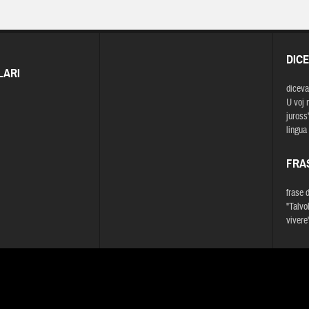
DIC
LARI
diceva
U voj 
juross'
lingua
FRA
frase 
"Talvo
vivere"