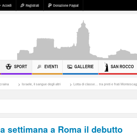
Accedi
Registrati
Donazione Paypal
SPORT
EVENTI
GALLERIE
SAN ROCCO
e, il sangue degli altri
Lotta di classe… tra preti e frati Montescaglioso
Tonach
na settimana a Roma il debutto