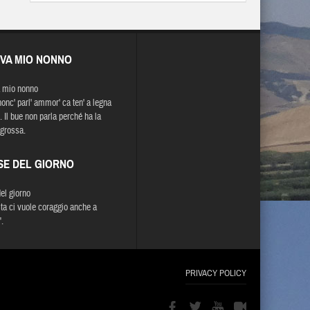
EVA MIO NONNO
 mio nonno
nonc' parl' ammor' ca ten' a legna
. Il bue non parla perché ha la
 grossa.
SE DEL GIORNO
del giorno
lta ci vuole coraggio anche a
.
PRIVACY POLICY