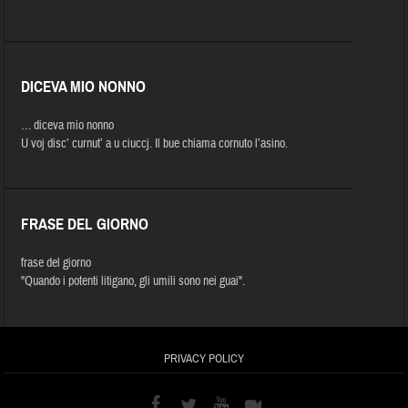
DICEVA MIO NONNO
… diceva mio nonno
U voj disc’ curnut’ a u ciuccj. Il bue chiama cornuto l’asino.
FRASE DEL GIORNO
frase del giorno
"Quando i potenti litigano, gli umili sono nei guai".
PRIVACY POLICY