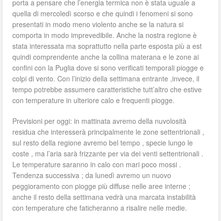
porta a pensare che l’energia termica non è stata uguale a
quella di mercoledì scorso e che quindi i fenomeni si sono
presentati in modo meno violento anche se la natura si
comporta in modo imprevedibile. Anche la nostra regione è
stata interessata ma soprattutto nella parte esposta più a est
quindi comprendente anche la collina materana e le zone ai
confini con la Puglia dove si sono verificati temporali piogge e
colpi di vento. Con l’inizio della settimana entrante ,invece, il
tempo potrebbe assumere caratteristiche tutt’altro che estive
con temperature in ulteriore calo e frequenti piogge.
Previsioni per oggi: in mattinata avremo della nuvolosità
residua che interesserà principalmente le zone settentrionali ,
sul resto della regione avremo bel tempo , specie lungo le
coste , ma l’aria sarà frizzante per via dei venti settentrionali .
Le temperature saranno in calo con mari poco mossi .
Tendenza successiva ; da lunedì avremo un nuovo
peggioramento con piogge più diffuse nelle aree interne ;
anche il resto della settimana vedrà una marcata instabilità
con temperature che faticheranno a risalire nelle medie.