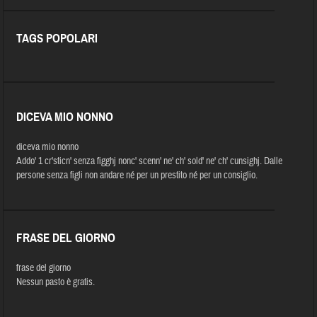
TAGS POPOLARI
DICEVA MIO NONNO
diceva mio nonno
Addo' 1 cr'sticn' senza figghj nonc' scenn' ne' ch' sold' ne' ch' cunsighj. Dalle
persone senza figli non andare né per un prestito né per un consiglio.
FRASE DEL GIORNO
frase del giorno
Nessun pasto è gratis.