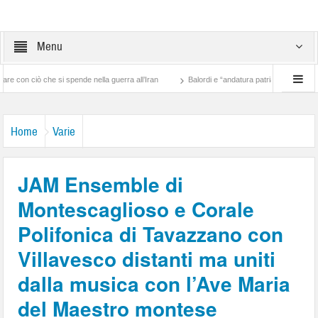
Menu
 che si spende nella guerra all’Iran
Balordi e “andatura patriarcale”
Santo Pet
Home
Varie
JAM Ensemble di
Montescaglioso e Corale
Polifonica di Tavazzano con
Villavesco distanti ma uniti
dalla musica con l’Ave Maria
del Maestro montese