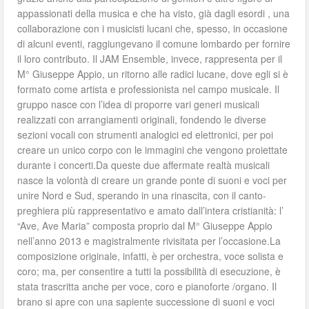
appassionati della musica e che ha visto, già dagli esordi , una
collaborazione con i musicisti lucani che, spesso, in occasione
di alcuni eventi, raggiungevano il comune lombardo per fornire
il loro contributo. Il JAM Ensemble, invece, rappresenta per il
M° Giuseppe Appio, un ritorno alle radici lucane, dove egli si è
formato come artista e professionista nel campo musicale. Il
gruppo nasce con l’idea di proporre vari generi musicali
realizzati con arrangiamenti originali, fondendo le diverse
sezioni vocali con strumenti analogici ed elettronici, per poi
creare un unico corpo con le immagini che vengono proiettate
durante i concerti.Da queste due affermate realtà musicali
nasce la volontà di creare un grande ponte di suoni e voci per
unire Nord e Sud, sperando in una rinascita, con il canto-
preghiera più rappresentativo e amato dall’intera cristianità: l’
“Ave, Ave Maria” composta proprio dal M° Giuseppe Appio
nell’anno 2013 e magistralmente rivisitata per l’occasione.La
composizione originale, infatti, è per orchestra, voce solista e
coro; ma, per consentire a tutti la possibilità di esecuzione, è
stata trascritta anche per voce, coro e pianoforte /organo. Il
brano si apre con una sapiente successione di suoni e voci