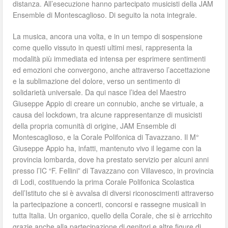
distanza. All’esecuzione hanno partecipato musicisti della JAM
Ensemble di Montescaglioso. Di seguito la nota integrale.
La musica, ancora una volta, e in un tempo di sospensione
come quello vissuto in questi ultimi mesi, rappresenta la
modalità più immediata ed intensa per esprimere sentimenti
ed emozioni che convergono, anche attraverso l’accettazione
e la sublimazione del dolore, verso un sentimento di
solidarietà universale. Da qui nasce l’idea del Maestro
Giuseppe Appio di creare un connubio, anche se virtuale, a
causa del lockdown, tra alcune rappresentanze di musicisti
della propria comunità di origine, JAM Ensemble di
Montescaglioso, e la Corale Polifonica di Tavazzano. Il M°
Giuseppe Appio ha, infatti, mantenuto vivo il legame con la
provincia lombarda, dove ha prestato servizio per alcuni anni
presso l’IC “F. Fellini” di Tavazzano con Villavesco, in provincia
di Lodi, costituendo la prima Corale Polifonica Scolastica
dell’Istituto che si è avvalsa di diversi riconoscimenti attraverso
la partecipazione a concerti, concorsi e rassegne musicali in
tutta Italia. Un organico, quello della Corale, che si è arricchito
grazie anche alla partecipazione di genitori e altre figure di