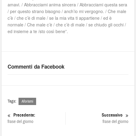
amavi. / Abbracciami anima sincera / Abbracciami questa sera
/ per questo strano bisogno / anch’io mi vergogno. / Che male
c’è / che c’è di male / se la mia vita ti appartiene / ed è
normale / Che male c’è / che c’è di male / se chiudo gli occhi /
ed insieme a te /sto così bene”.
Commenti da Facebook
Tags:
Aforismi
Precedente:
Successivo
frase del giorno
frase del giorno