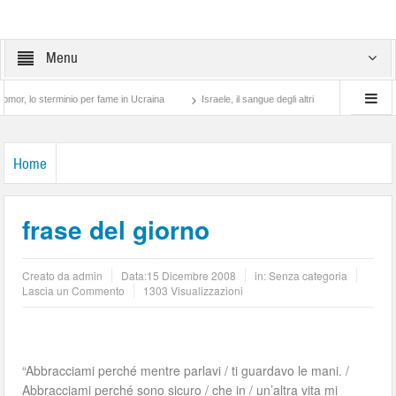
Menu
o sterminio per fame in Ucraina
Israele, il sangue degli altri
Lotta di classe… t
Home
frase del giorno
Creato da
admin
Data:
15 Dicembre 2008
in: Senza categoria
Lascia un Commento
1303 Visualizzazioni
“Abbracciami perché mentre parlavi / ti guardavo le mani. /
Abbracciami perché sono sicuro / che in / un’altra vita mi