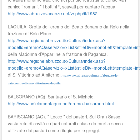
cunicoli romani, ” i bottini “, scavati per captare l’acqua.
http://www.abruzzovacanze.net/vr.php/it/1982
L’AQUILA.
Grotta dell’eremo del Beato Bonanno da Roio nella
frazione di Roio Piano.
http://www.regione.abruzzo.it/xCultura/index.asp?
modello=eremoAQ&servizio=xList&stileDiv=monoLeft&template
della Madonna d’Appari nella frazione di Paganica.
http://www.regione.abruzzo.it/xCultura/index.asp?
modello=eremoAQ&servizio=xList&stileDiv=monoLeft&template
di S. Vittorino ad Amiterno
http://www.abruzzocultura.it/abruzzo/le-
catacombe-di-san-vittorino-a-laquila
BALSORANO
(AQ). Santuario di S. Michele.
http://www.noielamontagna.net/eremo-balsorano.html
BARISCIANO
(AQ). ” Locce ” dei pastori. Sul Gran Sasso,
vasta rete di cavità e ripari naturali chiuse da muri a secco
utilizzate dai pastori come rifugio per le greggi.