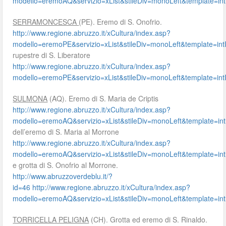
modello=eremoAQ&servizio=xList&stileDiv=monoLeft&template
SERRAMONCESCA
(PE). Eremo di S. Onofrio.
http://www.regione.abruzzo.it/xCultura/index.asp?
modello=eremoPE&servizio=xList&stileDiv=monoLeft&template=
rupestre di S. Liberatore
http://www.regione.abruzzo.it/xCultura/index.asp?
modello=eremoPE&servizio=xList&stileDiv=monoLeft&template=
SULMONA
(AQ). Eremo di S. Maria de Criptis
http://www.regione.abruzzo.it/xCultura/index.asp?
modello=eremoAQ&servizio=xList&stileDiv=monoLeft&template
dell’eremo di S. Maria al Morrone
http://www.regione.abruzzo.it/xCultura/index.asp?
modello=eremoAQ&servizio=xList&stileDiv=monoLeft&template
e grotta di S. Onofrio al Morrone.
http://www.abruzzoverdeblu.it/?
id=46
http://www.regione.abruzzo.it/xCultura/index.asp?
modello=eremoAQ&servizio=xList&stileDiv=monoLeft&template
TORRICELLA PELIGNA
(CH). Grotta ed eremo di S. Rinaldo.