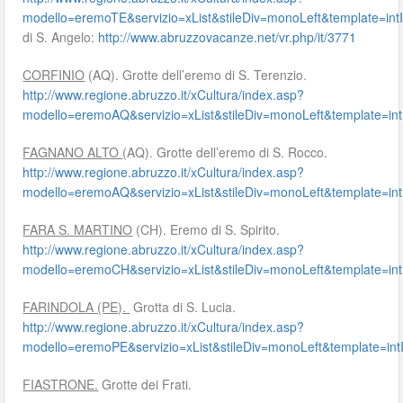
modello=eremoTE&servizio=xList&stileDiv=monoLeft&template=
di S. Angelo:
http://www.abruzzovacanze.net/vr.php/it/3771
CORFINIO
(AQ). Grotte dell’eremo di S. Terenzio.
http://www.regione.abruzzo.it/xCultura/index.asp?
modello=eremoAQ&servizio=xList&stileDiv=monoLeft&template
FAGNANO ALTO
(AQ). Grotte dell’eremo di S. Rocco.
http://www.regione.abruzzo.it/xCultura/index.asp?
modello=eremoAQ&servizio=xList&stileDiv=monoLeft&template
FARA S. MARTINO
(CH). Eremo di S. Spirito.
http://www.regione.abruzzo.it/xCultura/index.asp?
modello=eremoCH&servizio=xList&stileDiv=monoLeft&template
FARINDOLA (PE).
Grotta di S. Lucia.
http://www.regione.abruzzo.it/xCultura/index.asp?
modello=eremoPE&servizio=xList&stileDiv=monoLeft&template=
FIASTRONE.
Grotte dei Frati.