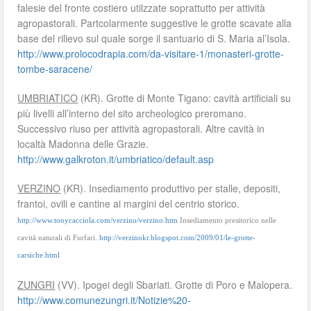
falesie del fronte costiero utilzzate soprattutto per attività
agropastorali. Partcolarmente suggestive le grotte scavate alla
base del rilievo sul quale sorge il santuario di S. Maria al’Isola.
http://www.prolocodrapia.com/da-visitare-1/monasteri-grotte-
tombe-saracene/
UMBRIATICO
(KR). Grotte di Monte Tigano: cavità artificiali su
più livelli all’interno del sito archeologico preromano.
Successivo riuso per attività agropastorali. Altre cavità in
localtà Madonna delle Grazie.
http://www.galkroton.it/umbriatico/default.asp
VERZINO
(KR). Insediamento produttivo per stalle, depositi,
frantoi, ovili e cantine ai margini del centrio storico.
http://www.tonycacciola.com/verzino/verzino.htm
Insediamento presitorico nelle
cavità naturali di Furfari.
http://verzinokr.blogspot.com/2009/01/le-grotte-
carsiche.html
ZUNGRI
(VV). Ipogei degli Sbariati. Grotte di Poro e Malopera.
http://www.comunezungri.it/Notizie%20-