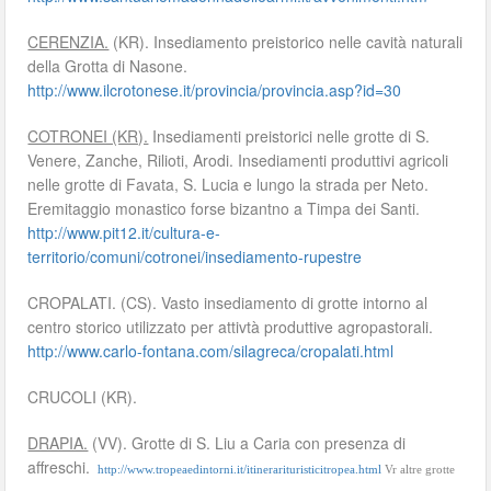
CERENZIA.
(KR). Insediamento preistorico nelle cavità naturali
della Grotta di Nasone.
http://www.ilcrotonese.it/provincia/provincia.asp?id=30
COTRONEI (KR).
Insediamenti preistorici nelle grotte di S.
Venere, Zanche, Rilioti, Arodi. Insediamenti produttivi agricoli
nelle grotte di Favata, S. Lucia e lungo la strada per Neto.
Eremitaggio monastico forse bizantno a Timpa dei Santi.
http://www.pit12.it/cultura-e-
territorio/comuni/cotronei/insediamento-rupestre
CROPALATI. (CS). Vasto insediamento di grotte intorno al
centro storico utilizzato per attivtà produttive agropastorali.
http://www.carlo-fontana.com/silagreca/cropalati.html
CRUCOLI (KR).
DRAPIA.
(VV). Grotte di S. Liu a Caria con presenza di
affreschi.
http://www.tropeaedintorni.it/itinerarituristicitropea.html
Vr altre grotte