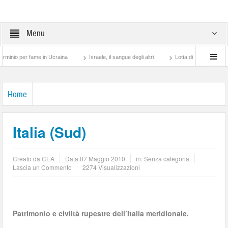
Menu
me in Ucraina
Israele, il sangue degli altri
Lotta di classe… tra preti e frati Mo
Home
Italia (Sud)
Creato da
CEA
Data:
07 Maggio 2010
in: Senza categoria
Lascia un Commento
2274 Visualizzazioni
Patrimonio e civiltà rupestre dell’Italia meridionale.