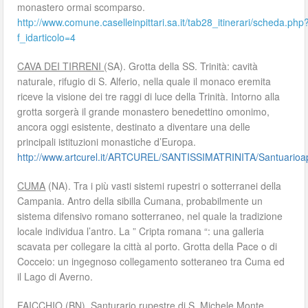
monastero ormai scomparso.
http://www.comune.caselleinpittari.sa.it/tab28_itinerari/scheda.php
f_idarticolo=4
CAVA DEI TIRRENI
(SA). Grotta della SS. Trinità: cavità
naturale, rifugio di S. Alferio, nella quale il monaco eremita
riceve la visione dei tre raggi di luce della Trinità. Intorno alla
grotta sorgerà il grande monastero benedettino omonimo,
ancora oggi esistente, destinato a diventare una delle
principali istituzioni monastiche d’Europa.
http://www.artcurel.it/ARTCUREL/SANTISSIMATRINITA/Santuarioap
CUMA
(NA). Tra i più vasti sistemi rupestri o sotterranei della
Campania. Antro della sibilla Cumana, probabilmente un
sistema difensivo romano sotterraneo, nel quale la tradizione
locale individua l’antro. La ” Cripta romana “: una galleria
scavata per collegare la città al porto. Grotta della Pace o di
Cocceio: un ingegnoso collegamento sotteraneo tra Cuma ed
il Lago di Averno.
FAICCHIO (BN).
Santurario rupestre di S. Michele Monte