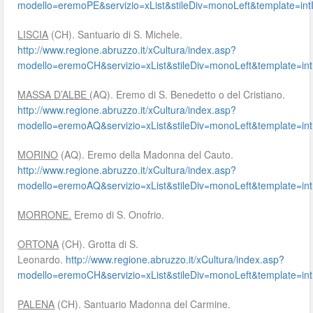
modello=eremoPE&servizio=xList&stileDiv=monoLeft&template=
LISCIA
(CH). Santuario di S. Michele.
http://www.regione.abruzzo.it/xCultura/index.asp?
modello=eremoCH&servizio=xList&stileDiv=monoLeft&template
MASSA D’ALBE
(AQ). Eremo di S. Benedetto o del Cristiano.
http://www.regione.abruzzo.it/xCultura/index.asp?
modello=eremoAQ&servizio=xList&stileDiv=monoLeft&template
MORINO
(AQ). Eremo della Madonna del Cauto.
http://www.regione.abruzzo.it/xCultura/index.asp?
modello=eremoAQ&servizio=xList&stileDiv=monoLeft&template
MORRONE.
Eremo di S. Onofrio.
ORTONA
(CH). Grotta di S.
Leonardo.
http://www.regione.abruzzo.it/xCultura/index.asp?
modello=eremoCH&servizio=xList&stileDiv=monoLeft&template
PALENA
(CH). Santuario Madonna del Carmine.