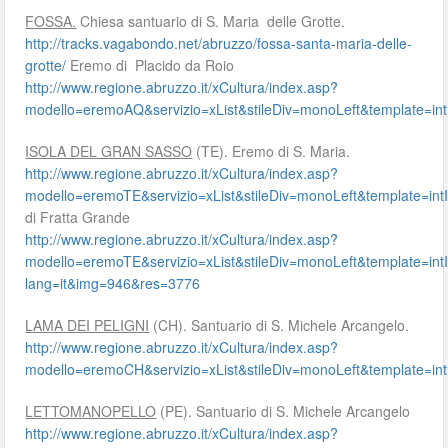
FOSSA.
Chiesa santuario di S. Maria delle Grotte.
http://tracks.vagabondo.net/abruzzo/fossa-santa-maria-delle-
grotte/
Eremo di Placido da Roio
http://www.regione.abruzzo.it/xCultura/index.asp?
modello=eremoAQ&servizio=xList&stileDiv=monoLeft&template
ISOLA DEL GRAN SASSO
(TE). Eremo di S. Maria.
http://www.regione.abruzzo.it/xCultura/index.asp?
modello=eremoTE&servizio=xList&stileDiv=monoLeft&template=
di Fratta Grande
http://www.regione.abruzzo.it/xCultura/index.asp?
modello=eremoTE&servizio=xList&stileDiv=monoLeft&template=
lang=it&img=946&res=3776
LAMA DEI PELIGNI
(CH). Santuario di S. Michele Arcangelo.
http://www.regione.abruzzo.it/xCultura/index.asp?
modello=eremoCH&servizio=xList&stileDiv=monoLeft&template
LETTOMANOPELLO
(PE). Santuario di S. Michele Arcangelo
http://www.regione.abruzzo.it/xCultura/index.asp?