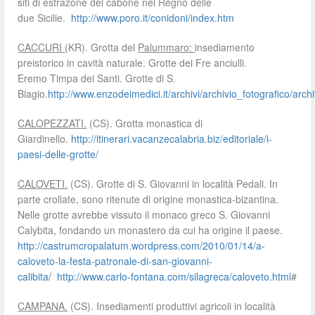
siti di estrazone del cabone nel Regno delle
due Sicilie.
http://www.poro.it/conidoni/index.htm
CACCURI
(KR). Grotta del
Palummaro:
insediamento
preistorico in cavità naturale. Grotte dei Fre anciulli.
Eremo Timpa dei Santi. Grotte di S.
Biagio.
http://www.enzodeimedici.it/archivi/archivio_fotografico/ar
CALOPEZZATI.
(CS). Grotta monastica di
Giardinello.
http://itinerari.vacanzecalabria.biz/editoriale/i-
paesi-delle-grotte/
CALOVETI.
(CS). Grotte di S. Giovanni in località Pedali. In
parte crollate, sono ritenute di origine monastica-bizantina.
Nelle grotte avrebbe vissuto il monaco greco S. Giovanni
Calybita, fondando un monastero da cui ha origine il paese.
http://castrumcropalatum.wordpress.com/2010/01/14/a-
caloveto-la-festa-patronale-di-san-giovanni-
calibita/
http://www.carlo-fontana.com/silagreca/caloveto.html
#
CAMPANA.
(CS). Insediamenti produttivi agricoli in località