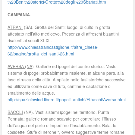
%20Beni%20storici/Grotte%20degli%20Sbariati.htm
CAMPANIA.
ATRANI
(SA). Grotta dei Santi: luogo di culto in grotta
attestato nell’alto medioevo. Presenza di affreschi bizantini
risalenti ai secoli XI-XII.
http://www.chiesatranicastiglione.it/altre_chiese-
62/pagine/grotta_dei_santi-26.html
AVERSA (NA)
Gallerie ed ipogei del centro storico. Vasto
sistema di ipogei probabilmente risalente, in alcune parti, alla
fase etrusca della città. Ampliate nelle fasi storiche successive
ed utilizzate come cave di tufo, cantine e captazione o
smaltimento delle acque.
http://spazioinwind.libero.it/popoli_antichi/Etruschi/Aversa.html
BACOLI
(NA). Vasti sistemi ipogei nel territorio. Punta
Pennata: gallerie romane scavate per controllare l’fflusso
dell’acqua nel porto e impedirne l’insabbiamento. Baia: le
cosidette Stufe di nerone “, ovvero suggestive terme romane