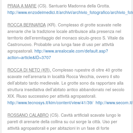
PRAIA A MARE
(CS). Santuario Madonna della Grotta.
http://www.enzodeimedici.it/archivi/archivio_fotografico/archivio_
ROCCA BERNARDA
(KR). Complesso di grotte scavate nelle
arenarie che la tradizione locale attribuisce alla presenza nel
territorio dell’eremitaggio del monaco siculo-greco S. Vitale da
Castronuovo. Probabile una lunga fase di uso per attività
agropastorali.
http://www.arealocale.com/default.asp?
action=article&ID=3707
ROCCA DI NETO (KR).
Complesso rupestre di oltre 40 grotte
scavate nell’arenaria in località Rocca Vecchia, ovvero il sito
dell’abitato tardo medievale. Le grotte sono da rapportare alla
struttura insediativa dell’abitato antico abbandonato nel secolo
XIX. Riuso successivo per attività agropastorali.
http://www.tecnosys.it/kim/content/view/41/39/
http://www.secom.it
ROSSANO CALABRO
(CS). Cavità artificiali scavate lungo le
pareti di arenarie della collina su cui sorge la città. Uso per
attività agropastorali e per abitazioni in un fase di forte