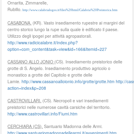
Ornarita, Zimmarelle,
Rubillo.
http://www.calabrialogos.it/files%20html/Calabria%20Preistorica.htm
CASABONA.
(KR). Vasto insediamento rupestre ai margini del
centro storico lungo la rupe sulla quale è edificato il paese.
Utilizzo degli ipogei per attività agropastorali.
http://www.radicicalabre.it/index.php?
option=com_content&task=view&id=166&Itemid=227
CASSANO ALLO JONIO
(CS). Insediamento preistorico delle
grotte di S. Angelo. Insediamento produttivo agricolo o
monastico a grotte del Capitolo e grotte delle
Lamie.
http://www.cassanoalloionio.info/grotte/grotte.htm
http://ca
action=index&p=208
CASTROVILLARI.
(CS). Necropoli e vari insediamenti
preistorici nelle numerose cavità carsiche del territorio.
http://www.castrovillari.info/Fiumi.htm
CERCHIARA (CS).
Santuario Madonna delle Armi.
http://www.santuariomadonnadellearmi.it/avvenimenti.htm