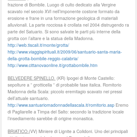
frazione di Bombile. Luogo di culto dedicato alla Vergine
scavato nel secolo XVI nell’imponente costone formato da
erosione e frane in una formazione geologica di materiali
alluvionali. La parte rocciosa è crollata nel 2004 distrugendo ra
parte del Satuario. Si sono salvate le parti più interne della
grotta con l’altare e la statua della Madonna.
http://web.tiscali.it/monte/grotta/
http://www.viaggispirituali.it/2009/06/santuario-santa-maria-
della-grotta-bombile-reggio-calabria/
http://www.cittanovaonline.it/grottabombile.htm
BELVEDERE SPINELLO.
(KR) Ipogei di Monte Castello:
sepolture a ” grotticella ” di probabile fase italica. Romitorio
Madonna della Scala: piccolo eremitagio scavato nei pressi
dell’attuale santuario.
http://www.santuariomadonnadellascala.it/romitorio.asp
Eremo
di Pagliarelle a Timpa del Salto: secondo la tradizione locale
l’insediamento sarebbe di origine monastica.
BRIATICO.
(VV) Miniere di Lignite a Colidoni. Uno dei principali