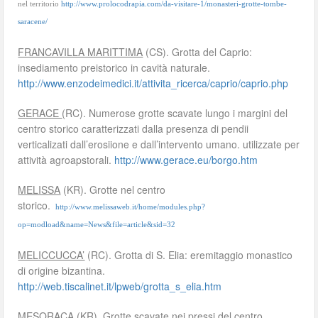
nel territorio
http://www.prolocodrapia.com/da-visitare-1/monasteri-grotte-tombe-
saracene/
FRANCAVILLA MARITTIMA
(CS). Grotta del Caprio:
insediamento preistorico in cavità naturale.
http://www.enzodeimedici.it/attivita_ricerca/caprio/caprio.php
GERACE
(RC). Numerose grotte scavate lungo i margini del
centro storico caratterizzati dalla presenza di pendii
verticalizati dall’erosiione e dall’intervento umano. utilizzate per
attività agroapstorali.
http://www.gerace.eu/borgo.htm
MELISSA
(KR). Grotte nel centro
storico.
http://www.melissaweb.it/home/modules.php?
op=modload&name=News&file=article&sid=32
MELICCUCCA’
(RC). Grotta di S. Elia: eremitaggio monastico
di origine bizantina.
http://web.tiscalinet.it/lpweb/grotta_s_elia.htm
MESORACA
(KR). Grotte scavate nei pressi del centro