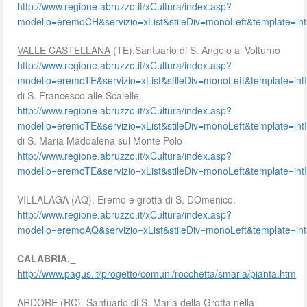
http://www.regione.abruzzo.it/xCultura/index.asp?
modello=eremoCH&servizio=xList&stileDiv=monoLeft&template
VALLE CASTELLANA
(TE).Santuario di S. Angelo al Volturno
http://www.regione.abruzzo.it/xCultura/index.asp?
modello=eremoTE&servizio=xList&stileDiv=monoLeft&template=
di S. Francesco alle Scalelle.
http://www.regione.abruzzo.it/xCultura/index.asp?
modello=eremoTE&servizio=xList&stileDiv=monoLeft&template=
di S. Maria Maddalena sul Monte Polo
http://www.regione.abruzzo.it/xCultura/index.asp?
modello=eremoTE&servizio=xList&stileDiv=monoLeft&template=
VILLALAGA (AQ). Eremo e grotta di S. DOmenico.
http://www.regione.abruzzo.it/xCultura/index.asp?
modello=eremoAQ&servizio=xList&stileDiv=monoLeft&template
CALABRIA.
http://www.pagus.it/progetto/comuni/rocchetta/smaria/pianta.htm
ARDORE
(RC). Santuario di S. Maria della Grotta nella