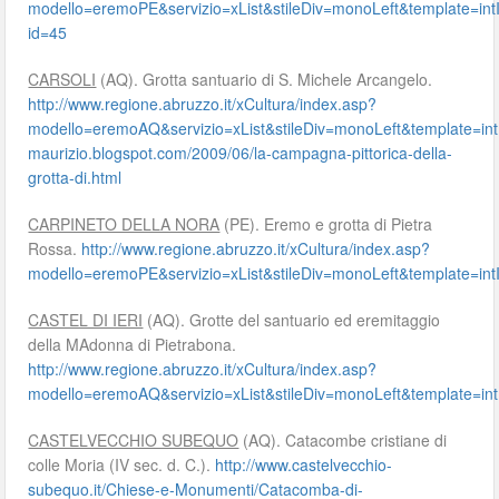
modello=eremoPE&servizio=xList&stileDiv=monoLeft&template=
id=45
CARSOLI
(AQ). Grotta santuario di S. Michele Arcangelo.
http://www.regione.abruzzo.it/xCultura/index.asp?
modello=eremoAQ&servizio=xList&stileDiv=monoLeft&template
maurizio.blogspot.com/2009/06/la-campagna-pittorica-della-
grotta-di.html
CARPINETO DELLA NORA
(PE). Eremo e grotta di Pietra
Rossa.
http://www.regione.abruzzo.it/xCultura/index.asp?
modello=eremoPE&servizio=xList&stileDiv=monoLeft&template=
CASTEL DI IERI
(AQ). Grotte del santuario ed eremitaggio
della MAdonna di Pietrabona.
http://www.regione.abruzzo.it/xCultura/index.asp?
modello=eremoAQ&servizio=xList&stileDiv=monoLeft&template
CASTELVECCHIO SUBEQUO
(AQ). Catacombe cristiane di
colle Moria (IV sec. d. C.).
http://www.castelvecchio-
subequo.it/Chiese-e-Monumenti/Catacomba-di-