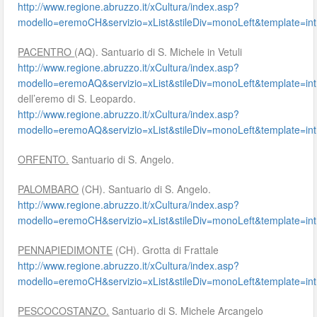
http://www.regione.abruzzo.it/xCultura/index.asp?
modello=eremoCH&servizio=xList&stileDiv=monoLeft&template
PACENTRO
(AQ). Santuario di S. Michele in Vetuli
http://www.regione.abruzzo.it/xCultura/index.asp?
modello=eremoAQ&servizio=xList&stileDiv=monoLeft&template
dell’eremo di S. Leopardo.
http://www.regione.abruzzo.it/xCultura/index.asp?
modello=eremoAQ&servizio=xList&stileDiv=monoLeft&template
ORFENTO.
Santuario di S. Angelo.
PALOMBARO
(CH). Santuario di S. Angelo.
http://www.regione.abruzzo.it/xCultura/index.asp?
modello=eremoCH&servizio=xList&stileDiv=monoLeft&template
PENNAPIEDIMONTE
(CH). Grotta di Frattale
http://www.regione.abruzzo.it/xCultura/index.asp?
modello=eremoCH&servizio=xList&stileDiv=monoLeft&template
PESCOCOSTANZO.
Santuario di S. Michele Arcangelo