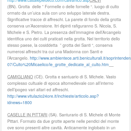
http://www.casalepiedeco.com/calvanico.asp
CALVI
(
BN). Grotta delle ” Formelle o delle fornelle “. luogo di culto
ormato da un’uica aula con uno svluppo laterale destra.
Significative tracce di affreschi. La parete di fondo della grotta
conserva un’Ascensione. ltri dipinti rafiguranno S. Nicola, S.
Michele e S. Pietro. La presenza dell’immagine dell’Arcangelo
identifica uno dei culti praticati nella grotta. Nel territorio dello
stesso paese, la cosiddetta ” grotta dei Santi “, conserva
numerosi affreschi tra cui una Madonna con Santi e
l’Arcangelo.
http://www.ambientece.arti.beniculturali.it/soprintende
07/Culto%20Micaelico/le_grotte_dedicate_al_culto.htm
CAMIGLIANO
(CE). Grotta e santuario di S. Michele. Vasto
complesso cultuale di epoca altomedievale con all’interno
dell’ipogeo vari altari ed affreschi.
http://www.vitulazio24ore.it/inchieste/articolo.asp?
idnews=1800
CASELLE IN PITTARI
(SA). Santurario di S. Michele di Monte
Pittari. Formato da due grotte aperte nelle pendici del monte
ove sono presenti altre cavità. Anticamente inglobato in un