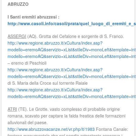
ABRUZZO
I Santi eremiti abruzzesi :
http://www.casoli.info/casoli/prata/quel_luogo_di_eremiti_e_
ASSERGI
(AQ). Grotta del Cefalone e sorgente di S. Franco.
http://www.regione.abruzzo.it/xCultura/index.asp?
modello=eremoAQ&servizio=xList&stileDiv=monoLeft&template
modello=eremoAQ&servizio=xList&stileDiv=monoLeft&template
– eremo di Peschioli
http://www.regione.abruzzo.it/xCultura/index.asp?
modello=eremoAQ&servizio=xList&stileDiv=monoLeft&template
di S. Maria della Croce sul torrente Raiale
http://www.regione.abruzzo.it/xCultura/index.asp?
modello=eremoAQ&servizio=xList&stileDiv=monoLeft&template
ATRI
(TE). Le Grotte. vasto complesso di probabile origine
romana, scavato per captare la falda freatica delle formazioni
alluvionali del paese.
http://www.abruzzovacanze.net/vr.php/it/1983
Fontana Canale:
fontana monumentale che nel pendio retrostante conserva i