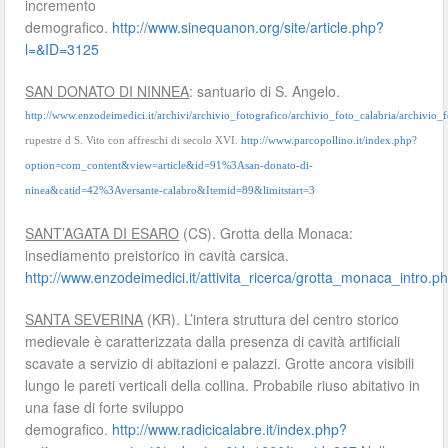
incremento
demografico.
http://www.sinequanon.org/site/article.php?
l=&ID=3125
SAN DONATO DI NINNEA
: santuario di S. Angelo.
http://www.enzodeimedici.it/archivi/archivio_fotografico/archivio_foto_calabria/archivio
rupestre d S. Vito con affreschi di secolo XVI.
http://www.parcopollino.it/index.php?
option=com_content&view=article&id=91%3Asan-donato-di-
ninea&catid=42%3Aversante-calabro&Itemid=89&limitstart=3
SANT’AGATA DI ESARO
(CS). Grotta della Monaca:
insediamento preistorico in cavità carsica.
http://www.enzodeimedici.it/attivita_ricerca/grotta_monaca_intro.p
SANTA SEVERINA
(KR). L’intera struttura del centro storico
medievale è caratterizzata dalla presenza di cavità artificiali
scavate a servizio di abitazioni e palazzi. Grotte ancora visibili
lungo le pareti verticali della collina. Probabile riuso abitativo in
una fase di forte sviluppo
demografico.
http://www.radicicalabre.it/index.php?