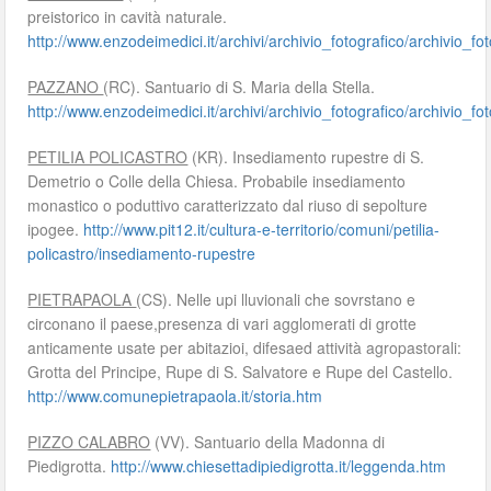
preistorico in cavità naturale.
http://www.enzodeimedici.it/archivi/archivio_fotografico/archivio_f
PAZZANO
(RC). Santuario di S. Maria della Stella.
http://www.enzodeimedici.it/archivi/archivio_fotografico/archivio_f
PETILIA POLICASTRO
(KR). Insediamento rupestre di S.
Demetrio o Colle della Chiesa. Probabile insediamento
monastico o poduttivo caratterizzato dal riuso di sepolture
ipogee.
http://www.pit12.it/cultura-e-territorio/comuni/petilia-
policastro/insediamento-rupestre
PIETRAPAOLA
(CS). Nelle upi lluvionali che sovrstano e
circonano il paese,presenza di vari agglomerati di grotte
anticamente usate per abitazioi, difesaed attività agropastorali:
Grotta del Principe, Rupe di S. Salvatore e Rupe del Castello.
http://www.comunepietrapaola.it/storia.htm
PIZZO CALABRO
(VV). Santuario della Madonna di
Piedigrotta.
http://www.chiesettadipiedigrotta.it/leggenda.htm