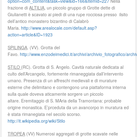
option=com_content&task=view&id=166&Itemid=227
Nella
frazione di
ALTILIA
, un piccolo gruppo di Grotte dette di
Giulianetti è scavato ai piedi di una rupe rocciosa presso ilsito
dell’antico monastero bizantino di Calabrò
Maria.
http://www.arealocale.com/default.asp?
action=article&ID=1923
SPILINGA
. (VV). Grotta del
Favo.
http://www.enzodeimedici.it/archivi/archivio_fotografico/arch
STILO
(RC). Grotta di S. Angelo. Cavità naturale dedicata al
culto dell’Arcangelo, fortemente rimaneggiata dall’intervento
umano. Presenza di un affreschi medievali e di murature
esterne che delimitano e contengono una piattaforma interna
sulla quale doveva aticamente sorgere un piccolo
altare. Eremitaggio di S. MAria della Tramontana: probable
origine monastica. E’prceduta da un avancorpo in muratura ed
è stata rimanegiata nel secolo scorso.
http://it.wikipedia.org/wiki/Stilo
TROPEA
(VV) Numerosi aggregati di grotte scavate nelle