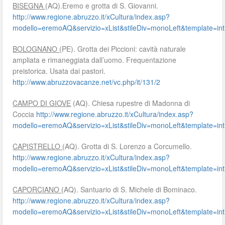
BISEGNA
(AQ).Eremo e grotta di S. Giovanni.
http://www.regione.abruzzo.it/xCultura/index.asp?
modello=eremoAQ&servizio=xList&stileDiv=monoLeft&template
BOLOGNANO
(PE). Grotta dei Piccioni: cavità naturale
ampliata e rimaneggiata dall’uomo. Frequentazione
preistorica. Usata dai pastori.
http://www.abruzzovacanze.net/vc.php/it/131/2
CAMPO DI GIOVE
(AQ). Chiesa rupestre di Madonna di
Coccia
http://www.regione.abruzzo.it/xCultura/index.asp?
modello=eremoAQ&servizio=xList&stileDiv=monoLeft&template
CAPISTRELLO
(AQ). Grotta di S. Lorenzo a Corcumello.
http://www.regione.abruzzo.it/xCultura/index.asp?
modello=eremoAQ&servizio=xList&stileDiv=monoLeft&template
CAPORCIANO
(AQ). Santuario di S. Michele di Bominaco.
http://www.regione.abruzzo.it/xCultura/index.asp?
modello=eremoAQ&servizio=xList&stileDiv=monoLeft&template