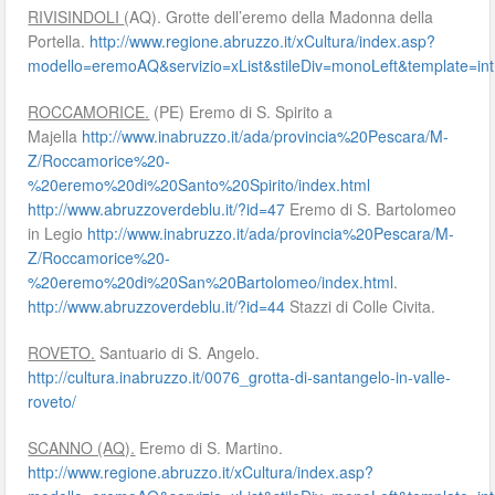
RIVISINDOLI
(AQ). Grotte dell’eremo della Madonna della
Portella.
http://www.regione.abruzzo.it/xCultura/index.asp?
modello=eremoAQ&servizio=xList&stileDiv=monoLeft&template
ROCCAMORICE.
(PE) Eremo di S. Spirito a
Majella
http://www.inabruzzo.it/ada/provincia%20Pescara/M-
Z/Roccamorice%20-
%20eremo%20di%20Santo%20Spirito/index.html
http://www.abruzzoverdeblu.it/?id=47
Eremo di S. Bartolomeo
in Legio
http://www.inabruzzo.it/ada/provincia%20Pescara/M-
Z/Roccamorice%20-
%20eremo%20di%20San%20Bartolomeo/index.html
.
http://www.abruzzoverdeblu.it/?id=44
Stazzi di Colle Civita.
ROVETO.
Santuario di S. Angelo.
http://cultura.inabruzzo.it/0076_grotta-di-santangelo-in-valle-
roveto/
SCANNO (AQ).
Eremo di S. Martino.
http://www.regione.abruzzo.it/xCultura/index.asp?