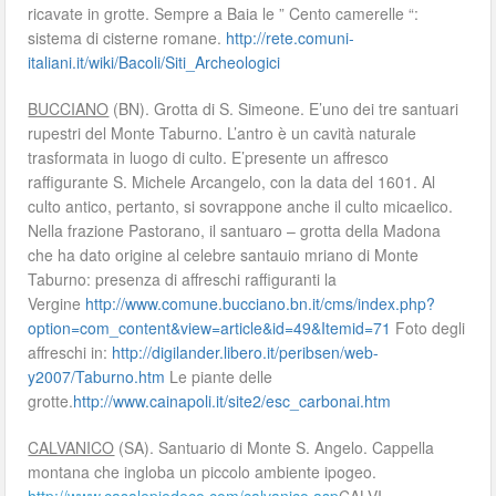
ricavate in grotte. Sempre a Baia le ” Cento camerelle “:
sistema di cisterne romane.
http://rete.comuni-
italiani.it/wiki/Bacoli/Siti_Archeologici
BUCCIANO
(BN). Grotta di S. Simeone. E’uno dei tre santuari
rupestri del Monte Taburno. L’antro è un cavità naturale
trasformata in luogo di culto. E’presente un affresco
raffigurante S. Michele Arcangelo, con la data del 1601. Al
culto antico, pertanto, si sovrappone anche il culto micaelico.
Nella frazione Pastorano, il santuaro – grotta della Madona
che ha dato origine al celebre santauio mriano di Monte
Taburno: presenza di affreschi raffiguranti la
Vergine
http://www.comune.bucciano.bn.it/cms/index.php?
option=com_content&view=article&id=49&Itemid=71
Foto degli
affreschi in:
http://digilander.libero.it/peribsen/web-
y2007/Taburno.htm
Le piante delle
grotte.
http://www.cainapoli.it/site2/esc_carbonai.htm
CALVANICO
(SA). Santuario di Monte S. Angelo. Cappella
montana che ingloba un piccolo ambiente ipogeo.