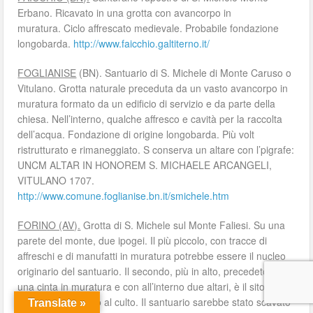
Erbano. Ricavato in una grotta con avancorpo in
muratura. Ciclo affrescato medievale. Probabile fondazione
longobarda.
http://www.faicchio.galtiterno.it/
FOGLIANISE
(BN). Santuario di S. Michele di Monte Caruso o
Vitulano. Grotta naturale preceduta da un vasto avancorpo in
muratura formato da un edificio di servizio e da parte della
chiesa. Nell’interno, qualche affresco e cavità per la raccolta
dell’acqua. Fondazione di origine longobarda. Più volt
ristrutturato e rimaneggiato. S conserva un altare con l’pigrafe:
UNCM ALTAR IN HONOREM S. MICHAELE ARCANGELI,
VITULANO 1707.
http://www.comune.foglianise.bn.it/smichele.htm
FORINO (AV).
Grotta di S. Michele sul Monte Faliesi. Su una
parete del monte, due ipogei. Il più piccolo, con tracce di
affreschi e di manufatti in muratura potrebbe essere il nucleo
originario del santuario. Il secondo, più in alto, precedeto da
una cinta in muratura e con all’interno due altari, è il sito
attualmente aperto al culto. Il santuario sarebbe stato scavato
Translate »