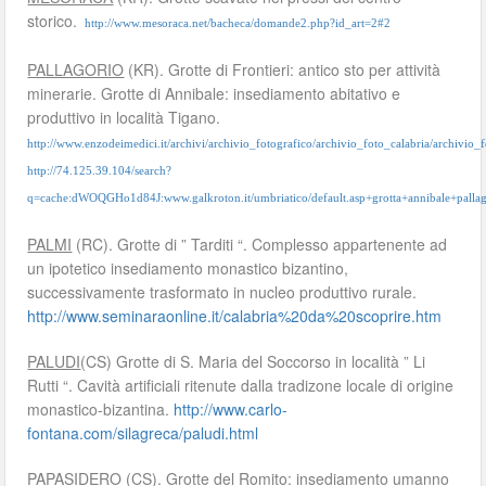
storico.
http://www.mesoraca.net/bacheca/domande2.php?id_art=2#2
PALLAGORIO
(KR). Grotte di Frontieri: antico sto per attività
minerarie. Grotte di Annibale: insediamento abitativo e
produttivo in località Tigano.
http://www.enzodeimedici.it/archivi/archivio_fotografico/archivio_foto_calabria/archivio_f
http://74.125.39.104/search?
q=cache:dWOQGHo1d84J:www.galkroton.it/umbriatico/default.asp+grotta+annibale+palla
PALMI
(RC). Grotte di ” Tarditi “. Complesso appartenente ad
un ipotetico insediamento monastico bizantino,
successivamente trasformato in nucleo produttivo rurale.
http://www.seminaraonline.it/calabria%20da%20scoprire.htm
PALUDI
(CS) Grotte di S. Maria del Soccorso in località ” Li
Rutti “. Cavità artificiali ritenute dalla tradizone locale di origine
monastico-bizantina.
http://www.carlo-
fontana.com/silagreca/paludi.html
PAPASIDERO
(CS). Grotte del Romito: insediamento umanno