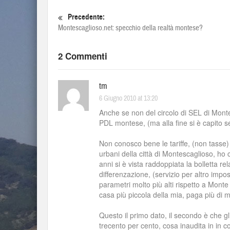
Precedente:
Montescaglioso.net: specchio della realtà montese?
2 Commenti
tm
6 Giugno 2010 at 13:20
Anche se non del circolo di SEL di Mon
PDL montese, (ma alla fine si è capito
Non conosco bene le tariffe, (non tasse) ap
urbani della città di Montescaglioso, ho
anni si è vista raddoppiata la bolletta relat
differenzazione, (servizio per altro impo
parametri molto più alti rispetto a Mon
casa più piccola della mia, paga più di 
Questo il primo dato, il secondo è che gl
trecento per cento, cosa inaudita in in