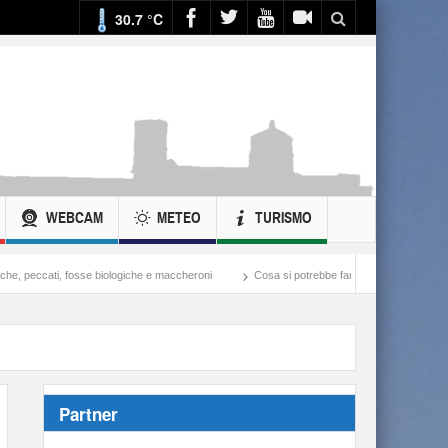
30.7 °C
WEBCAM
METEO
TURISMO
se biologiche e maccheroni
Cosa si potrebbe fare con ciò che si spende nella guerra a
Partner