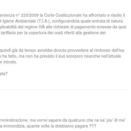
ntenza n° 233/2009 la Corte Costituzionale ha affrontato e risolto il
 di Igiene Ambientale (T.I.A.), configurandola quale entrata di natura
pplicabilità del regime IVA alle richieste di pagamento emesse da quei
iffario per la copertura dei costi riferiti alla gestione dei
 quindi già da tempo avrebbe dovuto provvedere al rimborso dell’iva
 ha fatto, ma non ha previsto il suo scorporo neanche nell’attuale
 introito.
ata?
’amministrazione, ma vorrei sapere da qualcuno che ne sa’ piu’ di me’
ta immondizia, quante volte la dobbiamo pagare ???