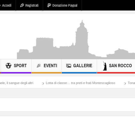
Accedi
Registrati
Donazione Paypal
SPORT
EVENTI
GALLERIE
SAN ROCCO
i altri
Lotta di classe… tra preti e frati Montescaglioso
Tonache, peccati, fos