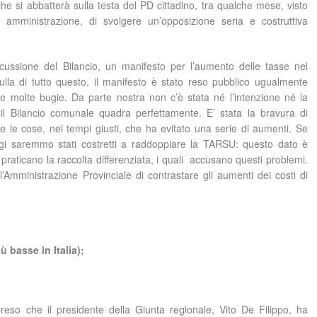
e si abbatterà sulla testa del PD cittadino, tra qualche mese, visto
amministrazione, di svolgere un’opposizione seria e costruttiva
ussione del Bilancio, un manifesto per l’aumento delle tasse nel
lla di tutto questo, il manifesto è stato reso pubblico ugualmente
e molte bugie. Da parte nostra non c’è stata né l’intenzione né la
il Bilancio comunale quadra perfettamente. E’ stata la bravura di
 le cose, nei tempi giusti, che ha evitato una serie di aumenti. Se
oggi saremmo stati costretti a raddoppiare la TARSU: questo dato è
raticano la raccolta differenziata, i quali accusano questi problemi.
’Amministrazione Provinciale di contrastare gli aumenti dei costi di
ù basse in Italia);
preso che il presidente della Giunta regionale, Vito De Filippo, ha