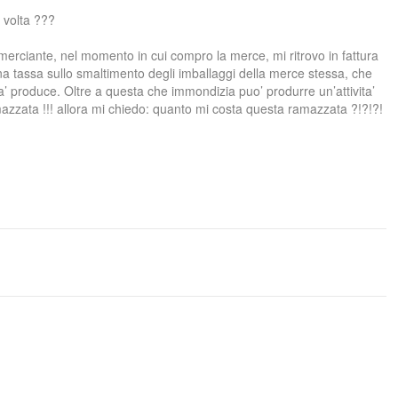
a volta ???
mmerciante, nel momento in cui compro la merce, mi ritrovo in fattura
a tassa sullo smaltimento degli imballaggi della merce stessa, che
ita’ produce. Oltre a questa che immondizia puo’ produrre un’attivita’
zzata !!! allora mi chiedo: quanto mi costa questa ramazzata ?!?!?!