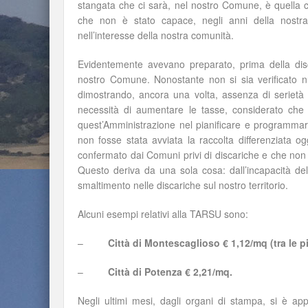
stangata che ci sarà, nel nostro Comune, è quella ch
che non è stato capace, negli anni della nostra 
nell’interesse della nostra comunità.
Evidentemente avevano preparato, prima della disc
nostro Comune. Nonostante non si sia verificato nu
dimostrando, ancora una volta, assenza di serietà 
necessità di aumentare le tasse, considerato che 
quest’Amministrazione nel pianificare e programmare
non fosse stata avviata la raccolta differenziata 
confermato dai Comuni privi di discariche e che non p
Questo deriva da una sola cosa: dall’incapacità dell
smaltimento nelle discariche sul nostro territorio.
Alcuni esempi relativi alla TARSU sono:
–
Città di Montescaglioso € 1,12/mq (tra le pi
–
Città di Potenza € 2,21/mq.
Negli ultimi mesi, dagli organi di stampa, si è ap