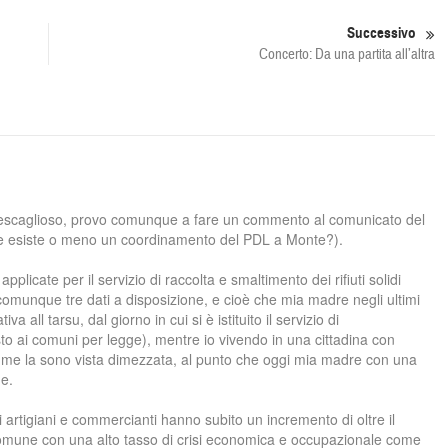
Successivo
Concerto: Da una partita all’altra
tescaglioso, provo comunque a fare un commento al comunicato del
 se esiste o meno un coordinamento del PDL a Monte?).
plicate per il servizio di raccolta e smaltimento dei rifiuti solidi
 comunque tre dati a disposizione, e cioè che mia madre negli ultimi
iva all tarsu, dal giorno in cui si è istituito il servizio di
sto ai comuni per legge), mentre io vivendo in una cittadina con
te me la sono vista dimezzata, al punto che oggi mia madre con una
me.
i artigiani e commercianti hanno subito un incremento di oltre il
 comune con una alto tasso di crisi economica e occupazionale come