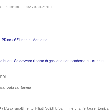
a
Commenti
852 Visualizzazioni
he
PD
ino /
SEL
iano di Monte.net.
lto buoni. Se davvero il costo di gestione non ricadesse sui cittadini
 PDL.
stangata fantasma
TAssa smaltimento Rifiuti Solidi Urbani) né di altre tasse. L’unica