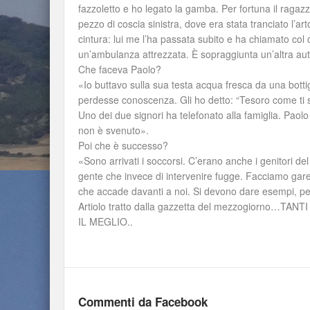
fazzoletto e ho legato la gamba. Per fortuna il ragazzo 
pezzo di coscia sinistra, dove era stata tranciato l’ar
cintura: lui me l’ha passata subito e ha chiamato col c
un’ambulanza attrezzata. È sopraggiunta un’altra aut
Che faceva Paolo?
«Io buttavo sulla sua testa acqua fresca da una bott
perdesse conoscenza. Gli ho detto: “Tesoro come ti se
Uno dei due signori ha telefonato alla famiglia. Paol
non è svenuto».
Poi che è successo?
«Sono arrivati i soccorsi. C’erano anche i genitori de
gente che invece di intervenire fugge. Facciamo gare 
che accade davanti a noi. Si devono dare esempi, per i n
Artiolo tratto dalla gazzetta del mezzogiorn
IL MEGLIO..
Commenti da Facebook