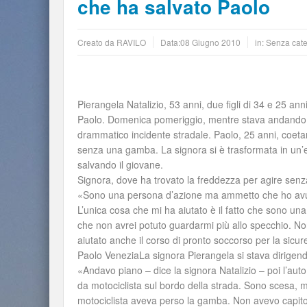
che ha salvato Paolo
Creato da
RAVILO
Data:
08 Giugno 2010
in: Senza cat
Pierangela Natalizio, 53 anni, due figli di 34 e 25 an
Paolo. Domenica pomeriggio, mentre stava andando a Ba
drammatico incidente stradale. Paolo, 25 anni, coetan
senza una gamba. La signora si è trasformata in un’e
salvando il giovane.
Signora, dove ha trovato la freddezza per agire sen
«Sono una persona d’azione ma ammetto che ho avut
L’unica cosa che mi ha aiutato è il fatto che sono u
che non avrei potuto guardarmi più allo specchio. Non
aiutato anche il corso di pronto soccorso per la sicur
Paolo VeneziaLa signora Pierangela si stava dirigen
«Andavo piano – dice la signora Natalizio – poi l’aut
da motociclista sul bordo della strada. Sono scesa, mi
motociclista aveva perso la gamba. Non avevo capit