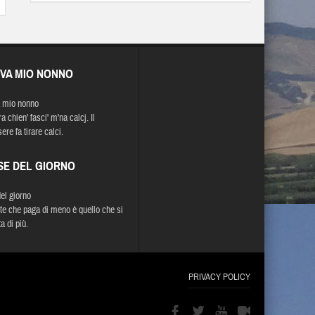
EVA MIO NONNO
 mio nonno
a chien' fasci' m'na calcj. Il
re fa tirare calci.
SE DEL GIORNO
del giorno
ente che paga di meno è quello che si
a di più.
PRIVACY POLICY