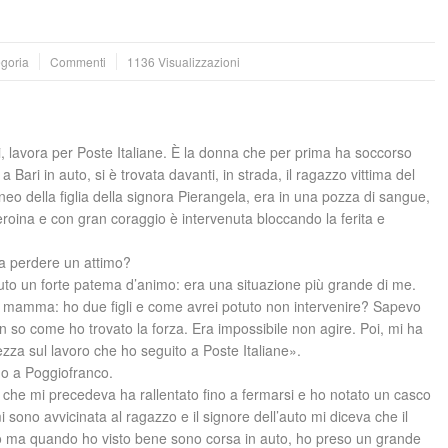
egoria
Commenti
1136 Visualizzazioni
ni, lavora per Poste Italiane. È la donna che per prima ha soccorso
ri in auto, si è trovata davanti, in strada, il ragazzo vittima del
eo della figlia della signora Pierangela, era in una pozza di sangue,
roina e con gran coraggio è intervenuta bloccando la ferita e
za perdere un attimo?
o un forte patema d’animo: era una situazione più grande di me.
na mamma: ho due figli e come avrei potuto non intervenire? Sapevo
 so come ho trovato la forza. Era impossibile non agire. Poi, mi ha
ezza sul lavoro che ho seguito a Poste Italiane».
do a Poggiofranco.
o che mi precedeva ha rallentato fino a fermarsi e ho notato un casco
 sono avvicinata al ragazzo e il signore dell’auto mi diceva che il
o ma quando ho visto bene sono corsa in auto, ho preso un grande