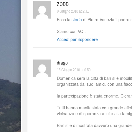
ZODD
9 Giugno 2010 at 2:31
Ecco la
storia
di Pietro Venezia il padre d
Siamo con VOI.
Accedi per rispondere
drago
15 Giugno 2010 at 6:59
Domenica sera la città di bari si è mobili
organizzata dai suoi amici, con una fiacc
la partecipazione è stata enorme. C’eran
Tutti hanno manifestato con grande affet
vicinanza e di speranza a lui e alla famig
Bari si è dimostrata davvero una grande 