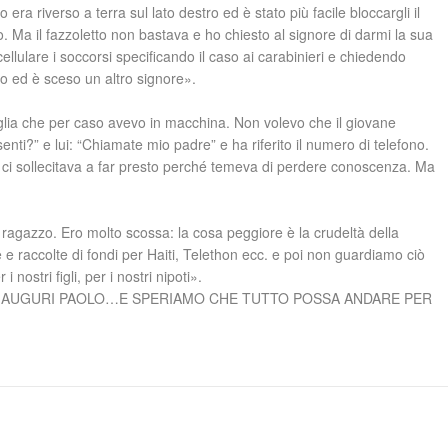
era riverso a terra sul lato destro ed è stato più facile bloccargli il
to. Ma il fazzoletto non bastava e ho chiesto al signore di darmi la sua
ellulare i soccorsi specificando il caso ai carabinieri e chiedendo
o ed è sceso un altro signore».
iglia che per caso avevo in macchina. Non volevo che il giovane
nti?” e lui: “Chiamate mio padre” e ha riferito il numero di telefono.
o ci sollecitava a far presto perché temeva di perdere conoscenza. Ma
l ragazzo. Ero molto scossa: la cosa peggiore è la crudeltà della
e raccolte di fondi per Haiti, Telethon ecc. e poi non guardiamo ciò
ostri figli, per i nostri nipoti».
o…TANTI AUGURI PAOLO…E SPERIAMO CHE TUTTO POSSA ANDARE PER