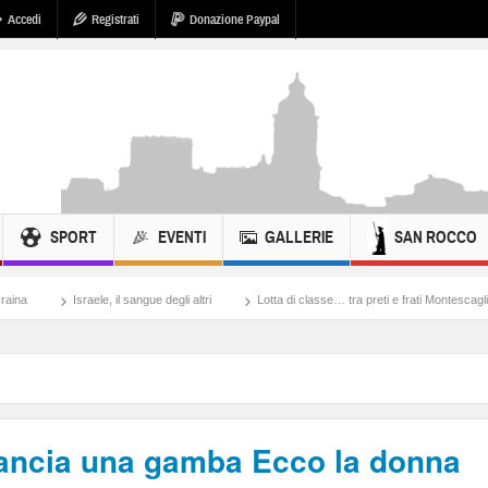
Accedi
Registrati
Donazione Paypal
SPORT
EVENTI
GALLERIE
SAN ROCCO
, il sangue degli altri
Lotta di classe… tra preti e frati Montescaglioso
Tonache
 trancia una gamba Ecco la donna