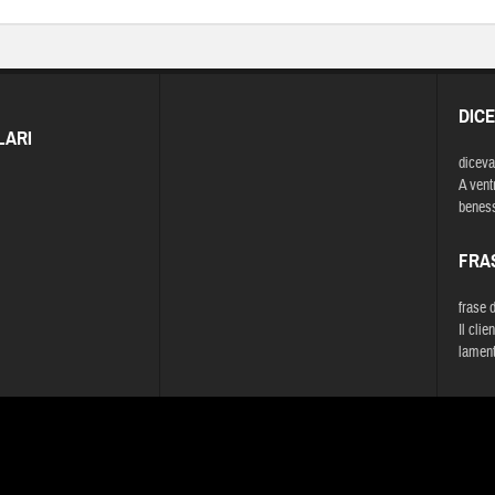
DIC
LARI
diceva
A ventr
benesse
FRA
frase 
Il cli
lament