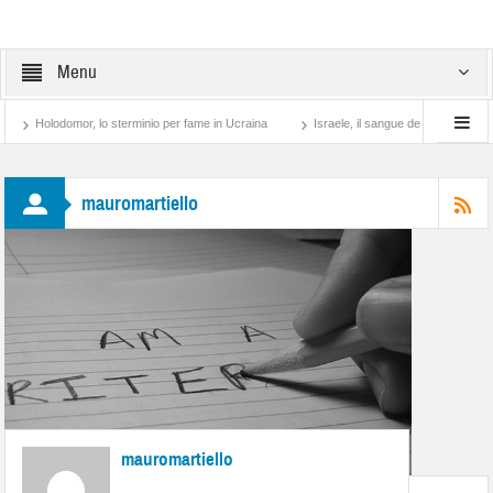
Menu
or, lo sterminio per fame in Ucraina
Israele, il sangue degli altri
Lotta di clas
mauromartiello
mauromartiello