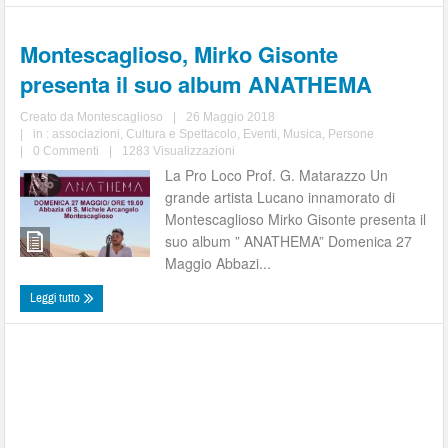
Montescaglioso, Mirko Gisonte
presenta il suo album ANATHEMA
Creato da
Montescaglioso
|
26 Maggio 2018
|
in :
associazioni
,
Cultura e Spettacolo
,
Eventi
,
Musica
,
Persone
|
0 Commenti
|
1283 Visualizzazioni
La Pro Loco Prof. G. Matarazzo Un
grande artista Lucano innamorato di
Montescaglioso Mirko Gisonte presenta il
suo album ” ANATHEMA” Domenica 27
Maggio Abbazi...
Leggi tutto