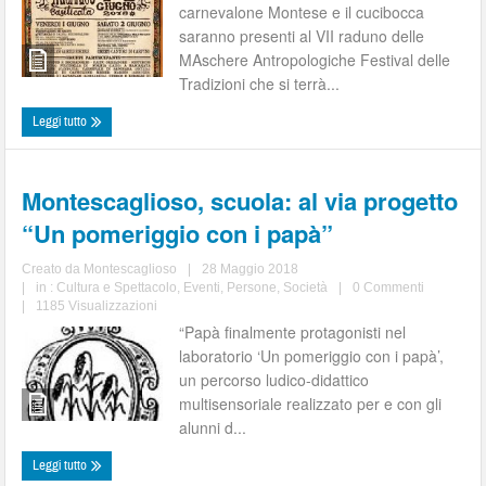
carnevalone Montese e il cucibocca
saranno presenti al VII raduno delle
MAschere Antropologiche Festival delle
Tradizioni che si terrà...
Leggi tutto
Montescaglioso, scuola: al via progetto
“Un pomeriggio con i papà”
Creato da
Montescaglioso
|
28 Maggio 2018
|
in :
Cultura e Spettacolo
,
Eventi
,
Persone
,
Società
|
0 Commenti
|
1185 Visualizzazioni
“Papà finalmente protagonisti nel
laboratorio ‘Un pomeriggio con i papà’,
un percorso ludico-didattico
multisensoriale realizzato per e con gli
alunni d...
Leggi tutto