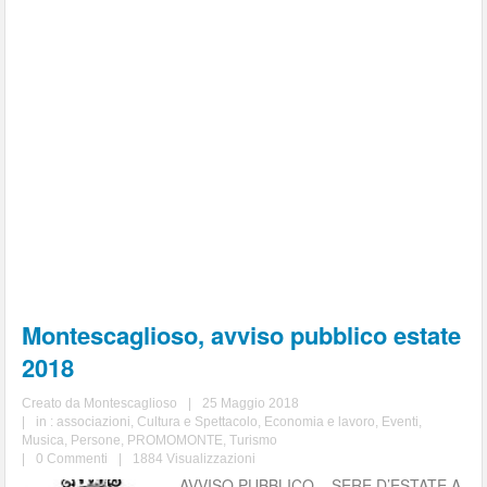
Montescaglioso, avviso pubblico estate
2018
Creato da
Montescaglioso
|
25 Maggio 2018
|
in :
associazioni
,
Cultura e Spettacolo
,
Economia e lavoro
,
Eventi
,
Musica
,
Persone
,
PROMOMONTE
,
Turismo
|
0 Commenti
|
1884 Visualizzazioni
AVVISO PUBBLICO – SERE D’ESTATE A