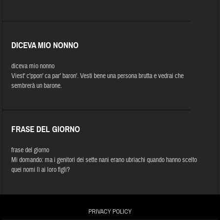
DICEVA MIO NONNO
diceva mio nonno
Viest' c'ppon' ca par' baron'. Vesti bene una persona brutta e vedrai che
sembrerà un barone.
FRASE DEL GIORNO
frase del giorno
Mi domando: ma i genitori dei sette nani erano ubriachi quando hanno scelto
quei nomi lì ai loro figli?
PRIVACY POLICY