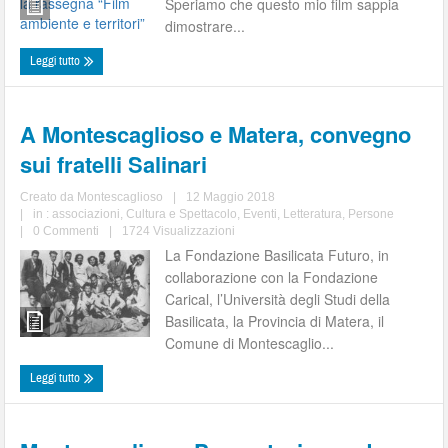
Speriamo che questo mio film sappia
dimostrare...
Leggi tutto
A Montescaglioso e Matera, convegno
sui fratelli Salinari
Creato da
Montescaglioso
|
12 Maggio 2018
|
in :
associazioni
,
Cultura e Spettacolo
,
Eventi
,
Letteratura
,
Persone
|
0 Commenti
|
1724 Visualizzazioni
La Fondazione Basilicata Futuro, in
collaborazione con la Fondazione
Carical, l’Università degli Studi della
Basilicata, la Provincia di Matera, il
Comune di Montescaglio...
Leggi tutto