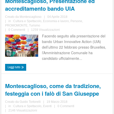
Montescaglioso, Presentazione ed
accreditamento bando UIA
Creato da
Montescaglioso
|
04 Aprile 2018
|
in :
Cultura e Spettacolo
,
Economia e lavoro
,
Persone
,
PROMOMONTE
,
Turismo
|
0 Commenti
|
1259 Visualizzazioni
Facendo seguito alla presentazione del
bando Urban Innovative Action (UIA)
dell’ultimo 22 febbraio presso Bruxelles,
l’Amministrazione Comunale ha
candidato ufficialmente...
Leggi tutto
Montescaglioso, come da tradizione,
festeggia con i falò di San Giuseppe
Creato da
Guido Tortorelli
|
19 Marzo 2018
|
in :
Cultura e Spettacolo
,
Eventi
|
0 Commenti
|
2146 Visualizzazioni