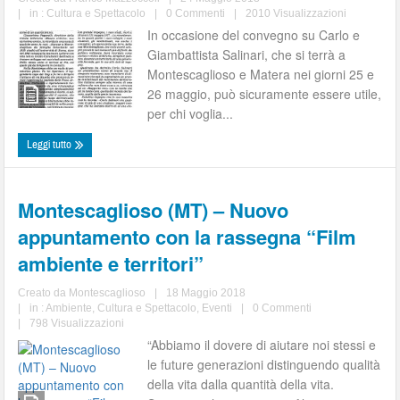
|
in :
Cultura e Spettacolo
|
0 Commenti
|
2010 Visualizzazioni
In occasione del convegno su Carlo e
Giambattista Salinari, che si terrà a
Montescaglioso e Matera nei giorni 25 e
26 maggio, può sicuramente essere utile,
per chi voglia...
Leggi tutto
Montescaglioso (MT) – Nuovo
appuntamento con la rassegna “Film
ambiente e territori”
Creato da
Montescaglioso
|
18 Maggio 2018
|
in :
Ambiente
,
Cultura e Spettacolo
,
Eventi
|
0 Commenti
|
798 Visualizzazioni
“Abbiamo il dovere di aiutare noi stessi e
le future generazioni distinguendo qualità
della vita dalla quantità della vita.