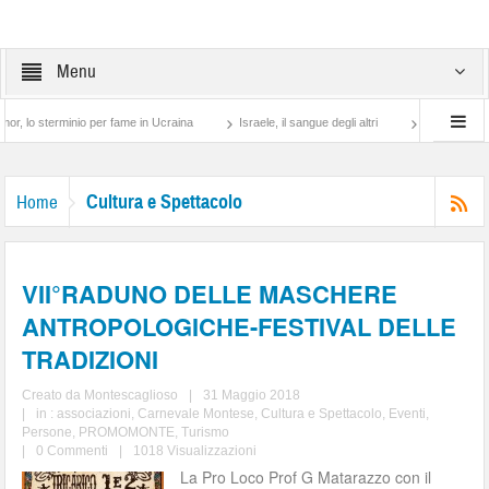
Menu
erminio per fame in Ucraina
Israele, il sangue degli altri
Lotta di classe… tra pr
Cultura e Spettacolo
Home
VII°RADUNO DELLE MASCHERE
ANTROPOLOGICHE-FESTIVAL DELLE
TRADIZIONI
Creato da
Montescaglioso
|
31 Maggio 2018
|
in :
associazioni
,
Carnevale Montese
,
Cultura e Spettacolo
,
Eventi
,
Persone
,
PROMOMONTE
,
Turismo
|
0 Commenti
|
1018 Visualizzazioni
La Pro Loco Prof G Matarazzo con il