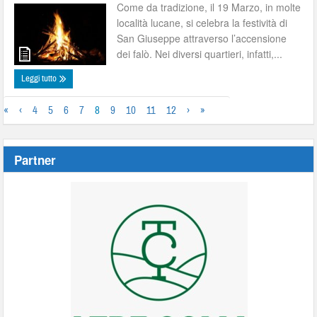
Come da tradizione, il 19 Marzo, in molte
località lucane, si celebra la festività di
San Giuseppe attraverso l’accensione
dei falò. Nei diversi quartieri, infatti,...
Leggi tutto
«
‹
4
5
6
7
8
9
10
11
12
›
»
Partner