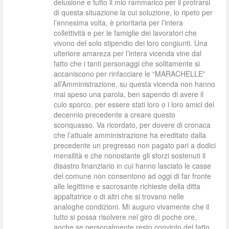
delusione e tutto il mio rammarico per il protrarsi
di questa situazione la cui soluzione, lo ripeto per
l’ennesima volta, è prioritaria per l’intera
collettività e per le famiglie dei lavoratori che
vivono del solo stipendio dei loro congiunti. Una
ulteriore amareza per l’intera vicenda vine dal
fatto che i tanti personaggi che solitamente si
accaniscono per rinfacciare le “MARACHELLE”
all’Amministrazione, su questa vicenda non hanno
mai speso una parola, ben sapendo di avere il
culo sporco, per essere stati loro o i loro amici del
decennio precedente a creare questo
sconquasso. Va ricordato, per dovere di cronaca
che l’attuale amministrazione ha ereditato dalla
precedente un pregresso non pagato pari a dodici
mensilità e che nonostante gli sforzi sostenuti il
disastro finanziario in cui hanno lasciato le casse
del comune non consentono ad oggi di far fronte
alle legittime e sacrosante richieste della ditta
appaltatrice o di altri che si trovano nelle
analoghe condizioni. Mi auguro vivamente che il
tutto si possa risolvere nel giro di poche ore,
anche se personalmente resto convinto del fatto