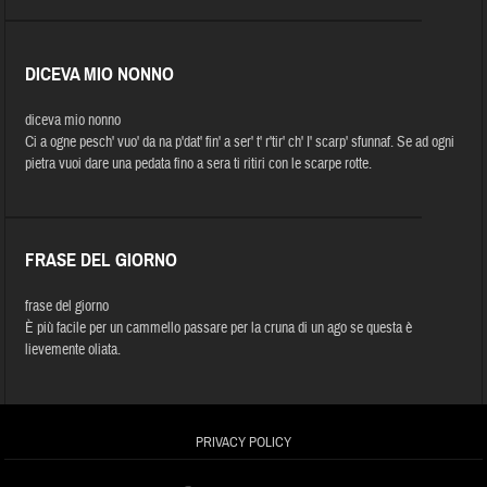
DICEVA MIO NONNO
diceva mio nonno
Ci a ogne pesch' vuo' da na p'dat' fin' a ser' t' r'tir' ch' I' scarp' sfunnaf. Se ad ogni
pietra vuoi dare una pedata fino a sera ti ritiri con le scarpe rotte.
FRASE DEL GIORNO
frase del giorno
È più facile per un cammello passare per la cruna di un ago se questa è
lievemente oliata.
PRIVACY POLICY