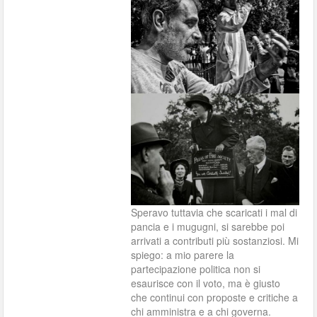
Speravo tuttavia che scaricati i mal di
pancia e i mugugni, si sarebbe poi
arrivati a contributi più sostanziosi. Mi
spiego: a mio parere la
partecipazione politica non si
esaurisce con il voto, ma è giusto
che continui con proposte e critiche a
chi amministra e a chi governa.