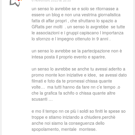
6 Novembre 2015 at 16:55
un senso lo avrebbe se e solo se ritornasse a
essere un blog e non una vestrina giornalistica
fatta di affar propri , che sfruttano lo spazio a
GRatis per molti . un senso lo avgrebbe se tutte
le associazioni e i gruppi capiscano l importanza
lo sfornzo e l impegno ottenuto in 9 anni .
un senso lo avrebbe se la partecipazione non è
intesa posta il proprio evento e sparire.
un senso lo avrebbe se anche tu avessi aderito a
promo monte kon iniziative e idee, se avessi dato
filmati e foto da te promessi chissa quante
volte… ma tutti hanno da fare nn c’e tempo .o
che la grafica fa schifo o chissa quante altre
scusanti …
e mo il tempo nn ce più i soldi so finiti le spese so
troppe e stiamo iniziando a chiudere.perchè
anche noi siamo la conseguenza dello
spopolamento, mentale montese.