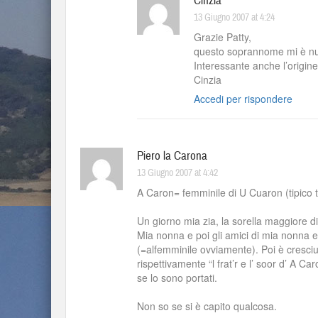
Cinzia
13 Giugno 2007 at 4:24
Grazie Patty,
questo soprannome mi è n
Interessante anche l’origine
Cinzia
Accedi per rispondere
Piero la Carona
13 Giugno 2007 at 4:42
A Caron= femminile di U Cuaron (tipico tag
Un giorno mia zia, la sorella maggiore di 
Mia nonna e poi gli amici di mia nonna e 
(=alfemminile ovviamente). Poi è cresci
rispettivamente “l frat’r e l’ soor d’ A 
se lo sono portati.
Non so se si è capito qualcosa.