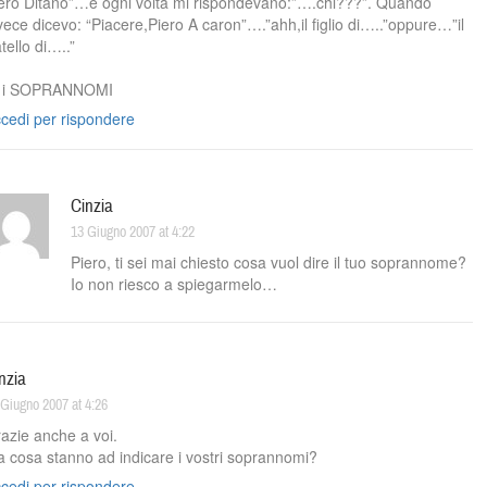
ero Ditano”…e ogni volta mi rispondevano:”….chi???”. Quando
vece dicevo: “Piacere,Piero A caron”….”ahh,il figlio di…..”oppure…”il
atello di…..”
 i SOPRANNOMI
cedi per rispondere
Cinzia
13 Giugno 2007 at 4:22
Piero, ti sei mai chiesto cosa vuol dire il tuo soprannome?
Io non riesco a spiegarmelo…
nzia
 Giugno 2007 at 4:26
azie anche a voi.
 cosa stanno ad indicare i vostri soprannomi?
cedi per rispondere