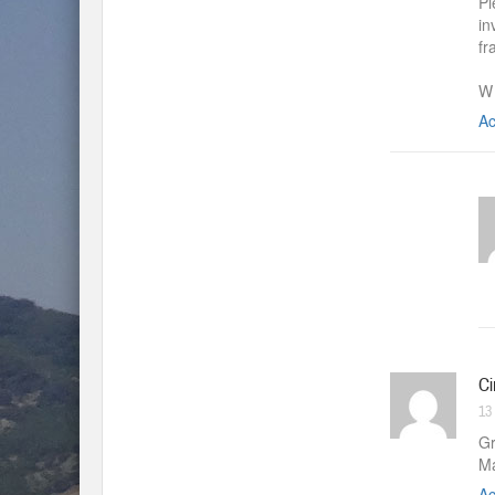
Pi
in
fr
W
Ac
Ci
13
Gr
Ma
Ac