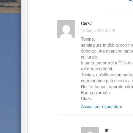
Cinzia
13 Giugno 2007 at 4:20
Tonino,
sentiti pure in debito con n
Scherzo, ma neanche tanto…
culturale.
Intanto, proporrei a Ciffo d
ad ora pervenuti.
Tonino, un’ultima domanda: d
soprannome può servire a ri
Nel frattempo, approfondirò 
Buona giornata
Cinzia
Accedi per rispondere
tm