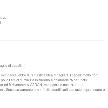
uovo.
!
lio di capelli!!!)
mio padre, ebbe la fantastica idea di tagliarsi i capelli molto corti.
poi gli amici di mia zia iniziarono a chiamarla “A caruncin”
uta ed è diventata A CARON, mio padre e miei zii erano
Caron”. Successivamente era + facile identificarli con qsto soprannome e