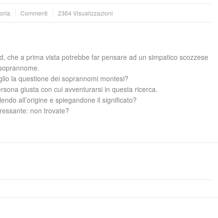
oria
Commenti
2364 Visualizzazioni
nd, che a prima vista potrebbe far pensare ad un simpatico scozzese
o soprannome.
glio la questione dei soprannomi montesi?
ersona giusta con cui avventurarsi in questa ricerca.
ndo all’origine e spiegandone il significato?
eressante: non trovate?