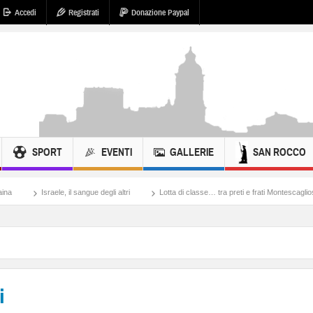
Accedi
Registrati
Donazione Paypal
SPORT
EVENTI
GALLERIE
SAN ROCCO
 il sangue degli altri
Lotta di classe… tra preti e frati Montescaglioso
Tonache,
i