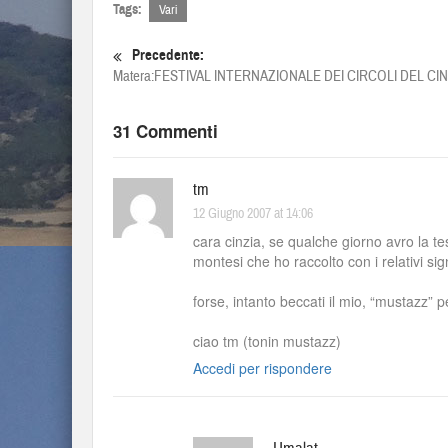
Tags:
Vari
Precedente:
Matera:FESTIVAL INTERNAZIONALE DEI CIRCOLI DEL CI
31 Commenti
tm
12 Giugno 2007 at 14:06
cara cinzia, se qualche giorno avro la te
montesi che ho raccolto con i relativi sign
forse, intanto beccati il mio, “mustazz” 
ciao tm (tonin mustazz)
Accedi per rispondere