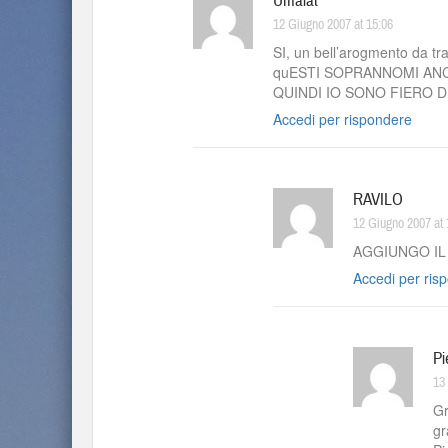
Umalat
12 Giugno 2007 at 15:06
SI, un bell’arogmento da 
quESTI SOPRANNOMI ANC
QUINDI IO SONO FIERO D
Accedi per rispondere
RAVILO
12 Giugno 2007 at 
AGGIUNGO IL
Accedi per ris
Pi
13
Gr
gr