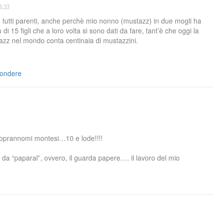
4:33
o tutti parenti, anche perchè mio nonno (mustazz) in due mogli ha
di 15 figli che a loro volta si sono dati da fare, tant’è che oggi la
tazz nel mondo conta centinaia di mustazzini.
pondere
i soprannomi montesi…10 e lode!!!!
da “paparal”, ovvero, il guarda papere…. il lavoro del mio