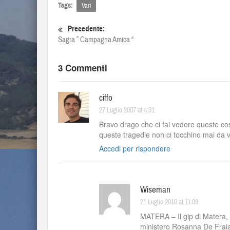
Tags:
Vari
Precedente:
Sagra ” Campagna Amica “
3 Commenti
ciffo
27 Luglio 2007 at 4:31
Bravo drago che ci fai vedere queste cos
queste tragedie non ci tocchino mai da v
Accedi per rispondere
Wiseman
21 Luglio 2010 at 11:09
MATERA – Il gip di Matera, R
ministero Rosanna De Fraia, 