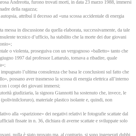
arosa Andreotta, furono trovati morti, in data 23 marzo 1988, immersi
 madre della ragazza;
autopsia, attribuì il decesso ad «una scossa accidentale di energia
tata messa in discussione da quella elaborata, successivamente, da tale
sulente tecnico d’ufficio, ha stabilito che la morte dei due giovani
bonio»;
dentale o violenta, proseguiva con un vergognoso «balletto» tanto che
6 giugno 1997 dal professor Lattarulo, tornava a ribadire, quale
a»;
 impugnato l’ultima consulenza che basa le conclusioni sul fatto che
lo», possano aver trasmesso la scossa di energia elettrica all’interno
con i corpi dei giovani immersi;
torità giudiziaria, la signora Giannotti ha sostenuto che, invece, le
polivinilcloruro), materiale plastico isolante e, quindi, non
ativo alla «sparizione» dei negativi relativi le fotografie scattate dal
fficiali fissate in n. 36, dichiara di averne scattate e sviluppate solo
iovani, nulla è stato provato ma, al contrario, si sono ingenerati dubbi