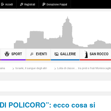
Accedi
Registrati
Donazione Paypal
SPORT
EVENTI
GALLERIE
SAN ROCCO
 il sangue degli altri
Lotta di classe… tra preti e frati Montescaglioso
Tonache,
DI POLICORO”: ecco cosa si