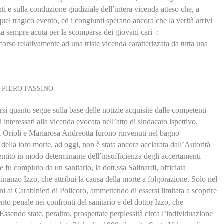
nti e sulla conduzione giudiziale dell’intera vicenda atteso che, a
 quel tragico evento, ed i congiunti sperano ancora che la verità arrivi
za sempre acuta per la scomparsa dei giovani cari -:
 corso relativamente ad una triste vicenda caratterizzata da tutta una
 PIERO FASSINO
rsi quanto segue sulla base delle notizie acquisite dalle competenti
i interessati alla vicenda evocata nell’atto di sindacato ispettivo.
a Orioli e Mariarosa Andreotta furono rinvenuti nel bagno
 della loro morte, ad oggi, non è stata ancora acclarata dall’Autorità
ntito in modo determinante dell’insufficienza degli accertamenti
e fu compiuto da un sanitario, la dott.ssa Salinardi, officiata
rdinanzo Izzo, che attribuì la causa della morte a folgorazione. Solo nel
ni ai Carabinieri di Policoro, ammettendo di essersi limitata a scoprire
nto penale nei confronti del sanitario e del dottor Izzo, che
ssendo state, peraltro, prospettate perplessità circa l’individuazione