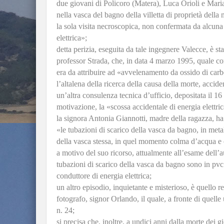
due giovani di Policoro (Matera), Luca Orioli e Mari
nella vasca del bagno della villetta di proprietà della
la sola visita necroscopica, non confermata da alcuna 
elettrica»;
detta perizia, eseguita da tale ingegnere Valecce, è s
professor Strada, che, in data 4 marzo 1995, quale con
era da attribuire ad «avvelenamento da ossido di car
l’altalena della ricerca della causa della morte, acci
un’altra consulenza tecnica d’ufficio, depositata il 1
motivazione, la «scossa accidentale di energia elettric
la signora Antonia Giannotti, madre della ragazza, ha
«le tubazioni di scarico della vasca da bagno, in metal
della vasca stessa, in quel momento colma d’acqua e 
a motivo del suo ricorso, attualmente all’esame dell’au
tubazioni di scarico della vasca da bagno sono in pvc (
conduttore di energia elettrica;
un altro episodio, inquietante e misterioso, è quello rel
fotografo, signor Orlando, il quale, a fronte di quelle u
n. 24;
si precisa che, inoltre, a undici anni dalla morte dei g