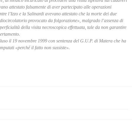
ore, di medico incaricato di procedere alla visita ispettiva sui cadaveri
vevano attestato falsamente di aver partecipato alle operazioni
entre l’Izzo e la Salinardi avevano attestato che la morte dei due
diocircolatorio provocato da folgorazione», malgrado l’assenza di
erficialità della visita necroscopica effettuata, tale da non garantire
ccertamento.
ncluso il 19 novembre 1999 con sentenza del G.U.P. di Matera che ha
mputati «perché il fatto non sussiste».