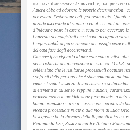
maturava il successivo 27 novembre) non può certo rav
Autera ebbe ad adottare le proprie determinazioni, c
per evitare l’estinzione dell’ipotizzato reato. Quanto 
iniziale ascrivibile al sanitario ed al vice pretore on
d’indagine poste in essere in seguito per accertare le
l’operato dei magistrati che si sono occupati a vario t
l’impossibilità di porre rimedio alle insufficienze e a
delicata fase degli accertamenti.
Con specifico riguardo al procedimento relativo alla 
nella richiesta di archiviazione di esso, ed il G.I.P.,
evidenziato che le risultanze processuali acquisite n
confronti della persona che è stata sottoposta ad indagin
viene rilevata l’assenza di una sicura riconducibilit
di elementi in tal senso, seppure indiziari, caratteri
provvedimento di archiviazione pronunciato in data 
hanno proposto ricorso in cassazione, peraltro dichi
vicenda processuale relativa alla morte di Luca Orio
Si segnala che la Procura della Repubblica ha a suo t
Ferdinando Izzo, Rosa Salinardi e Antonio Maiorana pe