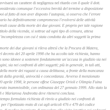
visarsi un carattere di negligenza nel ritardo
con il quale il dott.
onsiderata comunque l’eccessiva brevità del termine a disposizione
poi al fatto di non aver disposto l’autopsia, si osserva che l’errore
orario ha definitivamente compromesso l’evolversi delle attività
 reali cause della morte dei due giovani. E proprio per tale ragione
itolo della vicenda, si sottrae ad ogni tipo di censura, attesa
ll’incompletezza con cui è stata condotta da altri soggetti la prima
morte dei due giovani si rileva altresì che la Procura di Matera,
 nel decreto del 20 aprile 1998 che ha accolto tale richiesta, hanno
on sono idonee a sostenere fondatamente un’accusa in giudizio sia nei
i, sia nei confronti di altri soggetti; più in generale, in tali atti,
à della morte dei ragazzi a causa delittuosa, a fronte della mancanza
zzati dalla gravità, univocità e concordanza. Avverso il menzionato
20 aprile 1998, le persone offese Giuseppe Orioli e Olimpia Fuina
arato inammissibile, con ordinanza del 27 gennaio 1999. Allo stato la
li e Mariarosa Andreotta deve ritenersi conclusa.
empo formulato richiesta di rinvio a giudizio nei confronti di
r l’ipotizzato reato di cui agli articoli 476 e 479 del codice