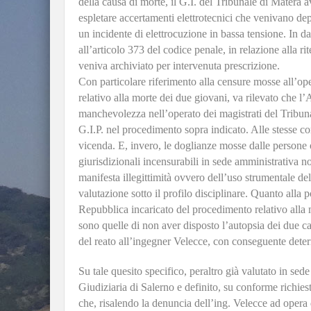
della causa di morte, il G.I. del Tribunale di Matera a
espletare accertamenti elettrotecnici che venivano de
un incidente di elettrocuzione in bassa tensione. In da
all’articolo 373 del codice penale, in relazione alla r
veniva archiviato per intervenuta prescrizione.
Con particolare riferimento alla censure mosse all’op
relativo alla morte dei due giovani, va rilevato che l
manchevolezza nell’operato dei magistrati del Tribuna
G.I.P. nel procedimento sopra indicato. Alle stesse con
vicenda. E, invero, le doglianze mosse dalle persone
giurisdizionali incensurabili in sede amministrativa n
manifesta illegittimità ovvero dell’uso strumentale del
valutazione sotto il profilo disciplinare. Quanto alla 
Repubblica incaricato del procedimento relativo alla m
sono quelle di non aver disposto l’autopsia dei due 
del reato all’ingegner Velecce, con conseguente deter
Su tale quesito specifico, peraltro già valutato in se
Giudiziaria di Salerno e definito, su conforme richies
che, risalendo la denuncia dell’ing. Velecce ad opera 