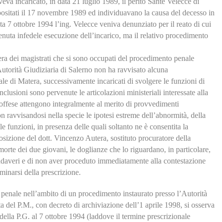
veva incaricato, in data 21 luglio 1989, il perito Sante Velecce di
positati il 17 novembre 1989 ed individuavano la causa del decesso in
ta 7 ottobre 1994 l’ing. Velecce veniva denunziato per il reato di cui
itenuta infedele esecuzione dell’incarico, ma il relativo procedimento
era dei magistrati che si sono occupati del procedimento penale
’Autorità Giudiziaria di Salerno non ha ravvisato alcuna
le di Matera, successivamente incaricati di svolgere le funzioni di
clusioni sono pervenute le articolazioni ministeriali interessate alla
 offese attengono integralmente al merito di provvedimenti
on ravvisandosi nella specie le ipotesi estreme dell’abnormità, della
le funzioni, in presenza delle quali soltanto ne è consentita la
posizione del dott. Vincenzo Autera, sostituto procuratore della
orte dei due giovani, le doglianze che lo riguardano, in particolare,
cadaveri e di non aver proceduto immediatamente alla contestazione
minarsi della prescrizione.
de penale nell’ambito di un procedimento instaurato presso l’Autorità
ta del P.M., con decreto di archiviazione dell’1 aprile 1998, si osserva
della P.G. al 7 ottobre 1994 (laddove il termine prescrizionale