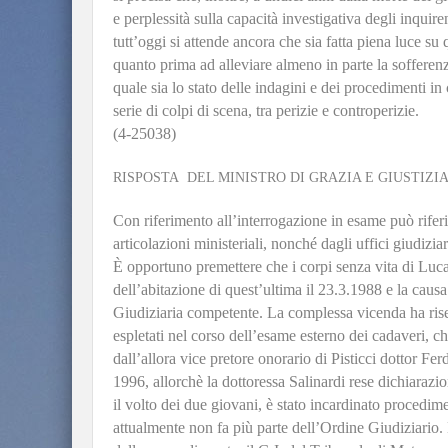
e perplessità sulla capacità investigativa degli inquire
tutt’oggi si attende ancora che sia fatta piena luce su
quanto prima ad alleviare almeno in parte la sofferen
quale sia lo stato delle indagini e dei procedimenti in
serie di colpi di scena, tra perizie e controperizie.
(4-25038)
RISPOSTA DEL MINISTRO DI GRAZIA E GIUSTIZIA
Con riferimento all’interrogazione in esame può riferi
articolazioni ministeriali, nonché dagli uffici giudiziar
È opportuno premettere che i corpi senza vita di Luc
dell’abitazione di quest’ultima il 23.3.1988 e la causa
Giudiziaria competente. La complessa vicenda ha rise
espletati nel corso dell’esame esterno dei cadaveri, ch
dall’allora vice pretore onorario di Pisticci dottor Fe
1996, allorchè la dottoressa Salinardi rese dichiarazio
il volto dei due giovani, è stato incardinato procedime
attualmente non fa più parte dell’Ordine Giudiziario. E