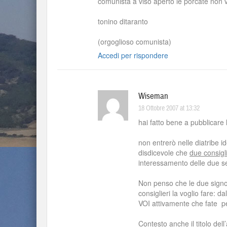
comunista a viso aperto le porcate non v
tonino ditaranto
(orgoglioso comunista)
Accedi per rispondere
Wiseman
18 Ottobre 2007 at 13:32
hai fatto bene a pubblicare l
non entrerò nelle diatribe id
disdicevole che
due consigli
interessamento delle due sen
Non penso che le due signo
consiglieri la voglio fare: 
VOI attivamente che fate per
Contesto anche il titolo del