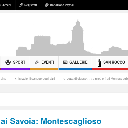
Accedi
Registrati
Donazione Paypal
SPORT
EVENTI
GALLERIE
SAN ROCCO
il sangue degli altri
Lotta di classe… tra preti e frati Montescaglioso
Tonache, 
a ai Savoia: Montescaglioso