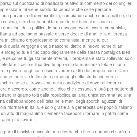
pparso sul quotidiano di basilicata relativo al commento dei consiglieri
a impressione mi viene subito da pensare che certe persone
e una parvenza di democraticità, cambiando anche nome politico, da
o cosimo, oltre trenta anni fa quando nei banchi di scuola ci
 questioni della politica, io non nascondevo di essere comunista,
ttanta ad oggi sono passate diverse decine di anni, e la differenza
ncora mi chiamo orgogliosamente comunista, mentre tu pur
a di quella vergogna che ti nascondi dietro al nuovo nome di an.
 e indegno tu e il tuo capo degnamente della stessa nostalgica idea
, e se,come tu giustamente affermi, il problema è stato sollevato solo
te fare il bello e il cattivo tempo visto la mancanza totale di una
parole povere oggi non riesce a vedere aldilà del proprio naso. Caro
sono tante vie intitolate a personaggi della storia che non lo
 anche che se ci trovassimo nella condizione di dover chiedere di
 essere d’accordo, come anche ti dico che nessuno, si può permettere di
spettano in quanto tolti dalla repubblica italiana, unica sovrana, ad una
a dell’abbandono dell’italia nelle mani degli sporchi aguzzini di
voia ritornare in Italia, è solo grazie alla generosità del popolo italiano
e un atto di magnanima clemenza facendoli ritornare in patria come
e principi e sovrani,
e pure il fascista nascosto, ma ricorda che fino a quando ci sarà un