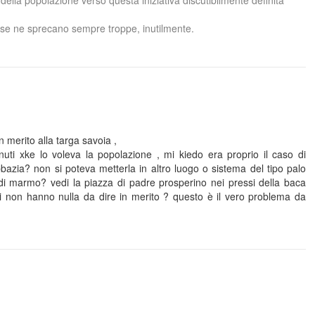
della popolazione verso questa iniziativa discutibilmente definita
io se ne sprecano sempre troppe, inutilmente.
 merito alla targa savoia ,
uti xke lo voleva la popolazione , mi kiedo era proprio il caso di
bbazia? non si poteva metterla in altro luogo o sistema del tipo palo
 di marmo? vedi la piazza di padre prosperino nei pressi della baca
rti non hanno nulla da dire in merito ? questo è il vero problema da