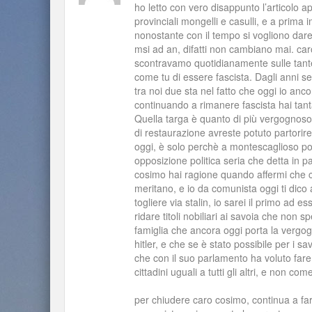
ho letto con vero disappunto l’articolo a
provinciali mongelli e casulli, e a prim
nonostante con il tempo si vogliono dar
msi ad an, difatti non cambiano mai. car
scontravamo quotidianamente sulle tante
come tu di essere fascista. Dagli anni se
tra noi due sta nel fatto che oggi io a
continuando a rimanere fascista hai tant
Quella targa è quanto di più vergognoso
di restaurazione avreste potuto partorire
oggi, è solo perchè a montescaglioso pote
opposizione politica seria che detta in 
cosimo hai ragione quando affermi che ci 
meritano, e io da comunista oggi ti dico
togliere via stalin, io sarei il primo ad
ridare titoli nobiliari ai savoia che non 
famiglia che ancora oggi porta la vergogn
hitler, e che se è stato possibile per i sa
che con il suo parlamento ha voluto far
cittadini uguali a tutti gli altri, e non com
per chiudere caro cosimo, continua a far