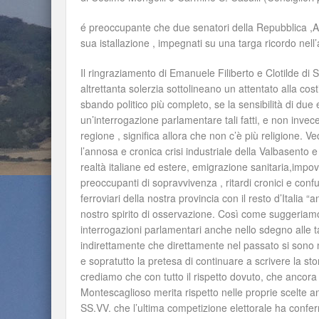
é preoccupante che due senatori della Repubblica ,Al
sua istallazione , impegnati su una targa ricordo nel
Il ringraziamento di Emanuele Filiberto e Clotilde di
altrettanta solerzia sottolineano un attentato alla co
sbando politico più completo, se la sensibilità di due 
un’interrogazione parlamentare tali fatti, e non invec
regione , significa allora che non c’è più religione. V
l’annosa e cronica crisi industriale della Valbasento e 
realtà italiane ed estere, emigrazione sanitaria,impov
preoccupanti di sopravvivenza , ritardi cronici e confu
ferroviari della nostra provincia con il resto d’Italia “
nostro spirito di osservazione. Così come suggeriamo 
interrogazioni parlamentari anche nello sdegno alle ta
indirettamente che direttamente nel passato si sono ma
e sopratutto la pretesa di continuare a scrivere la st
crediamo che con tutto il rispetto dovuto, che ancora 
Montescaglioso merita rispetto nelle proprie scelte 
SS.VV. che l’ultima competizione elettorale ha conferm