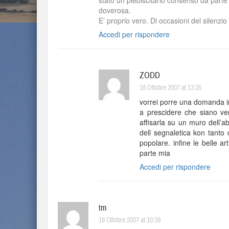
stato un plebiscitario consenso da parte 
doverosa.
E’ proprio vero. Di occasioni del silenz
Accedi per rispondere
ZODD
18 Ottobre 2007 at 13:35
vorrei porre una domanda in
a prescidere che siano ven
affisarla su un muro dell’a
dell segnaletica kon tanto
popolare. infine le belle a
parte mia
Accedi per rispondere
tm
18 Ottobre 2007 at 10:39