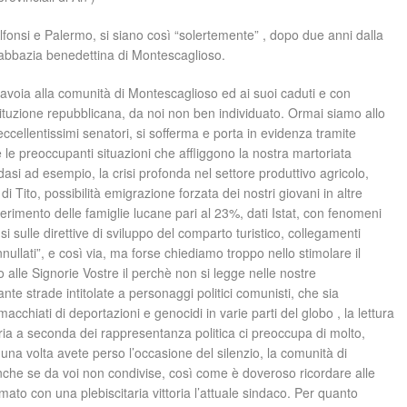
fonsi e Palermo, si siano così “solertemente” , dopo due anni dalla
l’abbazia benedettina di Montescaglioso.
 Savoia alla comunità di Montescaglioso ed ai suoi caduti e con
stituzione repubblicana, da noi non ben individuato. Ormai siamo allo
eccellentissimi senatori, si sofferma e porta in evidenza tramite
e le preoccupanti situazioni che affliggono la nostra martoriata
edasi ad esempio, la crisi profonda nel settore produttivo agricolo,
di Tito, possibilità emigrazione forzata dei nostri giovani in altre
erimento delle famiglie lucane pari al 23%, dati Istat, con fenomeni
si sulle direttive di sviluppo del comparto turistico, collegamenti
annullati”, e così via, ma forse chiediamo troppo nello stimolare il
alle Signorie Vostre il perchè non si legge nelle nostre
nte strade intitolate a personaggi politici comunisti, che sia
cchiati di deportazioni e genocidi in varie parti del globo , la lettura
oria a seconda dei rappresentanza politica ci preoccupa di molto,
una volta avete perso l’occasione del silenzio, la comunità di
anche se da voi non condivise, così come è doveroso ricordare alle
ato con una plebiscitaria vittoria l’attuale sindaco. Per quanto