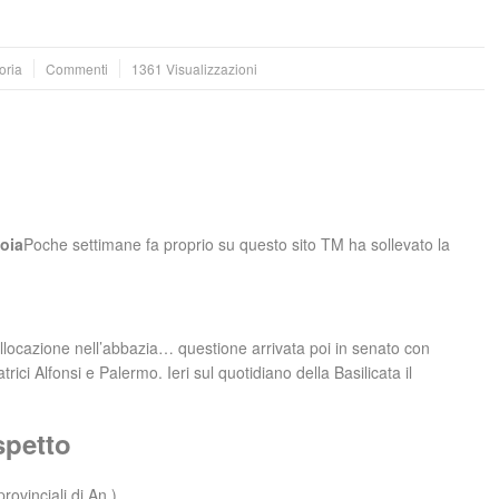
oria
Commenti
1361 Visualizzazioni
voia
Poche settimane fa proprio su questo sito TM ha sollevato la
llocazione nell’abbazia… questione arrivata poi in senato con
rici Alfonsi e Palermo. Ieri sul quotidiano della Basilicata il
spetto
rovinciali di An )