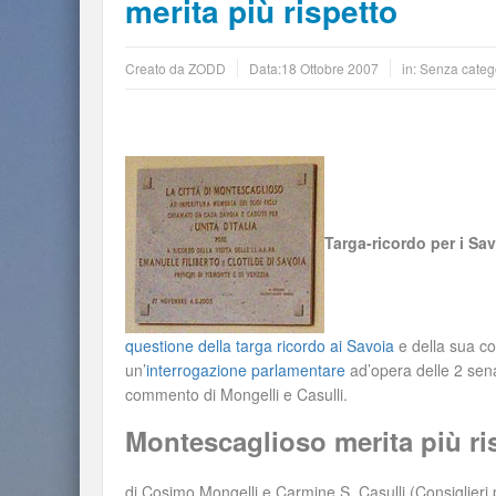
merita più rispetto
Creato da
ZODD
Data:
18 Ottobre 2007
in: Senza categ
Targa-ricordo per i Sa
questione della targa ricordo ai Savoia
e della sua co
un’
interrogazione parlamentare
ad’opera delle 2 senat
commento di Mongelli e Casulli.
Montescaglioso merita più ri
di Cosimo Mongelli e Carmine S. Casulli (Consiglieri p