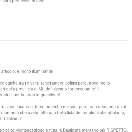
i sarà permesso di farle.
’articolo, è molto illuminante!
eologiche tra i diversi schieramenti politici però, trovo molto
eri della provincia di Mt,
definiscano “preoccupante” l’
atrici per la targa in questione!
re siano lucane e, forse neanche del sud, però, una domanda a voi
dal momento che avete fatto una bella lista dei problemi che abbiamo,
 risolverli?
l’articolo: Montescaglioso e tutta la Basilicata meritano più RISPETTO,