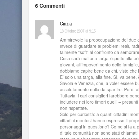
6 Commenti
Cinzia
18 Ottobre 2007 at 9:15
Ammirevole la preoccupazione dei due con
invece di guardare ai problemi reali, rad
talmente “soft” al confronto da sembrar
Cosa sarà mai una targa rispetto alla cri
giovani, all’impoverimento delle famigli
dobbiamo capire bene da chi, visto che la
E’ solo una targa, alla fine. Sì, va bene, 
Savoia e Venezia, che, a voler essere 
assolutamente nulla da spartire. Però, al
Tuttavia, i cari consiglieri farebbero b
includere nei loro timori quelli – presu
non rispettate.
Solo per curiosità: a quanti cittadini mon
cittadini montesi hanno espresso il prop
personaggi in questione? Come si fa a p
di tale comunità non sono stati chiamati 