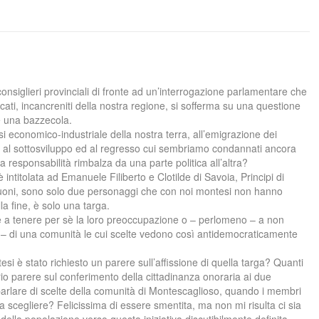
siglieri provinciali di fronte ad un’interrogazione parlamentare che
icati, incancreniti della nostra regione, si sofferma su una questione
e una bazzecola.
si economico-industriale della nostra terra, all’emigrazione dei
e, al sottosviluppo ed al regresso cui sembriamo condannati ancora
 responsabilità rimbalza da una parte politica all’altra?
è intitolata ad Emanuele Filiberto e Clotilde di Savoia, Principi di
buoni, sono solo due personaggi che con noi montesi non hanno
la fine, è solo una targa.
ene a tenere per sè la loro preoccupazione o – perlomeno – a non
nti – di una comunità le cui scelte vedono così antidemocraticamente
tesi è stato richiesto un parere sull’affissione di quella targa? Quanti
rio parere sul conferimento della cittadinanza onoraria ai due
arlare di scelte della comunità di Montescaglioso, quando i membri
a scegliere? Felicissima di essere smentita, ma non mi risulta ci sia