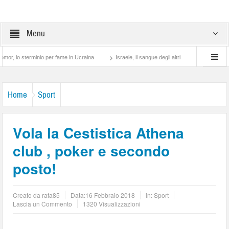
Menu
erminio per fame in Ucraina
Israele, il sangue degli altri
Lotta di classe… tra p
Home
Sport
Vola la Cestistica Athena
club , poker e secondo
posto!
Creato da
rafa85
Data:
16 Febbraio 2018
in:
Sport
Lascia un Commento
1320 Visualizzazioni