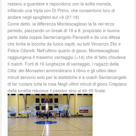
restano a guardare e rispondono con la solita moneta,
infilando una tripla con Di Primo, che consentono loro di
andare negli spogliatoi sul +9 (27-18)
Come detto, la differenza Montescaglioso la fa nel terzo
periodo, piazzando un break di 18 a 8, propiziato in buona
parte dalla coppia Santarcangelo-Panarelli e da una difesa
che limita le bocche da fuoco ospiti, su tutti Vincenzo Zito e
Felice Cifarelli. Nell’ultimo quarto di gioco, Montescaglioso
raggiungeva il massimo vantaggio (+14) che di fatto chiudeva
il match. Forti di 16 lunghezze di vantaggio, i ragazzi della
Citta’ dei Monasteri amministrano il ritmo e gli ultimi dieci
minuti servono solo per le statistiche e a coach Santarcangelo
di far ruotare tutta la rosa Negli ultimi minuti di gioco Crispiano
dalla lunetta riduceva il passivo sino al 66-55 finale.