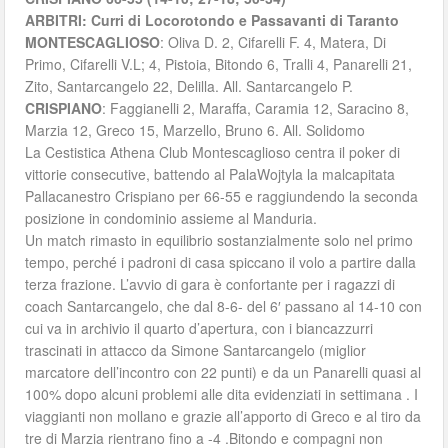
ARBITRI: Curri di Locorotondo e Passavanti di Taranto
MONTESCAGLIOSO
: Oliva D. 2, Cifarelli F. 4, Matera, Di
Primo, Cifarelli V.L; 4, Pistoia, Bitondo 6, Tralli 4, Panarelli 21,
Zito, Santarcangelo 22, Delilla. All. Santarcangelo P.
CRISPIANO
: Faggianelli 2, Maraffa, Caramia 12, Saracino 8,
Marzia 12, Greco 15, Marzello, Bruno 6. All. Solidomo
La Cestistica Athena Club Montescaglioso centra il poker di
vittorie consecutive, battendo al PalaWojtyla la malcapitata
Pallacanestro Crispiano per 66-55 e raggiundendo la seconda
posizione in condominio assieme al Manduria.
Un match rimasto in equilibrio sostanzialmente solo nel primo
tempo, perché i padroni di casa spiccano il volo a partire dalla
terza frazione. L’avvio di gara è confortante per i ragazzi di
coach Santarcangelo, che dal 8-6- del 6′ passano al 14-10 con
cui va in archivio il quarto d’apertura, con i biancazzurri
trascinati in attacco da Simone Santarcangelo (miglior
marcatore dell’incontro con 22 punti) e da un Panarelli quasi al
100% dopo alcuni problemi alle dita evidenziati in settimana . I
viaggianti non mollano e grazie all’apporto di Greco e al tiro da
tre di Marzia rientrano fino a -4 .Bitondo e compagni non