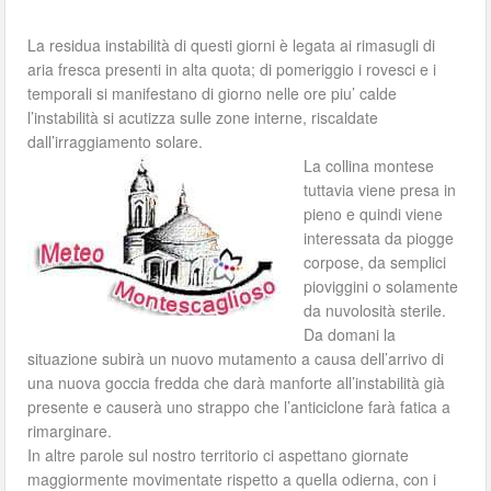
La residua instabilità di questi giorni è legata ai rimasugli di
aria fresca presenti in alta quota; di pomeriggio i rovesci e i
temporali si manifestano di giorno nelle ore piu’ calde
l’instabilità si acutizza sulle zone interne, riscaldate
dall’irraggiamento solare.
La collina montese
tuttavia viene presa in
pieno e quindi viene
interessata da piogge
corpose, da semplici
pioviggini o solamente
da nuvolosità sterile.
Da domani la
situazione subirà un nuovo mutamento a causa dell’arrivo di
una nuova goccia fredda che darà manforte all’instabilità già
presente e causerà uno strappo che l’anticiclone farà fatica a
rimarginare.
In altre parole sul nostro territorio ci aspettano giornate
maggiormente movimentate rispetto a quella odierna, con i