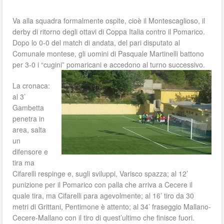
Va alla squadra formalmente ospite, cioè il Montescaglioso, il
derby di ritorno degli ottavi di Coppa Italia contro il Pomarico.
Dopo lo 0-0 del match di andata, del pari disputato al
Comunale montese, gli uomini di Pasquale Martinelli battono
per 3-0 i “cugini” pomaricani e accedono al turno successivo.
La cronaca:
al 3’
Gambetta
penetra in
area, salta
un
difensore e
tira ma
Cifarelli respinge e, sugli sviluppi, Varisco spazza; al 12’
punizione per il Pomarico con palla che arriva a Cecere il
quale tira, ma Cifarelli para agevolmente; al 16’ tiro da 30
metri di Grittani, Pentimone è attento; al 34’ fraseggio Mallano-
Cecere-Mallano con il tiro di quest’ultimo che finisce fuori.