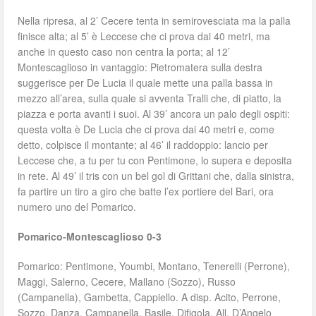
Nella ripresa, al 2’ Cecere tenta in semirovesciata ma la palla
finisce alta; al 5’ è Leccese che ci prova dai 40 metri, ma
anche in questo caso non centra la porta; al 12’
Montescaglioso in vantaggio: Pietromatera sulla destra
suggerisce per De Lucia il quale mette una palla bassa in
mezzo all’area, sulla quale si avventa Tralli che, di piatto, la
piazza e porta avanti i suoi. Al 39’ ancora un palo degli ospiti:
questa volta è De Lucia che ci prova dai 40 metri e, come
detto, colpisce il montante; al 46’ il raddoppio: lancio per
Leccese che, a tu per tu con Pentimone, lo supera e deposita
in rete. Al 49’ il tris con un bel gol di Grittani che, dalla sinistra,
fa partire un tiro a giro che batte l’ex portiere del Bari, ora
numero uno del Pomarico.
Pomarico-Montescaglioso 0-3
Pomarico: Pentimone, Youmbi, Montano, Tenerelli (Perrone),
Maggi, Salerno, Cecere, Mallano (Sozzo), Russo
(Campanella), Gambetta, Cappiello. A disp. Acito, Perrone,
Sozzo, Danza, Campanella, Basile, Difigola. All. D’Angelo