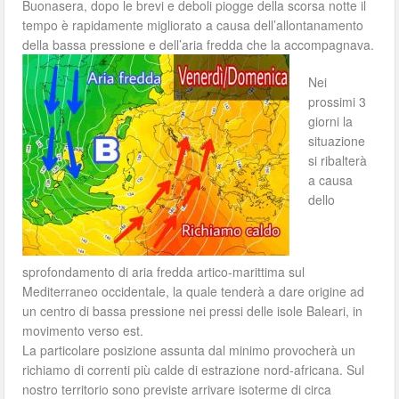
Buonasera, dopo le brevi e deboli piogge della scorsa notte il
tempo è rapidamente migliorato a causa dell’allontanamento
della bassa pressione e dell’aria fredda che la accompagnava.
Nei
prossimi 3
giorni la
situazione
si ribalterà
a causa
dello
sprofondamento di aria fredda artico-marittima sul
Mediterraneo occidentale, la quale tenderà a dare origine ad
un centro di bassa pressione nei pressi delle isole Baleari, in
movimento verso est.
La particolare posizione assunta dal minimo provocherà un
richiamo di correnti più calde di estrazione nord-africana. Sul
nostro territorio sono previste arrivare isoterme di circa