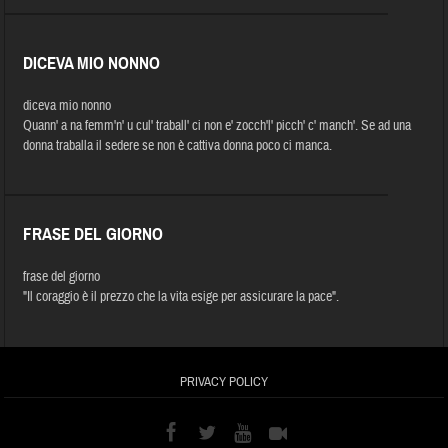
DICEVA MIO NONNO
diceva mio nonno
Quann' a na femm'n' u cul' traball' ci non e' zocch'l' picch' c' manch'. Se ad una
donna traballa il sedere se non è cattiva donna poco ci manca.
FRASE DEL GIORNO
frase del giorno
"Il coraggio è il prezzo che la vita esige per assicurare la pace".
PRIVACY POLICY