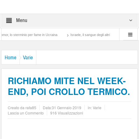
Menu
sterminio per fame in Ucraina
Israele, il sangue degli altri
Lotta di classe… tra
Home
Varie
RICHIAMO MITE NEL WEEK-
END, POI CROLLO TERMICO.
Creato da
rafa85
Data:
31 Gennaio 2019
in:
Varie
Lascia un Commento
916 Visualizzazioni