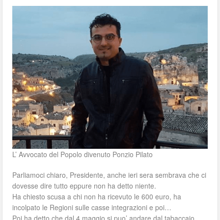
L’ Avvocato del Popolo divenuto Ponzio Pilato
Parliamoci chiaro, Presidente, anche ieri sera sembrava che ci
dovesse dire tutto eppure non ha detto niente.
Ha chiesto scusa a chi non ha ricevuto le 600 euro, ha
incolpato le Regioni sulle casse integrazioni e poi…
Poi ha detto che dal 4 maggio si puo’ andare dal tabaccaio,