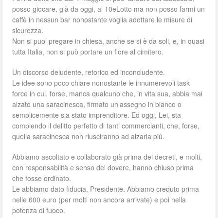
posso giocare, già da oggi, al 10eLotto ma non posso farmi un
caffè in nessun bar nonostante voglia adottare le misure di
sicurezza.
Non si puo’ pregare in chiesa, anche se si è da soli, e, in quasi
tutta Italia, non si può portare un fiore al cimitero.
Un discorso deludente, retorico ed inconcludente.
Le idee sono poco chiare nonostante le innumerevoli task
force in cui, forse, manca qualcuno che, in vita sua, abbia mai
alzato una saracinesca, firmato un’assegno in bianco o
semplicemente sia stato imprenditore. Ed oggi, Lei, sta
compiendo il delitto perfetto di tanti commercianti, che, forse,
quella saracinesca non riusciranno ad alzarla più.
Abbiamo ascoltato e collaborato già prima dei decreti, e molti,
con responsabilità e senso del dovere, hanno chiuso prima
che fosse ordinato.
Le abbiamo dato fiducia, Presidente. Abbiamo creduto prima
nelle 600 euro (per molti non ancora arrivate) e poi nella
potenza di fuoco.