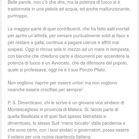
Belle parole, non c’è che dire, ma la potenza di fuoco si è
trasformata in una pistola ad acqua, ed anche malfunzionante,
purtroppo.
La maggior parte di quei contribuenti, che ha fatto salti mortali
per aprire un’attività, per versare puntualmente soldi al fisco e
per restare a galla, continua a pagare utenze e affitti mai
sospesi. Oggi si ritrova sola in mezzo ad un mare in tempesta,
con banche che chiedono carte e documenti per accendere la
potenza di fuoco e un Avvocato, che da difensore del popolo,
quale si professava, oggi ne è il suo Ponzio Pilato.
Non vogliono riaprire per essere untori ma non vogliono
neanche essere crocifissi per sempre!
P. S. Dimenticavo, chi le scrive è un giovane vice sindaco di
Montescaglioso in provincia di Matera. Si, faccio parte di
quella Basilicata e di quel Sud spesso bistrattato e
dimenticato, lo stesso Sud “meno toccato” dalla pandemia e
che sono certo, con i suoi sindaci e governatori, possa essere
il volano per una nuova ripartenza Italiana.