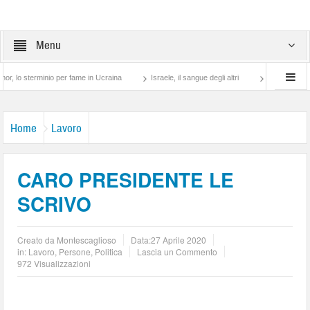
Menu
rminio per fame in Ucraina
Israele, il sangue degli altri
Lotta di classe… tra pr
Home
Lavoro
CARO PRESIDENTE LE
SCRIVO
Creato da
Montescaglioso
Data:
27 Aprile 2020
in:
Lavoro
,
Persone
,
Politica
Lascia un Commento
972 Visualizzazioni