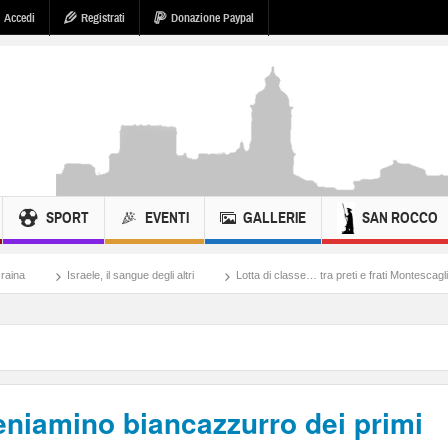
Accedi
Registrati
Donazione Paypal
SPORT
EVENTI
GALLERIE
SAN ROCCO
, il sangue degli altri
Lotta di classe… tra preti e frati Montescaglioso
Tonache
beniamino biancazzurro dei primi