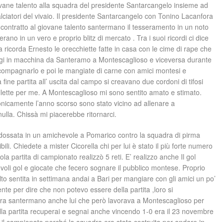
iovane talento alla squadra del presidente Santarcangelo insieme ad
calciatori del vivaio. Il presidente Santarcangelo con Tonino Lacanfora
l contratto al giovane talento santermano il tesseramento in un noto
rano in un vero e proprio blitz di mercato . Tra i suoi ricordi ci dice
ra ricorda Ernesto le orecchiette fatte in casa con le cime di rape che
gi in macchina da Santeramo a Montescaglioso e viceversa durante
accompagnarlo e poi le mangiate di carne con amici montesi e
ine partita all’ uscita dal campo si creavano due cordoni di tifosi
ollette per me. A Montescaglioso mi sono sentito amato e stimato.
onicamente l’anno scorso sono stato vicino ad allenare a
ulla. Chissà mi piacerebbe ritornarci.
ndossata in un amichevole a Pomarico contro la squadra di pirma
ili. Chiedete a mister Cicorella chi per lui è stato il più forte numero
la partita di campionato realizzò 5 reti. E’ realizzo anche Il gol
evoli gol e giocate che fecero sognare il pubblico montese. Proprio
lto sentita in settimana andai a Bari per mangiare con gli amici un po’
ente per dire che non potevo essere della partita ,loro si
 era santermano anche lui che però lavorava a Montescaglioso per
ella partita recuperai e segnai anche vincendo 1-0 era il 23 novembre