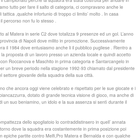
il campionato perché la squadra era stata costruita per andare in
amo tutto per fare il salto di categoria, ci compravano anche le
ttica ,qualche infortunio di troppo ci limito’ molto . In casa
il percorso non fu lo stesso .
to al Matera in serie C2 dove totalizza 9 presenze ed un gol. L’anno
n provincia di Napoli dove milito in promozione. Successivamente
era il 1984 dove entusiasmo anche li il pubblico pugliese . Rientro a
la proposta di un lavoro presso un azienda locale e quindi accetto
 con Roccanova e Maschito in prima categoria e Santarcangelo in
per un breve periodo nella stagione 1992-93 chiamato dal presidente
 settore giovanile della squadra della sua città.
o che ancora oggi viene celebrato e rispettato per le sue giocate e i
biancazzurra, dotato di grande tecnica visione di gioco, ma anche di
 di un suo beniamino, un idolo e la sua assenza si sentì durante il
 compattezza dello spogliatoio lo contraddistinsero in quell’ annata
i ritorno dove la squadra era costantemente in prima posizione poi
con epiche partite contro Melfi,Pro Matera e Bernalda e con qualche