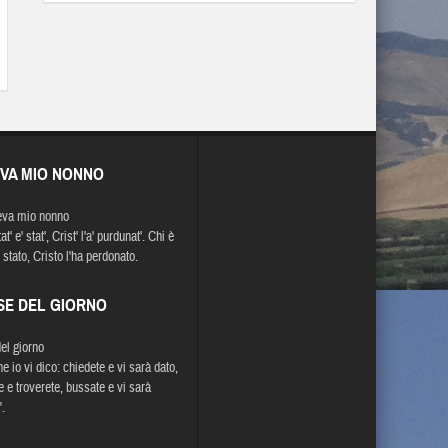
EVA MIO NONNO
eva mio nonno
at' e' stat', Crist' l'a' purdunat'. Chi è
 stato, Cristo l'ha perdonato.
SE DEL GIORNO
del giorno
e io vi dico: chiedete e vi sarà dato,
e e troverete, bussate e vi sarà
.