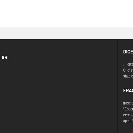
DIC
LARI
… dic
Ci e' st
stato è
FRA
frase 
"Ebben
cercat
aperto"