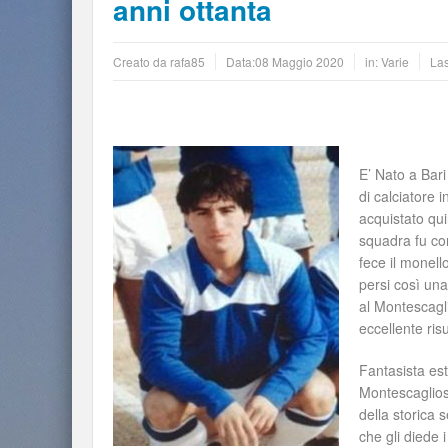
anni ottanta
Creato da
rafa85
Data:
08 Maggio 2020
in:
Varie
La
E’ Nato a Bari
di calciatore
acquistato qui
squadra fu co
fece il monell
persi così un
al Montescagl
eccellente risu
Fantasista est
Montescaglios
della storica 
che gli diede i