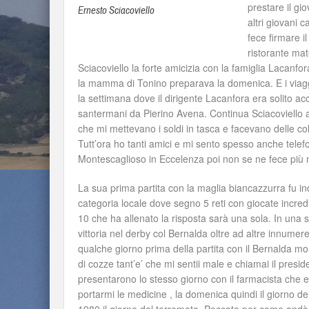
prestare il g
Ernesto Sciacoviello
altri giovani 
fece firmare i
ristorante mate
Sciacoviello la forte amicizia con la famiglia Lacanfo
la mamma di Tonino preparava la domenica. E i viag
la settimana dove il dirigente Lacanfora era solito 
santermani da Pierino Avena. Continua Sciacoviello a f
che mi mettevano i soldi in tasca e facevano delle c
Tutt’ora ho tanti amici e mi sento spesso anche telef
Montescaglioso in Eccelenza poi non se ne fece più n
La sua prima partita con la maglia biancazzurra fu i
categoria locale dove segno 5 reti con giocate incredib
10 che ha allenato la risposta sarà una sola. In una so
vittoria nel derby col Bernalda oltre ad altre innumer
qualche giorno prima della partita con il Bernalda mo
di cozze tant’e’ che mi sentii male e chiamai il presid
presentarono lo stesso giorno con il farmacista che
portarmi le medicine , la domenica quindi il giorno d