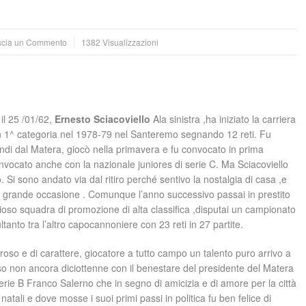
scia un Commento
1382 Visualizzazioni
 il 25 /01/62,
Ernesto Sciacoviello
Ala sinistra ,ha iniziato la carriera
 in 1^ categoria nel 1978-79 nel Santeremo segnando 12 reti. Fu
ndi dal Matera, giocò nella primavera e fu convocato in prima
nvocato anche con la nazionale juniores di serie C. Ma Sciacoviello
o. Si sono andato via dal ritiro perché sentivo la nostalgia di casa ,e
a grande occasione . Comunque l’anno successivo passai in prestito
ioso squadra di promozione di alta classifica ,disputai un campionato
ltanto tra l’altro capocannoniere con 23 reti in 27 partite.
roso e di carattere, giocatore a tutto campo un talento puro arrivo a
o non ancora diciottenne con il benestare del presidente del Matera
serie B Franco Salerno che in segno di amicizia e di amore per la città
 natali e dove mosse i suoi primi passi in politica fu ben felice di