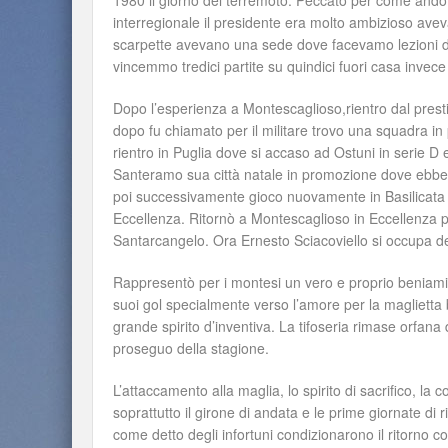
1980 il giorno del terremoto. Peccato per come andò 
interregionale il presidente era molto ambizioso avev
scarpette avevano una sede dove facevamo lezioni di ta
vincemmo tredici partite su quindici fuori casa invece 
Dopo l’esperienza a Montescaglioso,rientro dal presti
dopo fu chiamato per il militare trovo una squadra i
rientro in Puglia dove si accaso ad Ostuni in serie D 
Santeramo sua città natale in promozione dove ebbe 
poi successivamente gioco nuovamente in Basilicata
Eccellenza. Ritornò a Montescaglioso in Eccellenza 
Santarcangelo. Ora Ernesto Sciacoviello si occupa del
Rappresentò per i montesi un vero e proprio beniamin
suoi gol specialmente verso l’amore per la maglietta 
grande spirito d’inventiva. La tifoseria rimase orfana
proseguo della stagione.
L’attaccamento alla maglia, lo spirito di sacrifico, la
soprattutto il girone di andata e le prime giornate d
come detto degli infortuni condizionarono il ritorno 