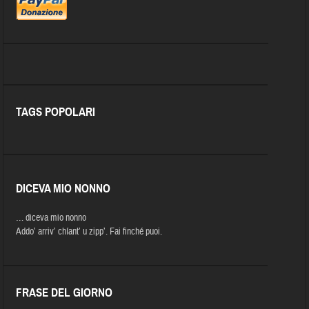
TAGS POPOLARI
DICEVA MIO NONNO
… diceva mio nonno
Addo’ arriv’ chíant’ u zipp’. Fai finché puoi.
FRASE DEL GIORNO