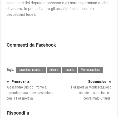
sostenitori del deputato paesano e gli sarà risparmiato anche
di vedere, in prima fila, fra gli assalitori alcuni suoi ex
devotissimi fedeli.
Commenti da Facebook
Tags:
devozione popolare
folklore
Lucania
Montescaglioso
Precedente:
Successivo
Alessandro Didio : ‘Pronto a
Polisportiva Montescaglioso
riprendere una nuova avventura
chiude la saracinesca:
con la Polisportiva
confermato Cifarelli
Rispondi a