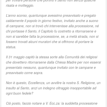
per trovare persone che portino il Santo non senza qualche
risata e motteggio.
L’anno scorso, quantunque avessimo preavvisato e pregato
caldamente il popolo in giorno festivo, invitato anche a suono
di campane, non si trovò chi intervenisse alla processione, né
chi portasse il Santo, il Capitolo fu costretto a ritornarsene e
non si sarebbe fatta la processione, se, a metà strada, non si
fossero trovati alcuni muratori che si offrirono di portare la
statua.
Il 31 maggio capitò la stessa sorte alla Comunità dei religiosi
che dovettero ritornarsene dalla Chiesa Madre per non essersi
presentato nessuno, quantunque invitato con le campane e
preavvisato come sopra.
Non è questo, Eccellenza, un avvilire la nostra S. Religione, un
insulto al Santo, anzi un indegno oltraggio insopportabile ad
ogni buon fedele?
Ciò posto, faccio notare a V. Ecc.za: la suddetta processione