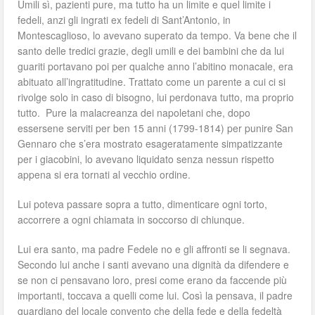
Umili sì, pazienti pure, ma tutto ha un limite e quel limite i
fedeli, anzi gli ingrati ex fedeli di Sant’Antonio, in
Montescaglioso, lo avevano superato da tempo. Va bene che il
santo delle tredici grazie, degli umili e dei bambini che da lui
guariti portavano poi per qualche anno l’abitino monacale, era
abituato all’ingratitudine. Trattato come un parente a cui ci si
rivolge solo in caso di bisogno, lui perdonava tutto, ma proprio
tutto. Pure la malacreanza dei napoletani che, dopo
essersene serviti per ben 15 anni (1799-1814) per punire San
Gennaro che s’era mostrato esageratamente simpatizzante
per i giacobini, lo avevano liquidato senza nessun rispetto
appena si era tornati al vecchio ordine.
Lui poteva passare sopra a tutto, dimenticare ogni torto,
accorrere a ogni chiamata in soccorso di chiunque.
Lui era santo, ma padre Fedele no e gli affronti se li segnava.
Secondo lui anche i santi avevano una dignità da difendere e
se non ci pensavano loro, presi come erano da faccende più
importanti, toccava a quelli come lui. Così la pensava, il padre
guardiano del locale convento che della fede e della fedeltà