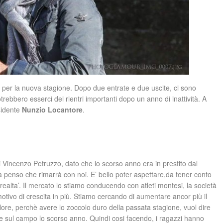
to per la nuova stagione. Dopo due entrate e due uscite, ci sono
ebbero esserci dei rientri importanti dopo un anno di inattività. A
esidente
Nunzio Locantore
.
Vincenzo Petruzzo, dato che lo scorso anno era in prestito dal
a penso che rimarrà con noi. E’ bello poter aspettare,da tener conto
alta’. Il mercato lo stiamo conducendo con atleti montesi, la società
otivo di crescita in più. Stiamo cercando di aumentare ancor più il
alore, perchè avere lo zoccolo duro della passata stagione, vuol dire
e sul campo lo scorso anno. Quindi cosi facendo, i ragazzi hanno