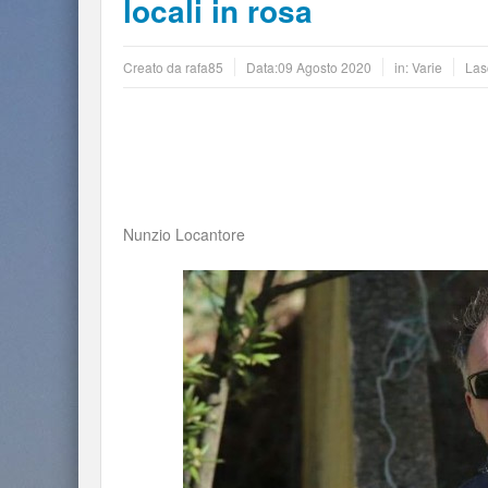
locali in rosa
Creato da
rafa85
Data:
09 Agosto 2020
in:
Varie
Las
Nunzio Locantore