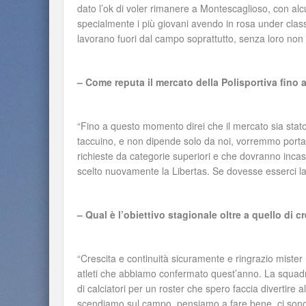
dato l’ok di voler rimanere a Montescaglioso, con alcu
specialmente i più giovani avendo in rosa under class
lavorano fuori dal campo soprattutto, senza loro non
– Come reputa il mercato della Polisportiva fino 
“Fino a questo momento direi che il mercato sia stato
taccuino, e non dipende solo da noi, vorremmo portar
richieste da categorie superiori e che dovranno inca
scelto nuovamente la Libertas. Se dovesse esserci la p
– Qual è l’obiettivo stagionale oltre a quello di c
“Crescita e continuità sicuramente e ringrazio mister
atleti che abbiamo confermato quest’anno. La squadr
di calciatori per un roster che spero faccia divertire a
scendiamo sul campo, pensiamo a fare bene, ci sono 