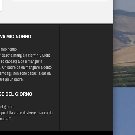
EVA MIO NONNO
 mio nonno
' dasc' a mangia a cient' fil'. Cient'
on so capascj a da a mangia' a
n'. Un padre da da mangiare a cento
Cento figli non sono capaci a dar da
re ad un padre.
SE DEL GIORNO
del giorno
opo della vita è di vivere in accordo
natura".