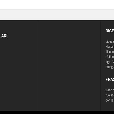
DIC
LARI
diceva
N'attan
fil' n
n'atta
figli. 
mangia
FRA
frase 
"Lo sc
con la 