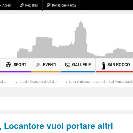
Accedi
Registrati
Donazione Paypal
SPORT
EVENTI
GALLERIE
SAN ROCCO
 il sangue degli altri
Lotta di classe… tra preti e frati Montescaglioso
Tonache,
 Locantore vuol portare altri