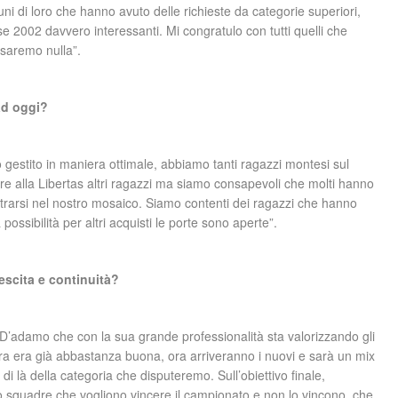
ni di loro che hanno avuto delle richieste da categorie superiori,
e 2002 davvero interessanti. Mi congratulo con tutti quelli che
 saremo nulla”.
ad oggi?
 gestito in maniera ottimale, abbiamo tanti ragazzi montesi sul
e alla Libertas altri ragazzi ma siamo consapevoli che molti hanno
strarsi nel nostro mosaico. Siamo contenti dei ragazzi che hanno
ossibilità per altri acquisti le porte sono aperte”.
rescita e continuità?
 D’adamo che con la sua grande professionalità sta valorizzando gli
a era già abbastanza buona, ora arriveranno i nuovi e sarà un mix
l di là della categoria che disputeremo. Sull’obiettivo finale,
squadre che vogliono vincere il campionato e non lo vincono, che