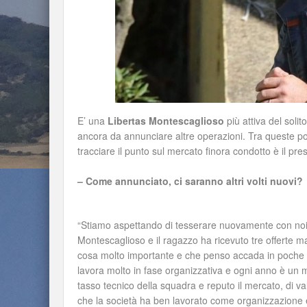
E’ una
Libertas Montescaglioso
più attiva del soli
ancora da annunciare altre operazioni. Tra queste potr
tracciare il punto sul mercato finora condotto è il pr
– Come annunciato, ci saranno altri volti nuovi?
“Stiamo aspettando di tesserare nuovamente con noi 
Montescaglioso e il ragazzo ha ricevuto tre offerte m
cosa molto importante e che penso accada in poche re
lavora molto in fase organizzativa e ogni anno è un m
tasso tecnico della squadra e reputo il mercato, di v
che la società ha ben lavorato come organizzazione 