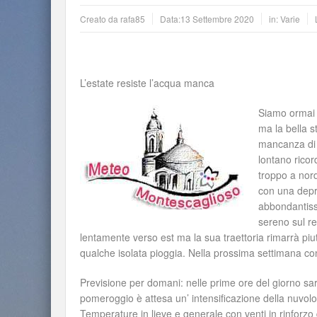
Creato da
rafa85
Data:
13 Settembre 2020
in:
Varie
L’estate resiste l’acqua manca
Siamo ormai a
ma la bella s
mancanza di 
lontano ricor
troppo a nord
con una depr
abbondantissi
sereno sul re
lentamente verso est ma la sua traettoria rimarrà pi
qualche isolata pioggia. Nella prossima settimana co
Previsione per domani: nelle prime ore del giorno sar
pomeroggio è attesa un’ intensificazione della nuvolos
Temperature in lieve e generale con venti in rinforz