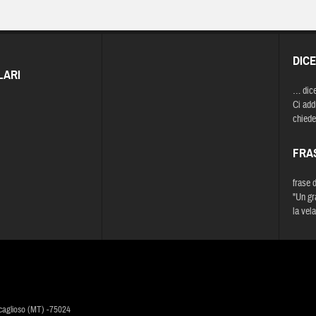
DIC
LARI
… dic
Ci add
chiede 
FRA
frase 
"Un gr
la vela
caglioso (MT) -75024