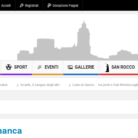
Accedi
Registrati
Donazione Paypal
SPORT
EVENTI
GALLERIE
SAN ROCCO
, il sangue degli altri
Lotta di classe… tra preti e frati Montescaglioso
Tonache
 manca