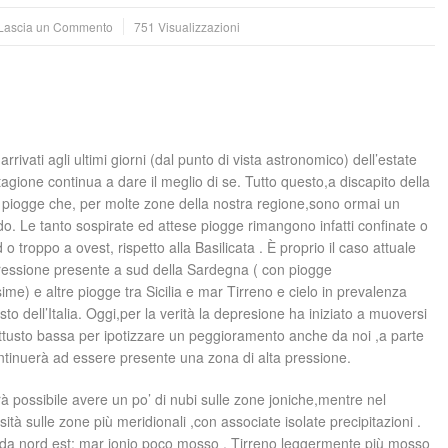
Lascia un Commento
751 Visualizzazioni
rrivati agli ultimi giorni (dal punto di vista astronomico) dell’estate
tagione continua a dare il meglio di se. Tutto questo,a discapito della
piogge che, per molte zone della nostra regione,sono ormai un
do. Le tanto sospirate ed attese piogge rimangono infatti confinate o
 o troppo a ovest, rispetto alla Basilicata . È proprio il caso attuale
essione presente a sud della Sardegna ( con piogge
me) e altre piogge tra Sicilia e mar Tirreno e cielo in prevalenza
sto dell’Italia. Oggi,per la verità la depresione ha iniziato a muoversi
uttusto bassa per ipotizzare un peggioramento anche da noi ,a parte
ntinuerà ad essere presente una zona di alta pressione.
à possibile avere un po’ di nubi sulle zone joniche,mentre nel
ità sulle zone più meridionali ,con associate isolate precipitazioni .
o da nord est; mar jonio poco mosso . Tirreno leggermente più mosso