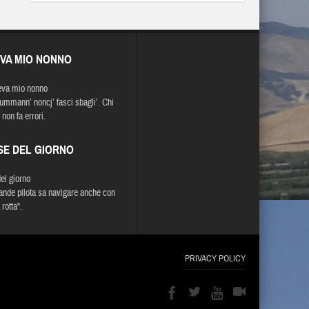
EVA MIO NONNO
eva mio nonno
ummann’ noncj’ fasci sbagli’. Chi
non fa errori.
SE DEL GIORNO
del giorno
ande pilota sa navigare anche con
 rotta".
PRIVACY POLICY