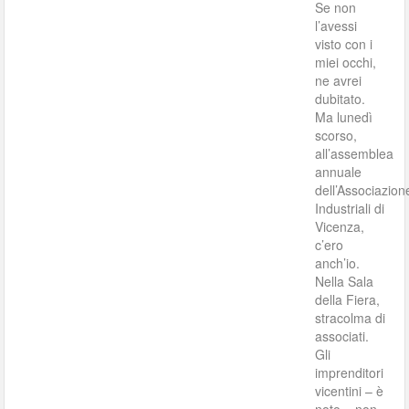
Se non
l’avessi
visto con i
miei occhi,
ne avrei
dubitato.
Ma lunedì
scorso,
all’assemblea
annuale
dell’Associazion
Industriali di
Vicenza,
c’ero
anch’io.
Nella Sala
della Fiera,
stracolma di
associati.
Gli
imprenditori
vicentini – è