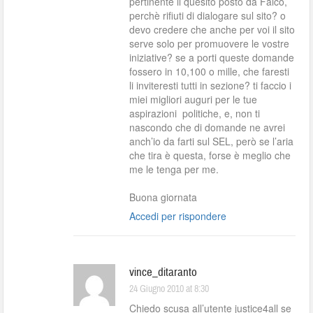
pertinente il quesito posto da Falco,
perchè rifiuti di dialogare sul sito? o
devo credere che anche per voi il sito
serve solo per promuovere le vostre
iniziative? se a porti queste domande
fossero in 10,100 o mille, che faresti
li inviteresti tutti in sezione? ti faccio i
miei migliori auguri per le tue
aspirazioni politiche, e, non ti
nascondo che di domande ne avrei
anch’io da farti sul SEL, però se l’aria
che tira è questa, forse è meglio che
me le tenga per me.
Buona giornata
Accedi per rispondere
vince_ditaranto
24 Giugno 2010 at 8:30
Chiedo scusa all’utente justice4all se