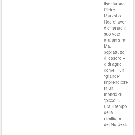
fischiarono
Pietro
Marzotto.
Reo di aver
dichiarato il
suo voto
alla sinistra.
Ma,
soprattutto,
di essere –
e di agire
come – un
“grande”
imprenditore
in un
mondo di
“piccoli”.
Era il tempo
della
ribellione
del Nordest.