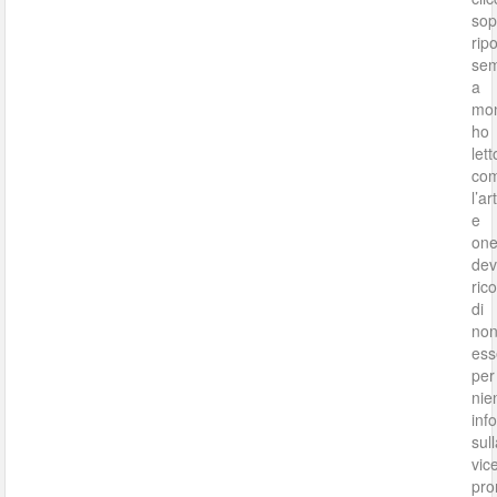
sop
rip
se
a
mon
ho
lett
co
l’ar
e
on
de
ric
di
no
ess
per
nie
inf
sul
vic
pro