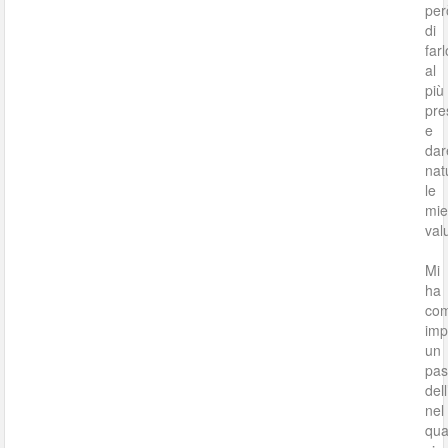
per
di
farl
al
più
pre
e
dar
nat
le
mi
val
Mi
ha
co
imp
un
pas
dell
nel
qua