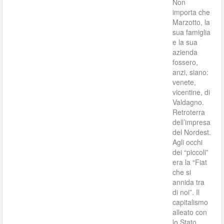
Non
importa che
Marzotto, la
sua famiglia
e la sua
azienda
fossero,
anzi, siano:
venete,
vicentine, di
Valdagno.
Retroterra
dell’impresa
del Nordest.
Agli occhi
dei “piccoli”
era la “Fiat
che si
annida tra
di noi”. Il
capitalismo
alleato con
lo Stato