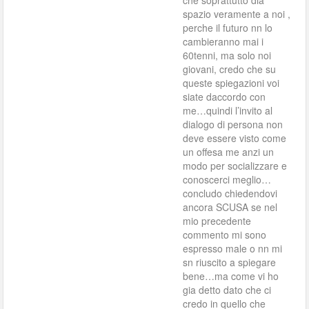
che soprattutto dia
spazio veramente a noi ,
perche il futuro nn lo
cambieranno mai i
60tenni, ma solo noi
giovani, credo che su
queste spiegazioni voi
siate daccordo con
me…quindi l’invito al
dialogo di persona non
deve essere visto come
un offesa me anzi un
modo per socializzare e
conoscerci meglio…
concludo chiedendovi
ancora SCUSA se nel
mio precedente
commento mi sono
espresso male o nn mi
sn riuscito a spiegare
bene…ma come vi ho
gia detto dato che ci
credo in quello che