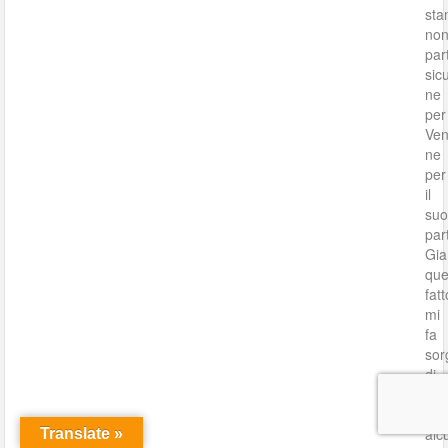
sta
no
par
sic
ne
per
Ven
ne
per
il
su
part
Gia
que
fatt
mi
fa
sor
di
per
se
alc
Translate »