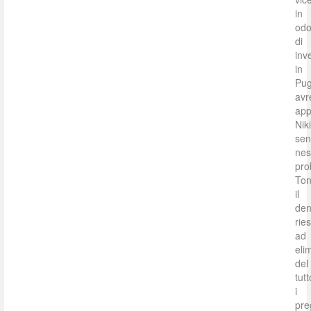
in
odo
di
inv
in
Pug
avr
app
Nik
se
ne
pro
Ton
il
den
rie
ad
eli
del
tutt
i
pre