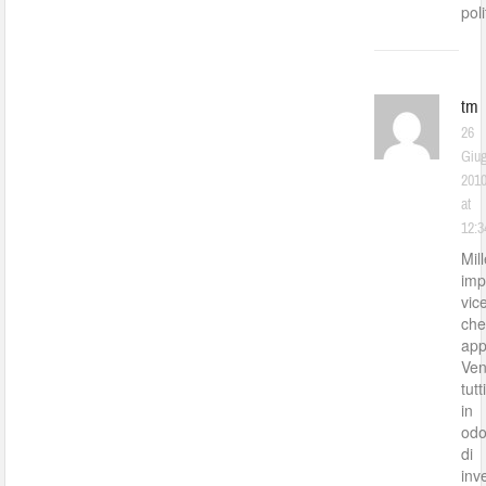
pol
tm
26
Giu
201
at
12:3
Mil
imp
vic
ch
app
Ven
tutt
in
odo
di
inv