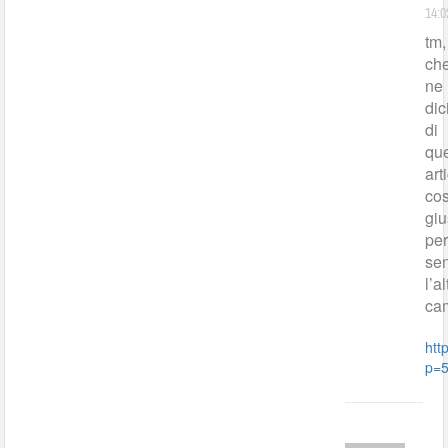
14:0
tm,
ch
ne
dic
di
que
art
cos
giu
pe
sen
l’al
ca
htt
p=