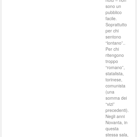
noto – non
sono un
pubblico
facile.
Soprattutto
per chi
sentono
“lontano”..
Per chi
ritengono
troppo
“romano”,
statalista,
torinese,
comunista
(una
somma dei
“vizi”
precedenti).
Negli anni
Novanta, in
questa
stessa sala,