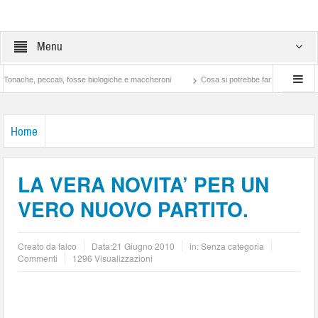
Menu
ati, fosse biologiche e maccheroni
Cosa si potrebbe fare con ciò che si spende nella 
Home
LA VERA NOVITA’ PER UN
VERO NUOVO PARTITO.
Creato da
falco
Data:
21 Giugno 2010
in: Senza categoria
Commenti
1296 Visualizzazioni