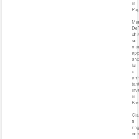
in
Pug
Ma
DeF
chi
se
mag
app
an
lui
e
arr
tant
inv
in
Bas
Gia
ti
rin
co