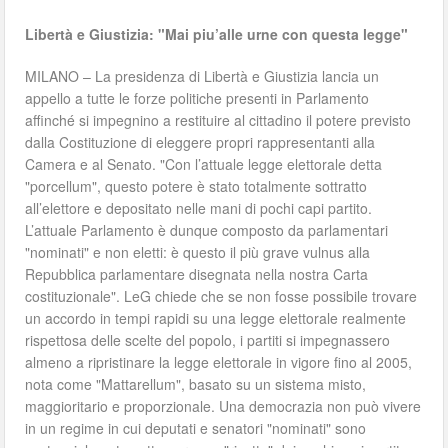
Libertà e Giustizia: "Mai piu’alle urne con questa legge"
MILANO – La presidenza di Libertà e Giustizia lancia un
appello a tutte le forze politiche presenti in Parlamento
affinché si impegnino a restituire al cittadino il potere previsto
dalla Costituzione di eleggere propri rappresentanti alla
Camera e al Senato. "Con l’attuale legge elettorale detta
"porcellum", questo potere è stato totalmente sottratto
all’elettore e depositato nelle mani di pochi capi partito.
L’attuale Parlamento è dunque composto da parlamentari
"nominati" e non eletti: è questo il più grave vulnus alla
Repubblica parlamentare disegnata nella nostra Carta
costituzionale". LeG chiede che se non fosse possibile trovare
un accordo in tempi rapidi su una legge elettorale realmente
rispettosa delle scelte del popolo, i partiti si impegnassero
almeno a ripristinare la legge elettorale in vigore fino al 2005,
nota come "Mattarellum", basato su un sistema misto,
maggioritario e proporzionale. Una democrazia non può vivere
in un regime in cui deputati e senatori "nominati" sono