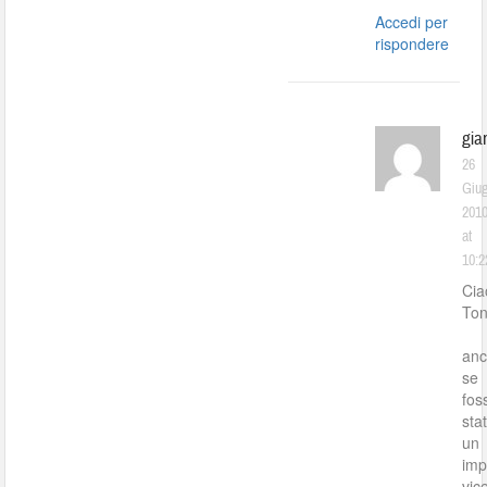
Accedi per
rispondere
gia
26
Giu
201
at
10:2
Cia
Ton
anc
se
fos
sta
un
imp
vic