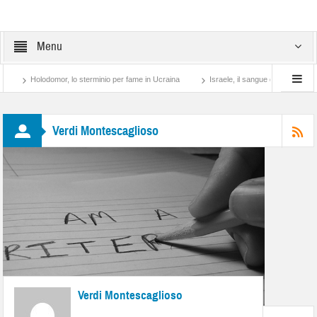
Menu
lodomor, lo sterminio per fame in Ucraina
Israele, il sangue degli altri
Lotta d
Verdi Montescaglioso
Verdi Montescaglioso