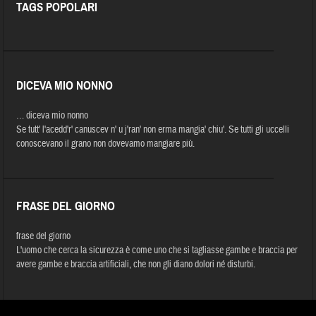
TAGS POPOLARI
DICEVA MIO NONNO
… diceva mio nonno
Se tutt' l'acedd'r' canuscev n' u j'ran' non erma mangia' chiu'. Se tutti gli uccelli
conoscevano il grano non dovevamo mangiare più.
FRASE DEL GIORNO
frase del giorno
L'uomo che cerca la sicurezza è come uno che si tagliasse gambe e braccia per
avere gambe e braccia artificiali, che non gli diano dolori né disturbi.