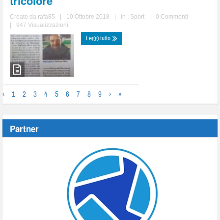
tricolore
Creato da
rafa85
|
10 Ottobre 2018
|
in :
Sport
|
0 Commenti
|
947 Visualizzazioni
Leggi tutto
‹
1
2
3
4
5
6
7
8
9
›
»
Partner