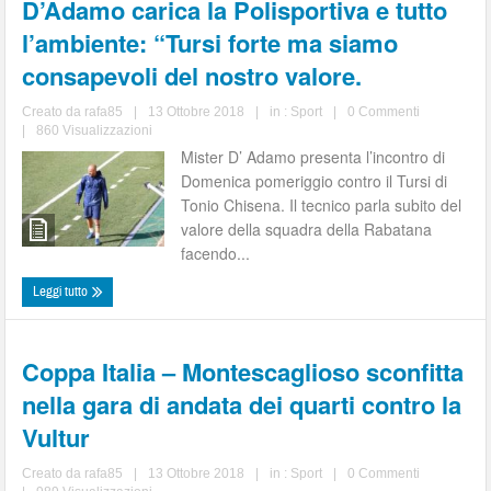
D’Adamo carica la Polisportiva e tutto
l’ambiente: “Tursi forte ma siamo
consapevoli del nostro valore.
Creato da
rafa85
|
13 Ottobre 2018
|
in :
Sport
|
0 Commenti
|
860 Visualizzazioni
Mister D’ Adamo presenta l’incontro di
Domenica pomeriggio contro il Tursi di
Tonio Chisena. Il tecnico parla subito del
valore della squadra della Rabatana
facendo...
Leggi tutto
Coppa Italia – Montescaglioso sconfitta
nella gara di andata dei quarti contro la
Vultur
Creato da
rafa85
|
13 Ottobre 2018
|
in :
Sport
|
0 Commenti