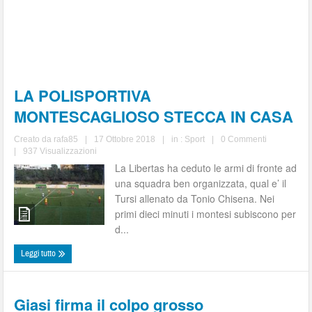
LA POLISPORTIVA
MONTESCAGLIOSO STECCA IN CASA
Creato da
rafa85
|
17 Ottobre 2018
|
in :
Sport
|
0 Commenti
|
937 Visualizzazioni
La Libertas ha ceduto le armi di fronte ad
una squadra ben organizzata, qual e’ il
Tursi allenato da Tonio Chisena. Nei
primi dieci minuti i montesi subiscono per
d...
Leggi tutto
Giasi firma il colpo grosso