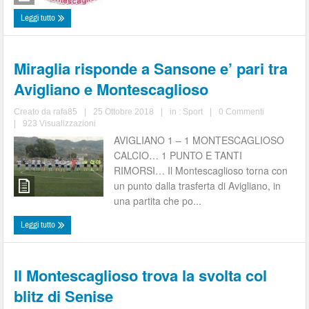
Leggi tutto
Miraglia risponde a Sansone e’ pari tra
Avigliano e Montescaglioso
Creato da
rafa85
|
25 Ottobre 2018
|
in :
Sport
|
0 Commenti
|
923 Visualizzazioni
AVIGLIANO 1 – 1 MONTESCAGLIOSO
CALCIO… 1 PUNTO E TANTI
RIMORSI… Il Montescaglioso torna con
un punto dalla trasferta di Avigliano, in
una partita che po...
Leggi tutto
Il Montescaglioso trova la svolta col
blitz di Senise