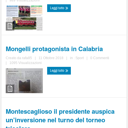
|
989 Visualizzazioni
Leggi tutto
Mongelli protagonista in Calabria
Creato da
rafa85
|
11 Ottobre 2018
|
in :
Sport
|
0 Commenti
|
1095 Visualizzazioni
Leggi tutto
Montescaglioso il presidente auspica
un’inversione nel turno del torneo