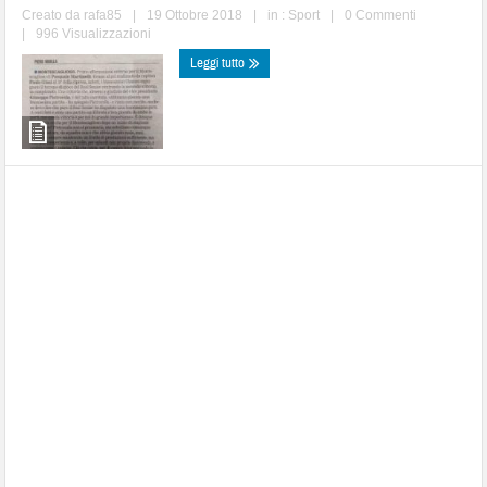
Creato da
rafa85
|
19 Ottobre 2018
|
in :
Sport
|
0 Commenti
|
996 Visualizzazioni
Leggi tutto