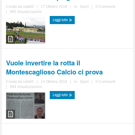
Creato da
rafa85
|
17 Ottobre 2018
|
in :
Sport
|
0 Commenti
|
985 Visualizzazioni
Leggi tutto
Vuole invertire la rotta il
Montescaglioso Calcio ci prova
Creato da
rafa85
|
14 Ottobre 2018
|
in :
Sport
|
0 Commenti
|
994 Visualizzazioni
Leggi tutto