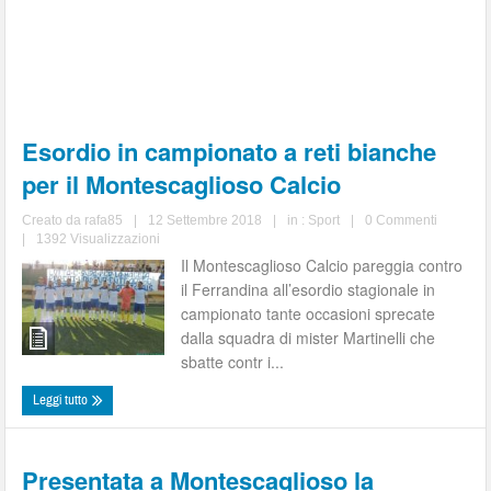
Esordio in campionato a reti bianche
per il Montescaglioso Calcio
Creato da
rafa85
|
12 Settembre 2018
|
in :
Sport
|
0 Commenti
|
1392 Visualizzazioni
Il Montescaglioso Calcio pareggia contro
il Ferrandina all’esordio stagionale in
campionato tante occasioni sprecate
dalla squadra di mister Martinelli che
sbatte contr i...
Leggi tutto
Presentata a Montescaglioso la