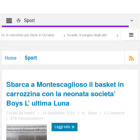
Sport
rminio per fame in Ucraina
Israele, il sangue degli altri
Lotta di classe… tra pr
Sport
Home
Sbarca a Montescaglioso il basket in
carrozzina con la neonata societa’
Boys L’ ultima Luna
Creato da
rafa85
|
14 Settembre 2018
|
in :
Sport
|
0 Commenti
|
878 Visualizzazioni
Leggi tutto