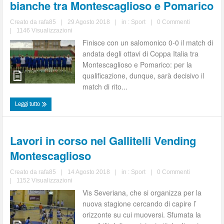
bianche tra Montescaglioso e Pomarico
Creato da
rafa85
|
29 Agosto 2018
|
in :
Sport
|
0 Commenti
|
1146 Visualizzazioni
Finisce con un salomonico 0-0 il match di
andata degli ottavi di Coppa Italia tra
Montescaglioso e Pomarico: per la
qualificazione, dunque, sarà decisivo il
match di rito...
Leggi tutto
Lavori in corso nel Gallitelli Vending
Montescaglioso
Creato da
rafa85
|
14 Agosto 2018
|
in :
Sport
|
0 Commenti
|
1152 Visualizzazioni
Vis Severiana, che si organizza per la
nuova stagione cercando di capire l’
orizzonte su cui muoversi. Sfumata la