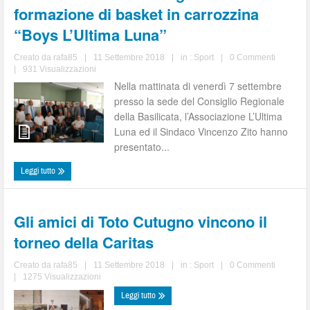
formazione di basket in carrozzina
“Boys L’Ultima Luna”
Creato da
rafa85
|
11 Settembre 2018
|
in :
Sport
|
0 Commenti
|
931 Visualizzazioni
Nella mattinata di venerdì 7 settembre
presso la sede del Consiglio Regionale
della Basilicata, l’Associazione L’Ultima
Luna ed il Sindaco Vincenzo Zito hanno
presentato...
Leggi tutto
Gli amici di Toto Cutugno vincono il
torneo della Caritas
Creato da
rafa85
|
11 Settembre 2018
|
in :
Sport
|
0 Commenti
|
1275 Visualizzazioni
Leggi tutto