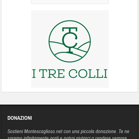
DONAZIONI
Sostieni Montescaglioso.net con una piccola donazione. Te ne
saremo infinitamente grati e potrai aiutarci a rendere sempre