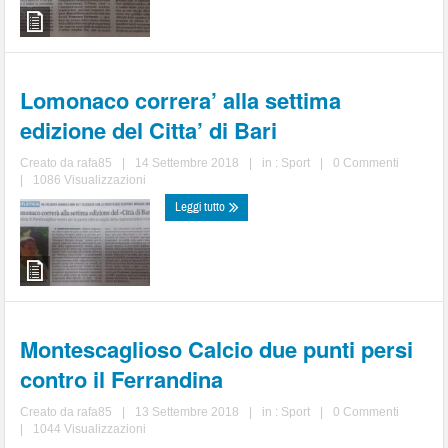
Lomonaco correra’ alla settima
edizione del Citta’ di Bari
Creato da
rafa85
|
14 Settembre 2018
|
in :
Sport
|
0 Commenti
|
1086 Visualizzazioni
Leggi tutto
Montescaglioso Calcio due punti persi
contro il Ferrandina
Creato da
rafa85
|
13 Settembre 2018
|
in :
Sport
|
0 Commenti
|
1044 Visualizzazioni