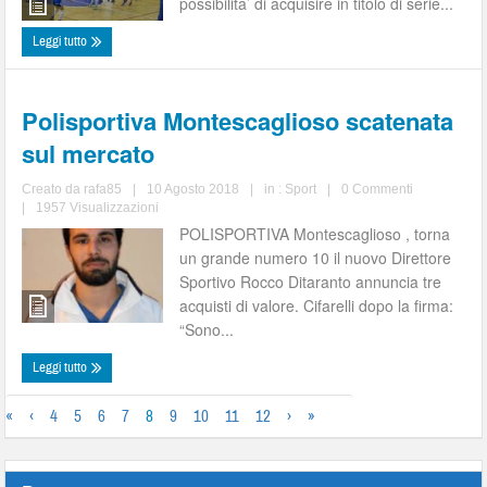
possibilita’ di acquisire in titolo di serie...
Leggi tutto
Polisportiva Montescaglioso scatenata
sul mercato
Creato da
rafa85
|
10 Agosto 2018
|
in :
Sport
|
0 Commenti
|
1957 Visualizzazioni
POLISPORTIVA Montescaglioso , torna
un grande numero 10 il nuovo Direttore
Sportivo Rocco Ditaranto annuncia tre
acquisti di valore. Cifarelli dopo la firma:
“Sono...
Leggi tutto
«
‹
4
5
6
7
8
9
10
11
12
›
»