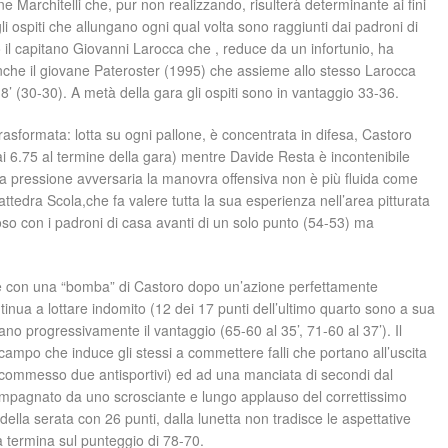
 Marchitelli che, pur non realizzando, risulterà determinante ai fini
gli ospiti che allungano ogni qual volta sono raggiunti dai padroni di
 il capitano Giovanni Larocca che , reduce da un infortunio, ha
nche il giovane Pateroster (1995) che assieme allo stesso Larocca
18’ (30-30). A metà della gara gli ospiti sono in vantaggio 33-36.
rasformata: lotta su ogni pallone, è concentrata in difesa, Castoro
i 6.75 al termine della gara) mentre Davide Resta è incontenibile
o la pressione avversaria la manovra offensiva non è più fluida come
ttedra Scola,che fa valere tutta la sua esperienza nell’area pitturata
iposo con i padroni di casa avanti di un solo punto (54-53) ma
ude con una “bomba” di Castoro dopo un’azione perfettamente
tinua a lottare indomito (12 dei 17 punti dell’ultimo quarto sono a sua
no progressivamente il vantaggio (65-60 al 35’, 71-60 al 37’). Il
o campo che induce gli stessi a commettere falli che portano all’uscita
r commesso due antisportivi) ed ad una manciata di secondi dal
ompagnato da uno scrosciante e lungo applauso del correttissimo
 della serata con 26 punti, dalla lunetta non tradisce le aspettative
ara termina sul punteggio di 78-70.