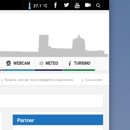
27.1 °C
WEBCAM
METEO
TURISMO
 fosse biologiche e maccheroni
Cosa si potrebbe fare con ciò che si spende nella guer
Partner