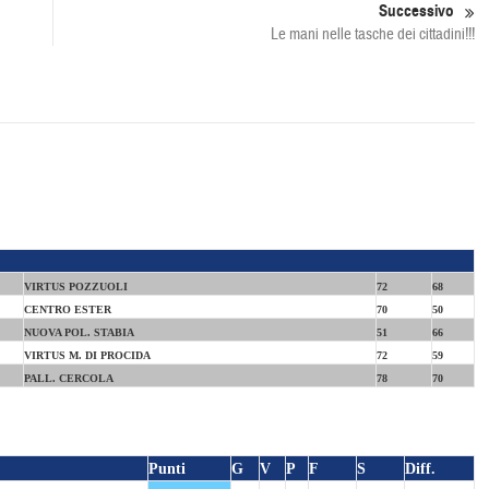
Successivo
Le mani nelle tasche dei cittadini!!!
VIRTUS POZZUOLI
72
68
CENTRO ESTER
70
50
NUOVA POL. STABIA
51
66
VIRTUS M. DI PROCIDA
72
59
PALL. CERCOLA
78
70
Punti
G
V
P
F
S
Diff.