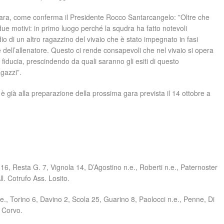
a gara, come conferma il Presidente Rocco Santarcangelo: ”Oltre che
due motivi: in primo luogo perché la squdra ha fatto notevoli
dio di un altro ragazzino del vivaio che è stato impegnato in fasi
 dell’allenatore. Questo ci rende consapevoli che nel vivaio si opera
fiducia, prescindendo da quali saranno gli esiti di questo
gazzi”.
 è già alla preparazione della prossima gara prevista il 14 ottobre a
, Resta G. 7, Vignola 14, D’Agostino n.e., Roberti n.e., Paternoster
ll. Cotrufo Ass. Losito.
, Torino 6, Davino 2, Scola 25, Guarino 8, Paolocci n.e., Penne, Di
. Corvo.