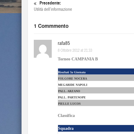
Precedente:
Utilità dell’informazione
1 Commmento
rafa85
8 Ottobre 2012 at 21:33
Torneo CAMPANIA B
Risultati 3a Giornata
FOLGORE NOCERA
MEGARIDE NAPOLI
PALL. ARZANO
PALL. PARTENOPE
PIELLE LUCOS
Classifica
Squadra