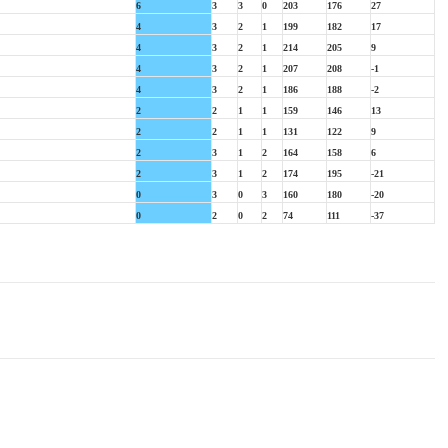
6
3
3
0
203
176
27
4
3
2
1
199
182
17
4
3
2
1
214
205
9
4
3
2
1
207
208
-1
4
3
2
1
186
188
-2
2
2
1
1
159
146
13
2
2
1
1
131
122
9
2
3
1
2
164
158
6
2
3
1
2
174
195
-21
0
3
0
3
160
180
-20
0
2
0
2
74
111
-37