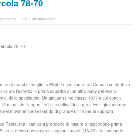
cola 78-70
Commento
1100 Visualizzazioni
ercola 78-70
 esprimersi al meglio la Pielle Lucos contro un Cercola combattivo
oria ma l’esordio in prima squadra di un altro baby del vivaio
mici dello spogliatoio. Un giovanissimo classe 1997 a cui coach
5 minuti, in frangenti critici e delicatidella gara. Ed il giovane non
a nei movimenti ed essendo di grande utilità per la squadra.
eppe Resta, ma i campani prendono le misure e rispondono prima
i va al primo riposo con i viaggianti avanti (16-22). Nel secondo