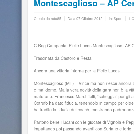
Montescaglioso – AP Cer
Creato da
rafa85
Data:
07 Ottobre 2012
in:
Sport
1 
C Reg Campania: Pielle Lucos Montescaglioso- AP C
Trascinata da Castoro e Resta
Ancora una vittoria interna per la Pielle Lucos
Montescaglioso (MT) – Vince ma non riesce ancora ad
e mai domo. Ma la vera novità della gara non è la vitt
materano: Francesco Marchitelli, “scheggia” per gli a
Cotrufo ha dato fiducia, tenendolo in campo per oltre 1
ha tradito la fiducia del coach, mostrando padronanz
Partono bene i lucani con le giocate di Vignola e P
impattando poi passando avanti con Suriano e Iorio. S