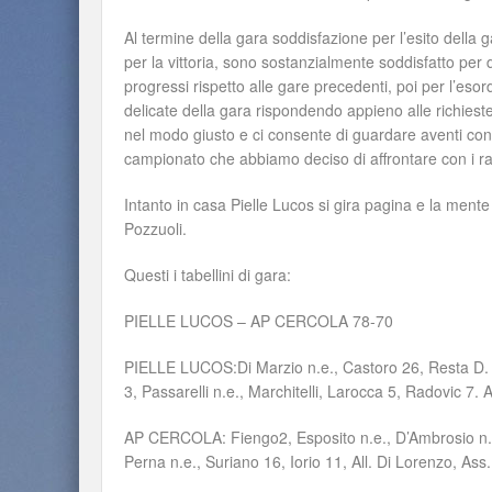
Al termine della gara soddisfazione per l’esito dell
per la vittoria, sono sostanzialmente soddisfatto per 
progressi rispetto alle gare precedenti, poi per l’esor
delicate della gara rispondendo appieno alle richieste
nel modo giusto e ci consente di guardare aventi con 
campionato che abbiamo deciso di affrontare con i ra
Intanto in casa Pielle Lucos si gira pagina e la mente
Pozzuoli.
Questi i tabellini di gara:
PIELLE LUCOS – AP CERCOLA 78-70
PIELLE LUCOS:Di Marzio n.e., Castoro 26, Resta D. 16
3, Passarelli n.e., Marchitelli, Larocca 5, Radovic 7. A
AP CERCOLA: Fiengo2, Esposito n.e., D’Ambrosio n.e.
Perna n.e., Suriano 16, Iorio 11, All. Di Lorenzo, Ass