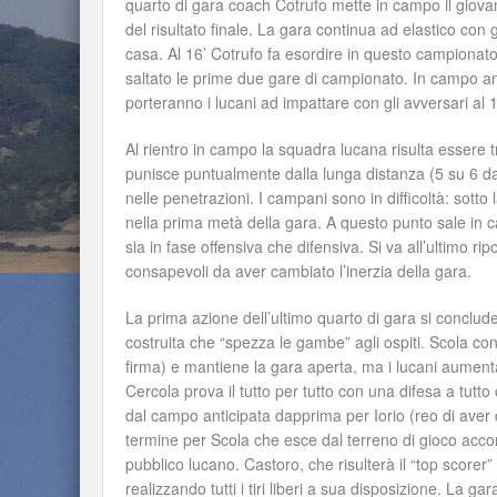
quarto di gara coach Cotrufo mette in campo il giovane
del risultato finale. La gara continua ad elastico con 
casa. Al 16’ Cotrufo fa esordire in questo campionato
saltato le prime due gare di campionato. In campo a
porteranno i lucani ad impattare con gli avversari al 
Al rientro in campo la squadra lucana risulta essere t
punisce puntualmente dalla lunga distanza (5 su 6 da
nelle penetrazioni. I campani sono in difficoltà: sott
nella prima metà della gara. A questo punto sale in ca
sia in fase offensiva che difensiva. Si va all’ultimo r
consapevoli da aver cambiato l’inerzia della gara.
La prima azione dell’ultimo quarto di gara si concl
costruita che “spezza le gambe” agli ospiti. Scola con
firma) e mantiene la gara aperta, ma i lucani aumenta
Cercola prova il tutto per tutto con una difesa a tutt
dal campo anticipata dapprima per Iorio (reo di ave
termine per Scola che esce dal terreno di gioco acc
pubblico lucano. Castoro, che risulterà il “top scorer”
realizzando tutti i tiri liberi a sua disposizione. La g