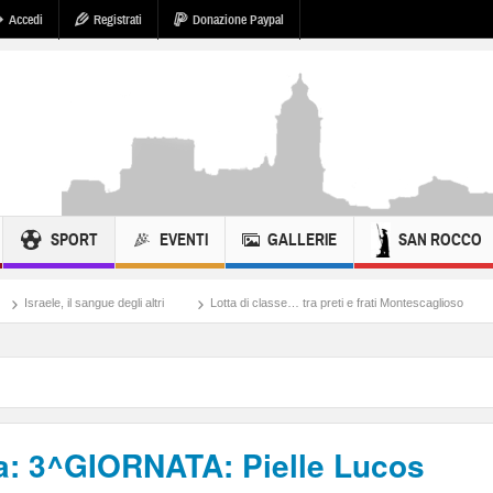
Accedi
Registrati
Donazione Paypal
SPORT
EVENTI
GALLERIE
SAN ROCCO
degli altri
Lotta di classe… tra preti e frati Montescaglioso
Tonache, peccati,
: 3^GIORNATA: Pielle Lucos