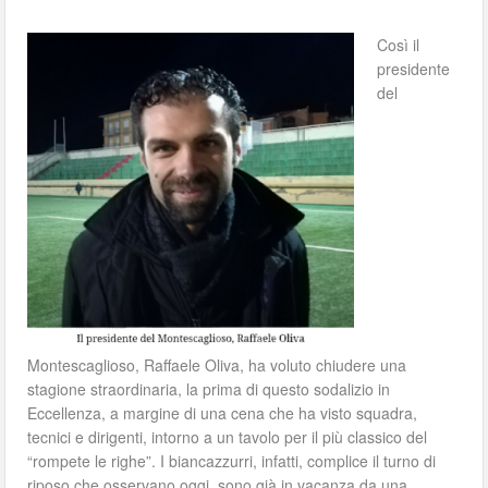
Così il
presidente
del
Montescaglioso, Raffaele Oliva, ha voluto chiudere una
stagione straordinaria, la prima di questo sodalizio in
Eccellenza, a margine di una cena che ha visto squadra,
tecnici e dirigenti, intorno a un tavolo per il più classico del
“rompete le righe”. I biancazzurri, infatti, complice il turno di
riposo che osservano oggi, sono già in vacanza da una