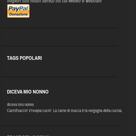
migliori tutti nostri servizi tra cui Meteo e webcam
TAGS POPOLARI
DICEVA MIO NONNO
diceva mio nonno
Carn'd'vaccin' v'rvoqna cucin'. La carne di mucca è la vergogna della cucina.