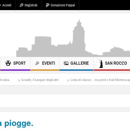
Accedi
Registrati
Donazione Paypal
SPORT
EVENTI
GALLERIE
SAN ROCCO
e, il sangue degli altri
Lotta di classe… tra preti e frati Montescaglioso
Tonach
 piogge.