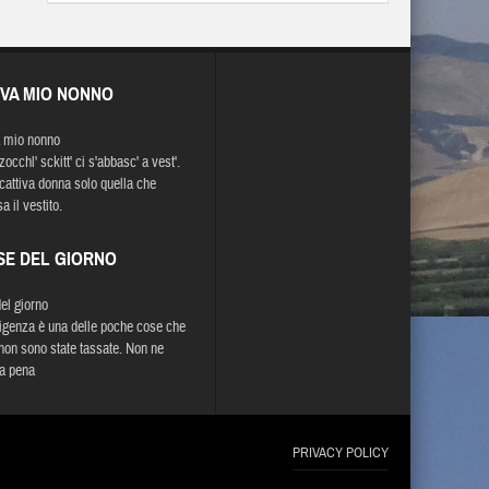
EVA MIO NONNO
 mio nonno
occhl' sckitt' ci s'abbasc' a vest'.
cattiva donna solo quella che
 il vestito.
SE DEL GIORNO
del giorno
lligenza è una delle poche cose che
 non sono state tassate. Non ne
la pena
PRIVACY POLICY