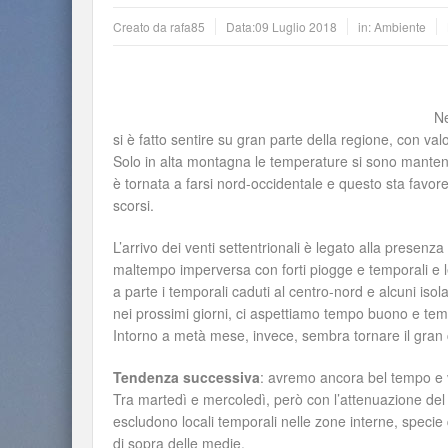
Creato da
rafa85
Data:
09 Luglio 2018
in:
Ambiente
Ne
si è fatto sentire su gran parte della regione, con valo
Solo in alta montagna le temperature si sono mantenut
è tornata a farsi nord-occidentale e questo sta favoren
scorsi.
L’arrivo dei venti settentrionali è legato alla presen
maltempo imperversa con forti piogge e temporali e le
a parte i temporali caduti al centro-nord e alcuni iso
nei prossimi giorni, ci aspettiamo tempo buono e temp
Intorno a metà mese, invece, sembra tornare il gran c
Tendenza successiva
: avremo ancora bel tempo e v
Tra martedì e mercoledì, però con l’attenuazione del
escludono locali temporali nelle zone interne, speci
di sopra delle medie.