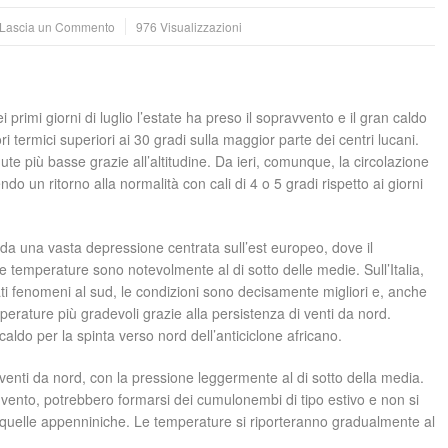
Lascia un Commento
976 Visualizzazioni
i primi giorni di luglio l’estate ha preso il sopravvento e il gran caldo
ri termici superiori ai 30 gradi sulla maggior parte dei centri lucani.
e più basse grazie all’altitudine. Da ieri, comunque, la circolazione
do un ritorno alla normalità con cali di 4 o 5 gradi rispetto ai giorni
za da una vasta depressione centrata sull’est europeo, dove il
 temperature sono notevolmente al di sotto delle medie. Sull’Italia,
lati fenomeni al sud, le condizioni sono decisamente migliori e, anche
erature più gradevoli grazie alla persistenza di venti da nord.
aldo per la spinta verso nord dell’anticiclone africano.
enti da nord, con la pressione leggermente al di sotto della media.
 vento, potrebbero formarsi dei cumulonembi di tipo estivo e non si
e quelle appenniniche. Le temperature si riporteranno gradualmente al