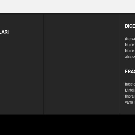
DIC
LARI
diceva
Non è z
Non è 
abbassa
FRA
frase 
L'inte
finora
varrà 