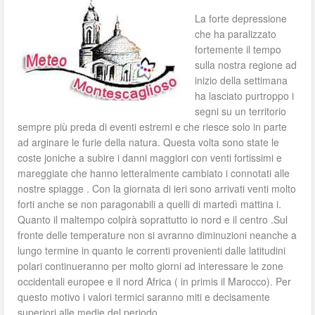
La forte depressione
che ha paralizzato
fortemente il tempo
sulla nostra regione ad
inizio della settimana
ha lasciato purtroppo i
segni su un territorio
sempre più preda di eventi estremi e che riesce solo in parte
ad arginare le furie della natura. Questa volta sono state le
coste joniche a subire i danni maggiori con venti fortissimi e
mareggiate che hanno letteralmente cambiato i connotati alle
nostre spiagge . Con la giornata di ieri sono arrivati venti molto
forti anche se non paragonabili a quelli di martedì mattina i.
Quanto il maltempo colpirà soprattutto io nord e il centro .Sul
fronte delle temperature non si avranno diminuzioni neanche a
lungo termine in quanto le correnti provenienti dalle latitudini
polari continueranno per molto giorni ad interessare le zone
occidentali europee e il nord Africa ( in primis il Marocco). Per
questo motivo i valori termici saranno miti e decisamente
superiori alle medie del periodo.