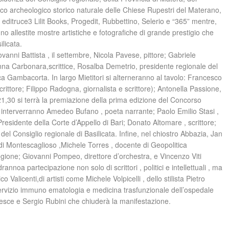
rco archeologico storico naturale delle Chiese Rupestri del Materano,
 editruce3 Lilit Books, Progedit, Rubbettino, Selerio e “365” mentre,
nno allestite mostre artistiche e fotografiche di grande prestigio che
ilicata.
ovanni Battista , il settembre, Nicola Pavese, pittore; Gabriele
 Anna Carbonara,scrittice, Rosalba Demetrio, presidente regionale del
erica Gambacorta. In largo Mietitori si alterneranno al tavolo: Francesco
ittore; Filippo Radogna, giornalista e scrittore); Antonella Passione,
 21,30 si terrà la premiazione della prima edizione del Concorso
ia interverranno Amedeo Bufano , poeta narrante; Paolo Emilio Stasi ,
residente della Corte d’Appello di Bari; Donato Altomare , scrittore;
 del Consiglio regionale di Basilicata. Infine, nel chiostro Abbazia, Jan
o di Montescaglioso ,Michele Torres , docente di Geopolitica
 Regione; Giovanni Pompeo, direttore d’orchestra, e Vincenzo Viti
rannoa partecipazione non solo di scrittori , politici e intellettuali , ma
icenti,di artisti come Michele Volpicelli , dello stilista Pietro
servizio immuno ematologia e medicina trasfunzionale dell’ospedale
o Pesce e Sergio Rubini che chiuderà la manifestazione.