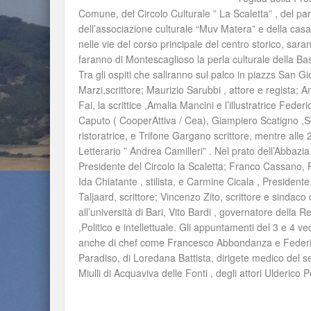
Comune, del Circolo Culturale ” La Scaletta” , del pa
dell’associazione culturale “Muv Matera” e della casa
nelle vie del corso principale del centro storico, sara
faranno di Montescaglioso la perla culturale della Bas
Tra gli ospiti che saliranno sul palco in piazzs San Gi
Marzi,scrittore; Maurizio Sarubbi , attore e regista;
Fai, la scrittice ,Amalia Mancini e l’illustratrice Fed
Caputo ( CooperAttiva / Cea), Giampiero Scatigno ,Scr
ristoratrice, e Trifone Gargano scrittore, mentre alle
Letterario ” Andrea Camilleri” . Nel prato dell’Abbaz
Presidente del Circolo la Scaletta; Franco Cassano, P
Ida Chiatante , stilista, e Carmine Cicala , Presidente
Taljaard, scrittore; Vincenzo Zito, scrittore e sindac
all’università di Bari, Vito Bardi , governatore della
,Politico e intellettuale. Gli appuntamenti del 3 e 4 ved
anche di chef come Francesco Abbondanza e Federico Val
Paradiso, di Loredana Battista, dirigete medico del 
Miulli di Acquaviva delle Fonti , degli attori Ulderic