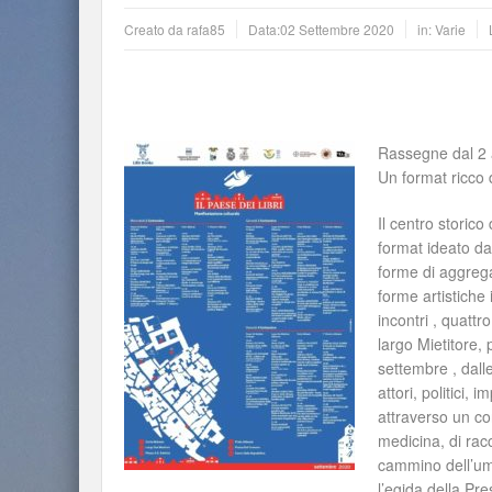
Creato da
rafa85
Data:
02 Settembre 2020
in:
Varie
Rassegne dal 2 a
Un format ricco d
Il centro storico
format ideato da
forme di aggrega
forme artistiche
incontri , quatt
largo Mietitore, 
settembre , dalle 
attori, politici,
attraverso un co
medicina, di rac
cammino dell’um
l’egida della Pre