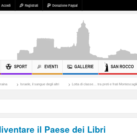
Accedi
Registrati
Donazione Paypal
SPORT
EVENTI
GALLERIE
SAN ROCCO
, il sangue degli altri
Lotta di classe… tra preti e frati Montescaglioso
Tonache,
ventare il Paese dei Libri