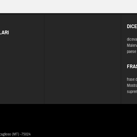
DIC
LARI
diceva
Malerv'
paese 
FRA
frase 
Mostrar
supre
caglioso (MT) -75024