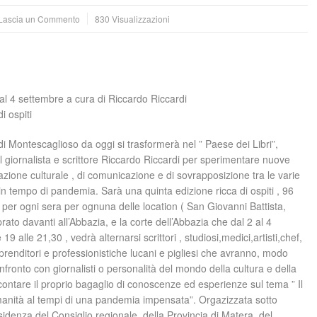
Lascia un Commento
830 Visualizzazioni
l 4 settembre a cura di Riccardo Riccardi
i ospiti
 di Montescaglioso da oggi si trasformerà nel ” Paese dei Libri”,
l giornalista e scrittore Riccardo Riccardi per sperimentare nuove
zione culturale , di comunicazione e di sovrapposizione tra le varie
 in tempo di pandemia. Sarà una quinta edizione ricca di ospiti , 96
ro per ogni sera per ognuna delle location ( San Giovanni Battista,
prato davanti all’Abbazia, e la corte dell’Abbazia che dal 2 al 4
19 alle 21,30 , vedrà alternarsi scrittori , studiosi,medici,artisti,chef,
 imprenditori e professionistiche lucani e pigliesi che avranno, modo
nfronto con giornalisti o personalità del mondo della cultura e della
contare il proprio bagaglio di conoscenze ed esperienze sul tema ” Il
anità al tempi di una pandemia impensata”. Orgazizzata sotto
sidenza del Consiglio regionale, della Provincia di Matera, del