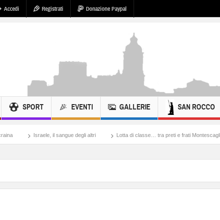
Accedi
Registrati
Donazione Paypal
SPORT
EVENTI
GALLERIE
SAN ROCCO
e, il sangue degli altri
Lotta di classe… tra preti e frati Montescaglioso
Tonach