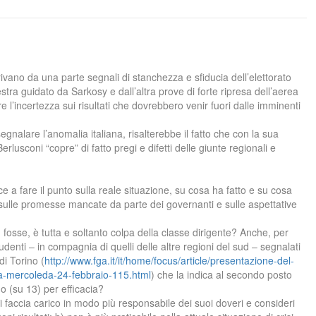
ano da una parte segnali di stanchezza e sfiducia dell’elettorato
tra guidato da Sarkosy e dall’altra prove di forte ripresa dell’aerea
e l’incertezza sui risultati che dovrebbero venir fuori dalle imminenti
egnalare l’anomalia italiana, risalterebbe il fatto che con la sua
lusconi “copre” di fatto pregi e difetti delle giunte regionali e
e a fare il punto sulla reale situazione, su cosa ha fatto e su cosa
 sulle promesse mancate da parte dei governanti e sulle aspettative
 fosse, è tutta e soltanto colpa della classe dirigente? Anche, per
i studenti – in compagnia di quelli delle altre regioni del sud – segnalati
di Torino (
http://www.fga.it/it/home/focus/article/presentazione-del-
ma-mercoleda-24-febbraio-115.html
) che la indica al secondo posto
o (su 13) per efficacia?
faccia carico in modo più responsabile dei suoi doveri e consideri