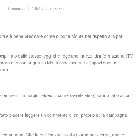
a
Commenti
1050 Visualizzazioni
ale è bene precisare come si pone Monte.net rispetto alla par
plinato dalle stesse leggi che regolano i mezzi di informazione (TV,
icordare che comunque su Montescaglioso.net gli spazi sono
a
mente
…
 commenti, immagini, video… come (avrete visto) hanno fatto alcuni
fatto piacere leggere un commento di tm, proprio sulla campagna
 e comunque. Che la politica sia vissuta giorno per giorno, anche