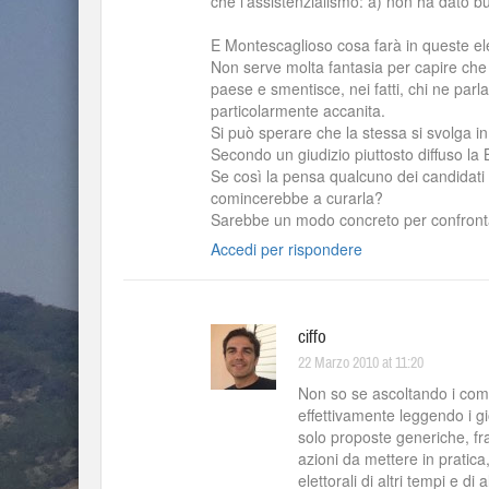
che l’assistenzialismo: a) non ha dato buon
E Montescaglioso cosa farà in queste el
Non serve molta fantasia per capire che 
paese e smentisce, nei fatti, chi ne parl
particolarmente accanita.
Si può sperare che la stessa si svolga in
Secondo un giudizio piuttosto diffuso la
Se così la pensa qualcuno dei candidati
comincerebbe a curarla?
Sarebbe un modo concreto per confrontars
Accedi per rispondere
ciffo
22 Marzo 2010 at 11:20
Non so se ascoltando i comi
effettivamente leggendo i gi
solo proposte generiche, fr
azioni da mettere in pratic
elettorali di altri tempi e di a