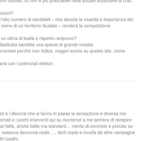
i risultati; b) non è più praticabile nella attuale situazione di crisi.
ezioni?
l’alto numero di candidati – che denota la vivacità e importanza del
a come di un territorio feudale – renderà la competizione
 un clima di lealtà e rispetto reciproco?
 Basilicata sarebbe una specie di grande malata.
 montesi perché non indica, magari anche su questo sito, come
i con i potenziali elettori.
zi e i discorsi che si fanno in paese la sensazione è diversa ma
ornali e i pochi interventi qui su montenet a me sembra di recepire
asi fatte, anche belle ma standard… niente di concreto e preciso su
a, nessuna denuncia reale….. tanti copia-e-incolla da altre campagne
ltri luoghi.