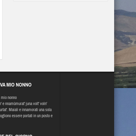
EVA MIO NONNO
 mio nonno
' e nnamùmurat' juna volt' voln'
urtat'. Maiali e innamorati una sola
vogliono essere portati in un posto e