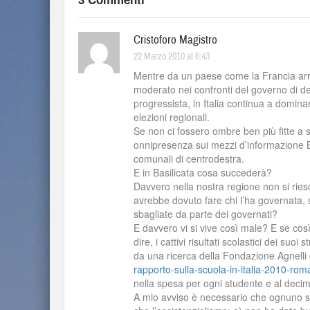
Cristoforo Magistro
22 Marzo 2010 at 6:43
Mentre da un paese come la Francia arriv
moderato nei confronti del governo di des
progressista, in Italia continua a dominar
elezioni regionali.
Se non ci fossero ombre ben più fitte a s
onnipresenza sui mezzi d’informazione Ber
comunali di centrodestra.
E in Basilicata cosa succederà?
Davvero nella nostra regione non si riesc
avrebbe dovuto fare chi l’ha governata,
sbagliate da parte dei governati?
E davvero vi si vive così male? E se così
dire, i cattivi risultati scolastici dei suo
da una ricerca della Fondazione Agnelli 
rapporto-sulla-scuola-in-italia-2010-ro
nella spesa per ogni studente e al decim
A mio avviso è necessario che ognuno si 