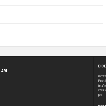
DIC
LARI
diceva
Puorch
jess' p
volta 
poi...