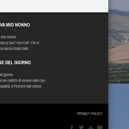
EVA MIO NONNO
 mio nonno
mpiccj lass' mp'cciat'. Chi si
ia lascia impicciato
SE DEL GIORNO
del giorno
sicuro indizio di essere nato con
qualità, è l'essere nati senza
.
PRIVACY POLICY