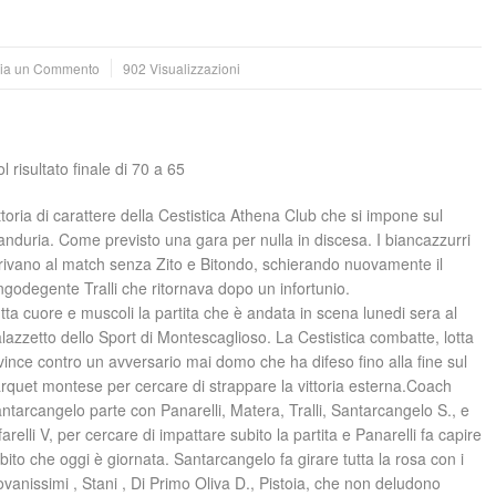
ia un Commento
902 Visualizzazioni
 risultato finale di 70 a 65
ttoria di carattere della Cestistica Athena Club che si impone sul
nduria. Come previsto una gara per nulla in discesa. I biancazzurri
rivano al match senza Zito e Bitondo, schierando nuovamente il
ngodegente Tralli che ritornava dopo un infortunio.
tta cuore e muscoli la partita che è andata in scena lunedi sera al
lazzetto dello Sport di Montescaglioso. La Cestistica combatte, lotta
vince contro un avversario mai domo che ha difeso fino alla fine sul
rquet montese per cercare di strappare la vittoria esterna.Coach
ntarcangelo parte con Panarelli, Matera, Tralli, Santarcangelo S., e
farelli V, per cercare di impattare subito la partita e Panarelli fa capire
bito che oggi è giornata. Santarcangelo fa girare tutta la rosa con i
ovanissimi , Stani , Di Primo Oliva D., Pistoia, che non deludono