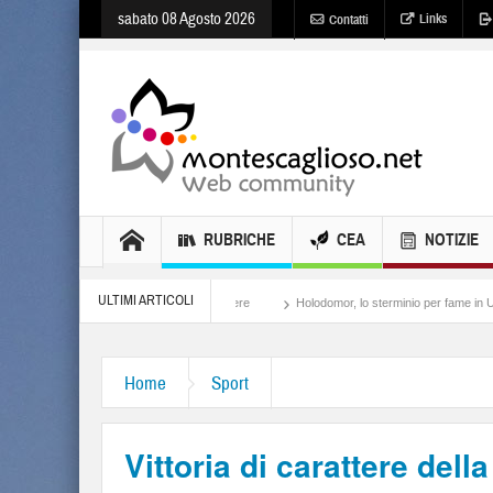
sabato 08 Agosto 2026
Links
Contatti
RUBRICHE
CEA
NOTIZIE
ULTIMI ARTICOLI
Meloni, il lamento al potere
Holodomor, lo sterminio per fame in Ucraina
Is
Home
Sport
Vittoria di carattere dell