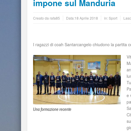
impone sul Manduria
Creato da
rafa85
Data:
18 Aprile 2018
in:
Sport
Lasc
I ragazzi di coah Santarcangelo chiudono la partita col
Vi
Ma
ar
lu
Tu
Pa
e 
pa
Sa
Una formazione recente
Ci
su
gi