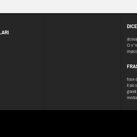
DIC
LARI
diceva
Ci s' '
impicc
FRA
frase 
Il più 
grandi 
invidia