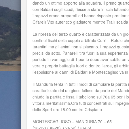
dando un ottimo apporto alla squadra, il primo quarto
con Baldari sugli scudi, riesce a stare in scia lottan
i ragazzi erano preparati ed hanno risposto prontame
Cifarelli Vito autentico gladiatore mentre Tralli scald
La ripresa del terzo quarto è caratterizzata da un gioc
continui fischi della coppia arbitrale Curri – Rotolo c
tarantini ma gli animi non si placano. I ragazzi ques
precisi da sotto. Panarelli tira fuori la sua esperien
periodo in vantaggio di 1 punto dopo aver subito un v
vera e propria battaglia fuori e dentro l’area, gli arbi
l’espulsione ai danni di Baldari e Montescagliso va in 
Il Manduria tenta in tutti i modi di cambiare la partit
caratterizzato dal un gioco falloso da parte del Mandu
chiude la partita e fissa il tabellone sul 70a 65 per i
vittoria meritatissima.Ora tutti concentrati sul impe
dello Sport ore 18.00 contro Crispiano
MONTESCAGLIOSO – MANDURIA 70 – 65
(18-12),(36-28), (53-52),(70-65)