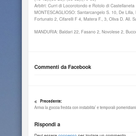
Arbitri: Curri di Locorotondo e Rotolo di Castellaneta
MONTESCAGLIOSO: Santarcangelo S. 10, De Lilla, Panare
Fortunato 2, Cifarelli F 4, Matera F., 3, Oliva D. All. 
MANDURIA: Baldari 22, Fasano 2, Novolese 2, Buccolie
Commenti da Facebook
Precedente:
Arriva la goccia fredda con instabilita’ e temporali pomeridiani
Rispondi a
Devi essere
connesso
per inviare un commento.