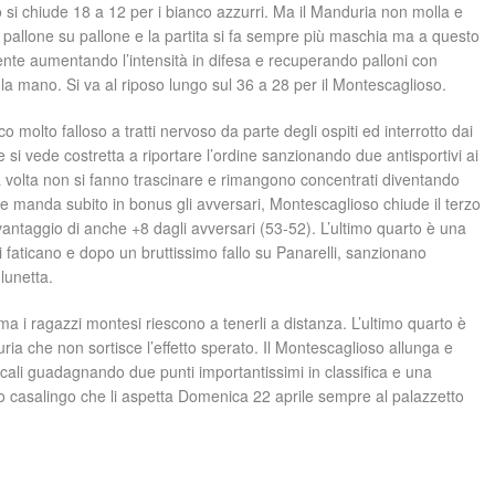
 si chiude 18 a 12 per i bianco azzurri. Ma il Manduria non molla e
do pallone su pallone e la partita si fa sempre più maschia ma a questo
nte aumentando l’intensità in difesa e recuperando palloni con
a la mano. Si va al riposo lungo sul 36 a 28 per il Montescaglioso.
o molto falloso a tratti nervoso da parte degli ospiti ed interrotto dai
he si vede costretta a riportare l’ordine sanzionando due antisportivi ai
ta volta non si fanno trascinare e rimangono concentrati diventando
za e manda subito in bonus gli avversari, Montescaglioso chiude il terzo
antaggio di anche +8 dagli avversari (53-52). L’ultimo quarto è una
tri faticano e dopo un bruttissimo fallo su Panarelli, sanzionano
lunetta.
a ma i ragazzi montesi riescono a tenerli a distanza. L’ultimo quarto è
ria che non sortisce l’effetto sperato. Il Montescaglioso allunga e
 locali guadagnando due punti importantissimi in classifica e una
gno casalingo che li aspetta Domenica 22 aprile sempre al palazzetto