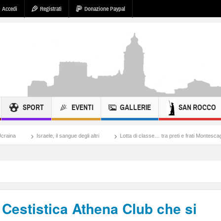
Accedi
Registrati
Donazione Paypal
SPORT
EVENTI
GALLERIE
SAN ROCCO
raele, il sangue degli altri
Lotta di classe… tra preti e frati Montescaglioso
Ton
a Cestistica Athena Club che si