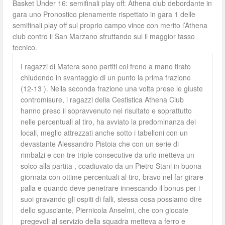
Basket Under 16: semifinali play off: Athena club debordante in
gara uno Pronostico pienamente rispettato in gara 1 delle
semifinali play off sul proprio campo vince con merito l’Athena
club contro il San Marzano sfruttando sul il maggior tasso
tecnico.
I ragazzi di Matera sono partiti col freno a mano tirato
chiudendo in svantaggio di un punto la prima frazione
(12-13 ). Nella seconda frazione una volta prese le giuste
contromisure, i ragazzi della Cestistica Athena Club
hanno preso il sopravvenuto nel risultato e soprattutto
nelle percentuali al tiro, ha avviato la predominanza dei
locali, meglio attrezzati anche sotto i tabelloni con un
devastante Alessandro Pistoia che con un serie di
rimbalzi e con tre triple consecutive da urlo metteva un
solco alla partita , coadiuvato da un Pietro Stani in buona
giornata con ottime percentuali al tiro, bravo nel far girare
palla e quando deve penetrare innescando il bonus per i
suoi gravando gli ospiti di falli, stessa cosa possiamo dire
dello sgusciante, Piernicola Anselmi, che con giocate
pregevoli al servizio della squadra metteva a ferro e