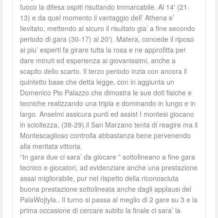
fuoco la difesa ospiti risultando immarcabile. Al 14′ (21-
13) e da quel momento il vantaggio dell’ Athena e’
lievitato, mettendo al sicuro il risultato gia’ a fine secondo
periodo di gara (30-17) al 20′). Matera, concede il riposo
ai piu’ esperti fa girare tutta la rosa e ne approfitta per
dare minuti ed esperienza ai giovanissimi, anche a
scapito dello scarto. Il terzo periodo inzia con ancora il
quintetto base che detta legge, con in aggiunta un
Domenico Pio Palazzo che dimostra le sue doti fisiche e
tecniche realizzando una tripla e dominando in lungo e in
largo. Anselmi assicura punti ed assist I montesi giocano
in scioltezza, (38-29).il San Marzano tenta di reagire ma il
Montescaglioso controlla abbastanza bene pervenendo
alla meritata vittoria.
“In gara due ci sara’ da giocare ” sottolineano a fine gara
tecnico e giocatori, ad evidenziare anche una prestazione
assai migliorabile, pur nel rispetto della riconosciuta
buona prestazione sottolineata anche dagli applausi del
PalaWojtyla.. Il turno si passa al meglio di 2 gare su 3 e la
prima occasione di cercare subito la finale ci sara’ la