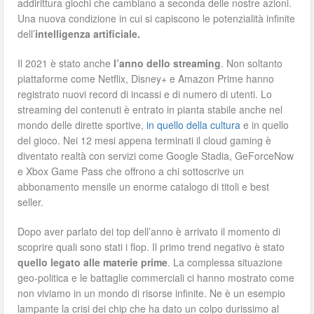
addirittura giochi che cambiano a seconda delle nostre azioni.
Una nuova condizione in cui si capiscono le potenzialità infinite
dell’
intelligenza artificiale.
Il 2021 è stato anche
l’anno dello streaming
. Non soltanto
piattaforme come Netflix, Disney+ e Amazon Prime hanno
registrato nuovi record di incassi e di numero di utenti. Lo
streaming dei contenuti è entrato in pianta stabile anche nel
mondo delle dirette sportive,
in quello della cultura
e in quello
del gioco. Nei 12 mesi appena terminati il cloud gaming è
diventato realtà con servizi come Google Stadia, GeForceNow
e Xbox Game Pass che offrono a chi sottoscrive un
abbonamento mensile un enorme catalogo di titoli e best
seller.
Dopo aver parlato dei top dell’anno è arrivato il momento di
scoprire quali sono stati i flop. Il primo trend negativo è stato
quello legato alle materie prime
. La complessa situazione
geo-politica e le battaglie commerciali ci hanno mostrato come
non viviamo in un mondo di risorse infinite. Ne è un esempio
lampante la crisi dei chip che ha dato un colpo durissimo al