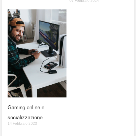
07 Febbraio 2024
Gaming online e
socializzazione
14 Febbraio 2023