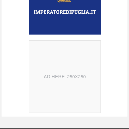
AD HERE: 250X250