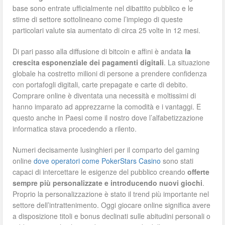
base sono entrate ufficialmente nel dibattito pubblico e le
stime di settore sottolineano come l’impiego di queste
particolari valute sia aumentato di circa 25 volte in 12 mesi.
Di pari passo alla diffusione di bitcoin e affini è andata
la
crescita esponenziale dei pagamenti digitali
. La situazione
globale ha costretto milioni di persone a prendere confidenza
con portafogli digitali, carte prepagate e carte di debito.
Comprare online è diventata una necessità e moltissimi di
hanno imparato ad apprezzarne la comodità e i vantaggi. E
questo anche in Paesi come il nostro dove l’alfabetizzazione
informatica stava procedendo a rilento.
Numeri decisamente lusinghieri per il comparto del gaming
online
dove operatori come PokerStars Casino
sono stati
capaci di intercettare le esigenze del pubblico creando
offerte
sempre più personalizzate e introducendo nuovi giochi
.
Proprio la personalizzazione è stato il trend più importante nel
settore dell’intrattenimento. Oggi giocare online significa avere
a disposizione titoli e bonus declinati sulle abitudini personali o